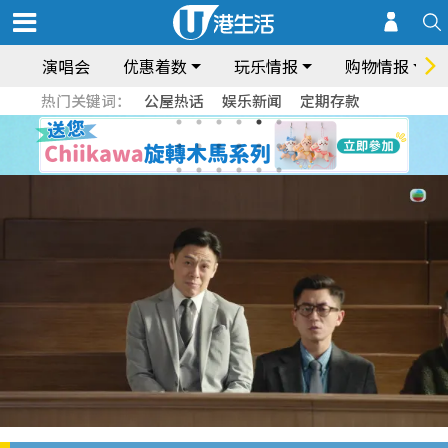
演唱会
优惠着数
玩乐情报
购物情报
热门关键词：
公屋热话
娱乐新闻
定期存款