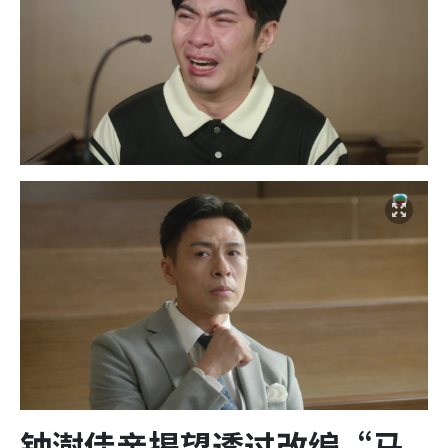
钟澍佳亲揭望透过改编“马