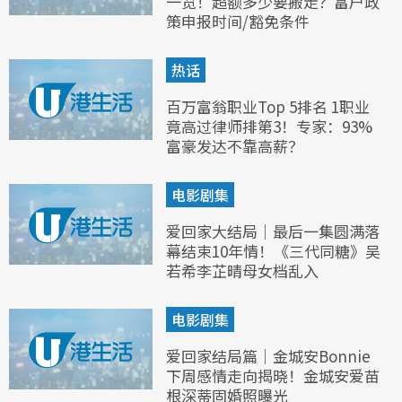
一览！超额多少要搬走？富户政
策申报时间/豁免条件
热话
百万富翁职业Top 5排名 1职业
竟高过律师排第3！专家：93%
富豪发达不靠高薪？
电影剧集
爱回家大结局｜最后一集圆满落
幕结束10年情！《三代同糖》吴
若希李芷晴母女档乱入
电影剧集
爱回家结局篇｜金城安Bonnie
下周感情走向揭晓！金城安爱苗
根深蒂固婚照曝光