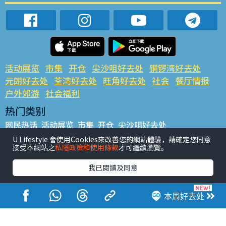
活动展览
市集
开仓
尖沙咀好去处
铜锣湾好去处
元朗好去处
荃湾好去处
旺角好去处
社会
餐厅情报
户外郊游
社会福利
热门类别
网民热话
活动展览
市集
开仓
尖沙咀好去处
铜锣湾好去处
元朗好去处
荃湾好去处
旺角好去处
社会
U Lifestyle 會使用Cookies來改善您的網站體驗，請確定您同意
接受本網站之
私隱政策和使用條款
才可繼續瀏覽。
餐厅情报
户外郊游
热门标签
我已閱讀及同意
#UGO揾好去处
#人气活动推介
#美食社群热话
#亲子玩乐好去处
#ULifestyle应用程式
#限时抢
本周好去处
#UJetso礼物放送
#ULifestyle商户中心
#著数
#网络热话