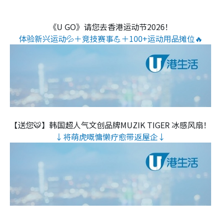
《U GO》请您去香港运动节2026！
体验新兴运动💦＋竞技赛事💪＋100+运动用品摊位🔥
【送您🐯】韩国超人气文创品牌MUZIK TIGER 冰感风扇！
↓将萌虎嘅慵懒疗愈带返屋企↓