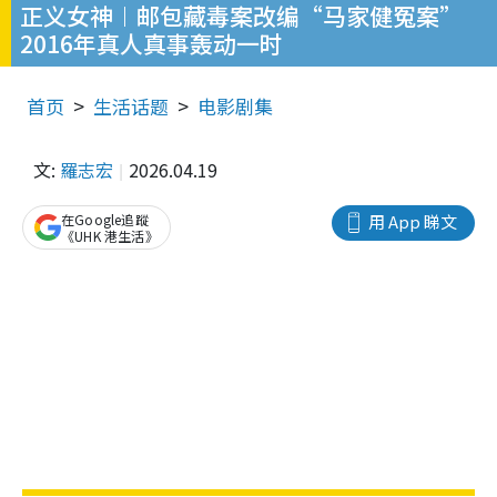
正义女神︱邮包藏毒案改编“马家健冤案”
2016年真人真事轰动一时
首页
生活话题
电影剧集
文:
羅志宏
2026.04.19
在Google追蹤
用 App 睇文
《UHK 港生活》