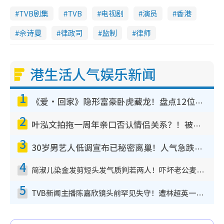
TVB剧集
TVB
电视剧
演员
香港
佘诗曼
律政司
监制
律师
港生活人气娱乐新闻
1
《爱·回家》隐形富豪卧虎藏龙！盘点12位财气逼人的有钱艺人：这位美女3亿身家不愁做
2
叶泓文拍拖一周年亲口否认情侣关系？！被质疑感情造假竟称GM“普通同事”
3
30岁男艺人低调宣布已秘密离巢！人气急跌变失踪人口：“这几年过得并不容易”
4
简淑儿染金发剪短头发气质判若两人！吓坏老公麦大力都认不出：“你做什么？”
5
TVB新闻主播陈嘉欣镜头前罕见失守！遭林超英一句话突袭吓坏当场大笑