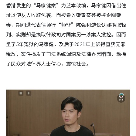
香港发生的“马家健案”为蓝本改编，马家健因借出住
址以便友人收取包裹、而被卷入贩毒案兼被控企图贩
毒，期间遭代表律师行“师爷”陈强利游说认罪换取轻
判、实则却是换取律政司对同案另一涉案人撤控。因而
坐了5年冤狱的马家健，及后于2021年上诉得直获无罪
释放，案件揭发了司法系统漏洞及法律界黑暗面，动摇
了民众对法律界人士信心，震惊社会。