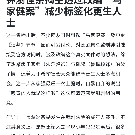
家健案”减少标签化更生人
士
这一集播出后，不少网友同时想起“马家健案”及电影
《误判》情节，因而引发讨论，对此剧集总监制钟澍佳
接受官方访问时，谈及改编这个真实案件时的想法，除
了想聚焦于家强（朱乐洺饰）与谢叔（鲁振顺饰）的父
子情，还着力于希望社会大众能给予更生人士多点机
会，这一点从家强最后一次上庭时，自暴自弃的说出
“吸毒的人就是这样啦”这句可清楚感受到剧组的用
意。
佳导：“虽然这宗是发生在裁判法院的成年人案件，不
过其意义上，是想更深入去呈现少年犯犯过事后，很多