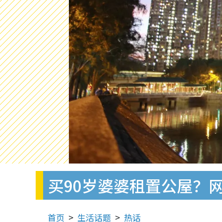
买90岁婆婆租置公屋？
首页
生活话题
热话