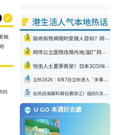
港生活人气本地热话
1
发帖
装修拆铁闸随时变贼人目标？网友揭2大关键用途：装新款等于白装？附新旧铁闸分别
劝
2
网传公立医院改用内地/副厂药？医生拆解正副厂分别，揭4类人换药随时出事
3
怕虫人士夏季救星！日本3COINS爆红驱虫神器$45起 1招“全程免触碰”轻松搞定小强
4
立秋2026｜8月7日立秋进入“多事之秋” 3件事不可做！专家教6招开运 清杂物／钱包纳气接好运
5
积约
台风白海豚料周日袭浙江！经历5次“眼壁置换”极罕见 成登陆内地最长途台风
U GO 本週好去處