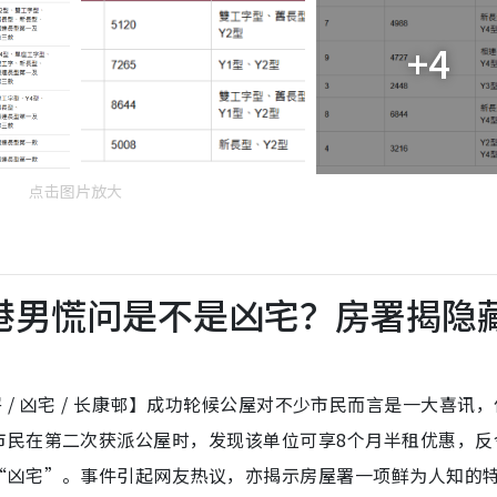
+4
点击图片放大
港男慌问是不是凶宅？房署揭隐
 房屋署 / 凶宅 / 长康邨】成功轮候公屋对不少市民而言是一大喜讯
市民在第二次获派公屋时，发现该单位可享8个月半租优惠，反
“凶宅”。事件引起网友热议，亦揭示房屋署一项鲜为人知的