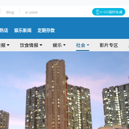
Blog
e-zone
U GO搵好去處
热话
娱乐新闻
定期存款
情报
饮食情报
娱乐
社会
影片专区