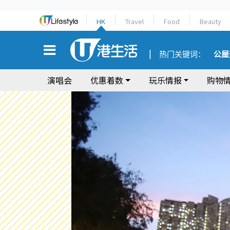
HK
Travel
Food
Beauty
热门关键词：
公屋
演唱会
优惠着数
玩乐情报
购物