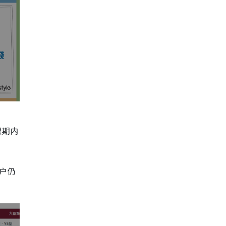
限期内
租户仍