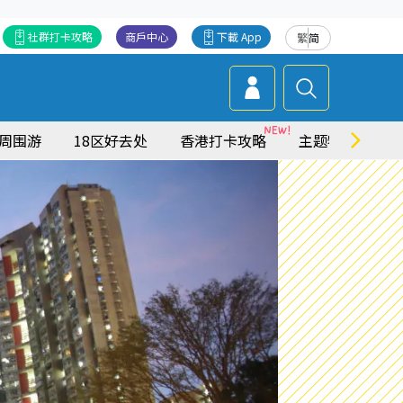
社群打卡攻略
商戶中心
下載 App
繁
简
周围游
18区好去处
香港打卡攻略
主题特集