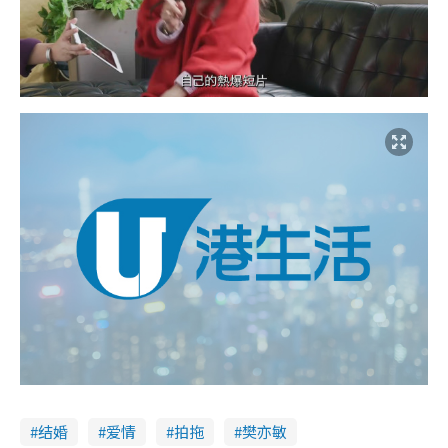
结婚
爱情
拍拖
樊亦敏