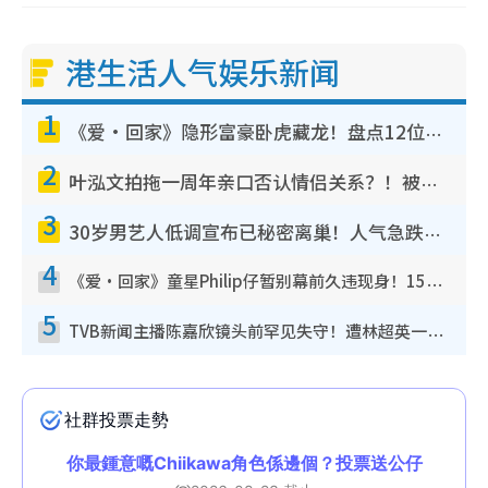
港生活人气娱乐新闻
1
《爱·回家》隐形富豪卧虎藏龙！盘点12位财气逼人的有钱艺人：这位美女3亿身家不愁做
2
叶泓文拍拖一周年亲口否认情侣关系？！被质疑感情造假竟称GM“普通同事”
3
30岁男艺人低调宣布已秘密离巢！人气急跌变失踪人口：“这几年过得并不容易”
4
《爱·回家》童星Philip仔暂别幕前久违现身！15岁近况暴风成长长高变帅气少年
5
TVB新闻主播陈嘉欣镜头前罕见失守！遭林超英一句话突袭吓坏当场大笑