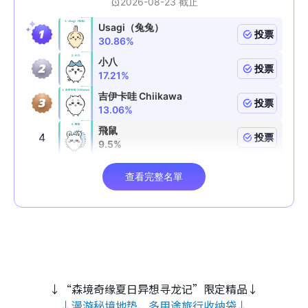
↓“森境奇缘夏日异想寻龙记”限定精品↓
↓漫游秘境地垫、多用途旅行收纳袋↓