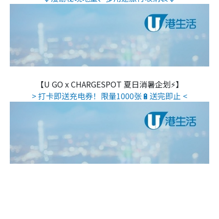
【U GO x CHARGESPOT 夏日消暑企划⚡】
> 打卡即送充电券！限量1000张🔋送完即止 <