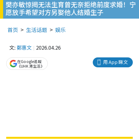
樊亦敏惊揭无法生育曾无奈拒绝前度求婚！宁
愿放手希望对方另娶他人结婚生子
首页
生活话题
娱乐
文:
鄭惠文
2026.04.26
在Google追蹤
用 App 睇文
《UHK 港生活》