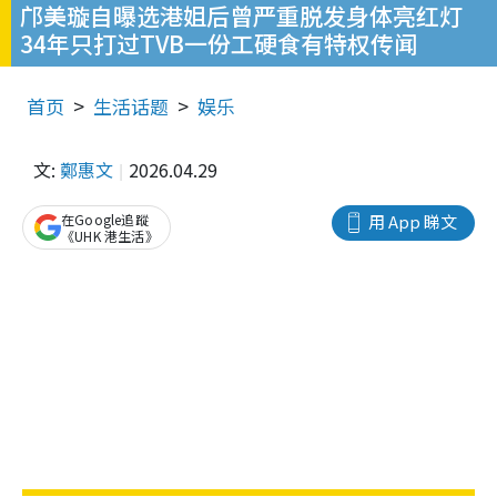
邝美璇自曝选港姐后曾严重脱发身体亮红灯
34年只打过TVB一份工硬食有特权传闻
首页
生活话题
娱乐
文:
鄭惠文
2026.04.29
在Google追蹤
用 App 睇文
《UHK 港生活》