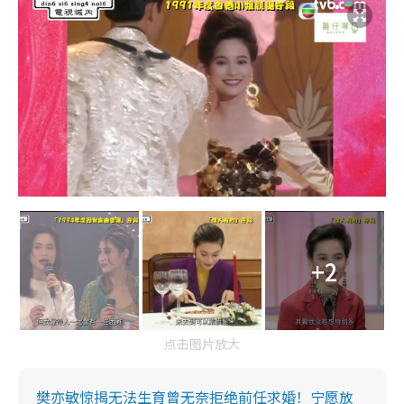
+2
点击图片放大
樊亦敏惊揭无法生育曾无奈拒绝前任求婚！宁愿放