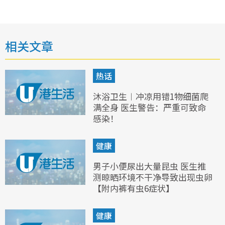
相关文章
热话
沐浴卫生︱冲凉用错1物细菌爬
满全身 医生警告：严重可致命
感染！
健康
男子小便尿出大量昆虫 医生推
测晾晒环境不干净导致出现虫卵
【附内裤有虫6症状】
健康