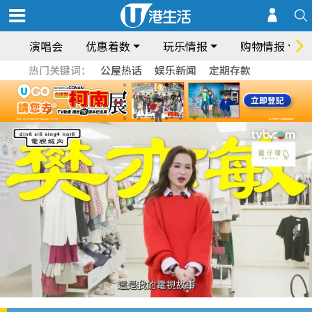
演唱会
优惠着数
玩乐情报
购物情报
热门关键词：
公屋热话
娱乐新闻
定期存款