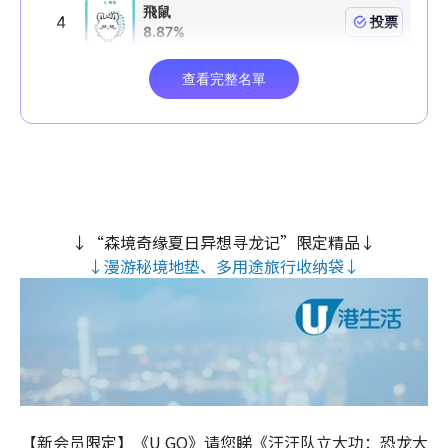
↓“森境奇缘夏日异想寻龙记”限定精品↓
↓漫游秘境地垫、多用途旅行收纳袋↓
【新会员限定】《U GO》请您睇《汪汪队立大功：恐龙大