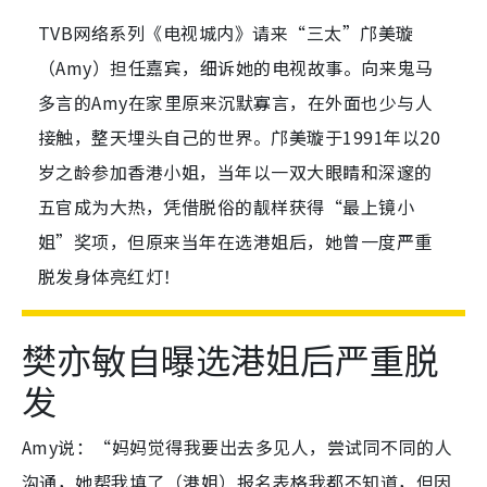
TVB网络系列《电视城内》请来“三太”邝美璇
（Amy）担任嘉宾，细诉她的电视故事。向来鬼马
多言的Amy在家里原来沉默寡言，在外面也少与人
接触，整天埋头自己的世界。邝美璇于1991年以20
岁之龄参加香港小姐，当年以一双大眼睛和深邃的
五官成为大热，凭借脱俗的靓样获得“最上镜小
姐”奖项，但原来当年在选港姐后，她曾一度严重
脱发身体亮红灯！
樊亦敏自曝选港姐后严重脱
发
Amy说：“妈妈觉得我要出去多见人，尝试同不同的人
沟通，她帮我填了（港姐）报名表格我都不知道，但因