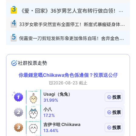
3
《爱·回家》36岁男艺人宣布转行做白领！卸下艺人身份回归素人平淡生活
4
33岁女歌手突然宣布全面停工！断崖式暴瘦疑身体亮红灯！声明曝：将暂时淡出
5
倪嘉雯一刀剪短发新形象更加像陈自瑶！舍弃金色长发造型气质大变超惊喜