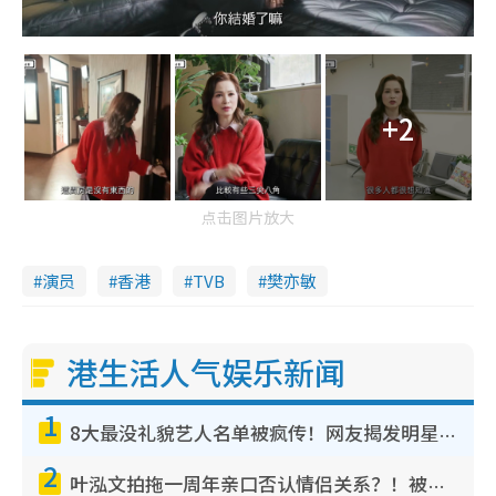
+2
点击图片放大
演员
香港
TVB
樊亦敏
港生活人气娱乐新闻
1
8大最没礼貌艺人名单被疯传！网友揭发明星真面目，一致数落这一位是无品天花板？
2
叶泓文拍拖一周年亲口否认情侣关系？！被质疑感情造假竟称GM“普通同事”