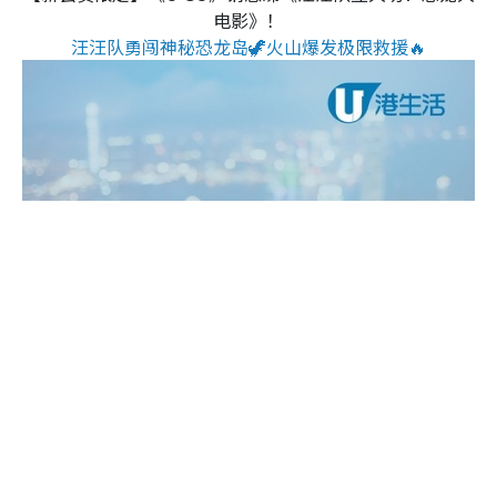
电影》！
汪汪队勇闯神秘恐龙岛🦖火山爆发极限救援🔥