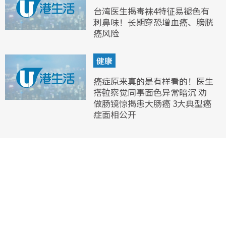
台湾医生揭毒袜4特征易褪色有
刺鼻味！长期穿恐增血癌、膀胱
癌风险
健康
癌症原来真的是有样看的！医生
搭𨋢察觉同事面色异常暗沉 劝
做肠镜惊揭患大肠癌 3大典型癌
症面相公开