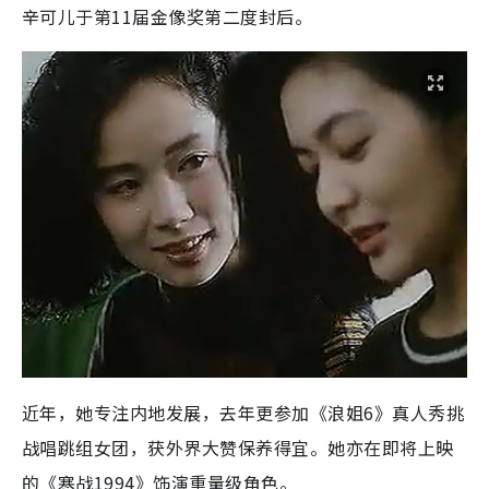
辛可儿于第11届金像奖第二度封后。
近年，她专注内地发展，去年更参加《浪姐6》真人秀挑
战唱跳组女团，获外界大赞保养得宜。她亦在即将上映
的《寒战1994》饰演重量级角色。