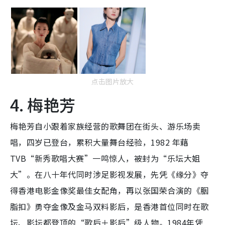
点击图片放大
4. 梅艳芳
梅艳芳自小跟着家族经营的歌舞团在街头、游乐场卖
唱，四岁已登台，累积大量舞台经验，1982 年藉
TVB“新秀歌唱大赛”一鸣惊人，被封为“乐坛大姐
大”。在八十年代同时涉足影视发展，先凭《缘分》夺
得香港电影金像奖最佳女配角，再以张国荣合演的《胭
脂扣》勇夺金像及金马双料影后，是香港首位同时在歌
坛、影坛都登顶的“歌后＋影后”级人物。1984年凭