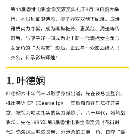
第44届香港电影金像奖颁奖典礼于4月19日盛大举
行，本届见证卫诗雅、廖子妤双双创下纪录。卫诗
雅凭实力夺奖，成为继梅艳芳、惠英红、周迅等传
奇后，与廖子妤一同成为史上新一代囊括女主角与
女配角的“大满贯”影后，正式与一众影后级人马
齐名，传承影坛辉煌！
1. 叶德娴
叶德娴六十年代末以歌手身份出道，先在夜总会登台、
推出英语 EP《Deanie Ip》，其后渐渐在乐坛打开名
堂，被视为唱功扎实的实力派歌手。八十年代，她转战
影坛，先在1985年第5届香港电影金像奖凭《花街时
代》饰演风尘味浓又带几分沧桑的王英一角，首夺“最