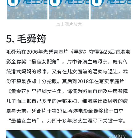
点击图片放大
5. 毛舜筠
毛舜筠在2006年先凭青春片《早熟》夺得第25届香港电
影金像奖“最佳女配角”，片中饰演主角母亲，既有传
统港式妈妈的啰嗦，又有在儿女面前的温柔与退让，戏
份不算最多却十分抢眼。其后到2018年在写实家庭片
《黄金花》里担纲女主角，饰演为照顾自闭及中度智障
儿子而压抑自己多年的屋邨主妇，细腻演出照顾者的疲
累与无奈，凭此片于第37届香港电影金像奖终于首夺
“最佳女主角”，为四十多年演艺生涯写下关键一章。