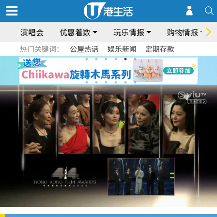
演唱会
优惠着数
玩乐情报
购物情报
热门关键词：
公屋热话
娱乐新闻
定期存款