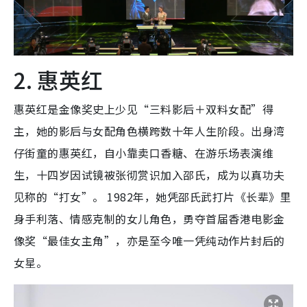
2. 惠英红
惠英红是金像奖史上少见“三料影后＋双料女配”得
主，她的影后与女配角色横跨数十年人生阶段。出身湾
仔街童的惠英红，自小靠卖口香糖、在游乐场表演维
生，十四岁因试镜被张彻赏识加入邵氏，成为以真功夫
见称的“打女”。 1982年，她凭邵氏武打片《长辈》里
身手利落、情感克制的女儿角色，勇夺首届香港电影金
像奖“最佳女主角”，亦是至今唯一凭纯动作片封后的
女星。