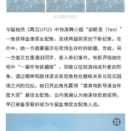
点击图片放大
今届她凭《再见UFO》中饰演舞小姐“梁颖恩（Yan）”
一角获得金像奖女配角，连续两届获奖创下新纪录。在
片中，她一方面要展示在夜场生存时的妩媚、世故，另
一方面又在重遇旧同学、卷入奇幻事件。有影评指她在
戏中“一展罕有妩媚感”，突破以往较清纯或朴素的形
象，透过眼神和肢体语言表现角色在暧昧关系与现实困
境之间的拉扯。她已凭此角先赢得“香港电影导演会年
度大奖”最佳女配角，业内普遍认为她演技愈趋成熟，
早已被备受看好成为今届金像奖女配角人选。