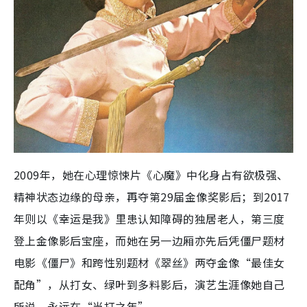
2009年，她在心理惊悚片《心魔》中化身占有欲极强、
精神状态边缘的母亲，再夺第29届金像奖影后；到2017
年则以《幸运是我》里患认知障碍的独居老人，第三度
登上金像影后宝座，而她在另一边厢亦先后凭僵尸题材
电影《僵尸》和跨性别题材《翠丝》两夺金像“最佳女
配角”，从打女、绿叶到多料影后，演艺生涯像她自己
所说，永远在“当打之年”。