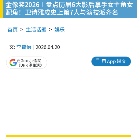
金像奖2026︱盘点历届6大影后拿手女主角女
配角！卫诗雅成史上第7人与演技派齐名
首页
生活话题
娱乐
文:
李寶怡
2026.04.20
在Google追蹤
用 App 睇文
《UHK 港生活》