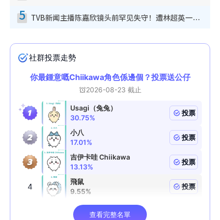
5
TVB新闻主播陈嘉欣镜头前罕见失守！遭林超英一句话突袭吓坏当场大笑