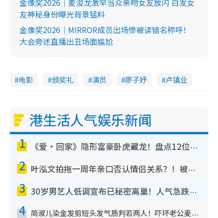
金像奖2026｜麦浚龙激罕当众亲吻女友放闪 白发女
友神秘身份曝光背景猛料
金像奖2026｜MIRROR成员出场惨被读错名称呼！
大会旁述直播出丑场面尴尬
电影
颁奖礼
演员
廖子妤
卢镇业
港生活人气娱乐新闻
1
《爱·回家》隐形富豪卧虎藏龙！盘点12位财气逼人的有钱艺人：这位美女3亿身家不愁做
2
叶泓文拍拖一周年亲口否认情侣关系？！被质疑感情造假竟称GM“普通同事”
3
30岁男艺人低调宣布已秘密离巢！人气急跌变失踪人口：“这几年过得并不容易”
4
简淑儿染金发剪短头发气质判若两人！吓坏老公麦大力都认不出：“你做什么？”