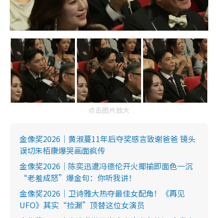
点击图片放大
金像奖2026｜黄淑蔓11年后夺奖感言致谢爸爸 镜头
误切朱栢康爆哭画面疯传
金像奖2026｜陈奕迅遭冯德伦开火揶揄即面色一沉
“老羞成怒”爆金句：你听我讲！
金像奖2026｜卫诗雅大热夺最佳女配角！《再见
UFO》其实“捡漏”顶替这位女演员