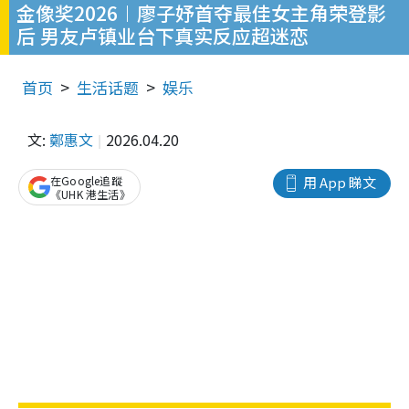
金像奖2026︱廖子妤首夺最佳女主角荣登影
后 男友卢镇业台下真实反应超迷恋
首页
生活话题
娱乐
文:
鄭惠文
2026.04.20
在Google追蹤
用 App 睇文
《UHK 港生活》