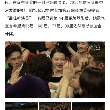
Fish在宣布获奖的一刻已经眼湿湿，2012年便只身来香
港发展的她，回忆起22岁时参加第33届金像奖被提名
“最佳新演员”，转眼已到第 44 届更荣登影后，她霸气
宣言希望第55届、66 届、77届、88届依然可以参加金
像奖。