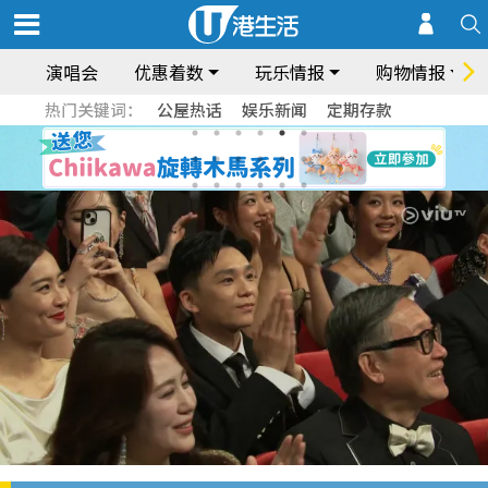
演唱会
优惠着数
玩乐情报
购物情报
热门关键词：
公屋热话
娱乐新闻
定期存款