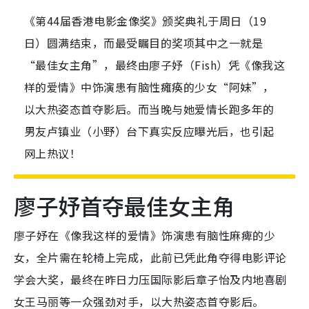
《第44届香港电影金像奖》颁奖典礼于周日（19
日）圆满结束，而最受瞩目的奖项其中之一就是
“最佳女主角”，最终由廖子妤（Fish）凭《像我这
样的爱情》中饰演患有脑性瘫痪的少女“阿妹”，
以大热姿态首夺影后。而当晚与她爱情长跑多年的
男友卢镇业（小野）台下真实反应曝光后，也引起
网上热议！
廖子妤首夺最佳女主角
廖子妤在《像我这样的爱情》饰演患有脑性麻痺的少
女，全片需在轮椅上完成，此前已凭此角夺得电影评论
学会大奖，最终在昨日力压国际影后章子怡及内地喜剧
女王马丽等一众强劲对手，以大热姿态首夺影后。