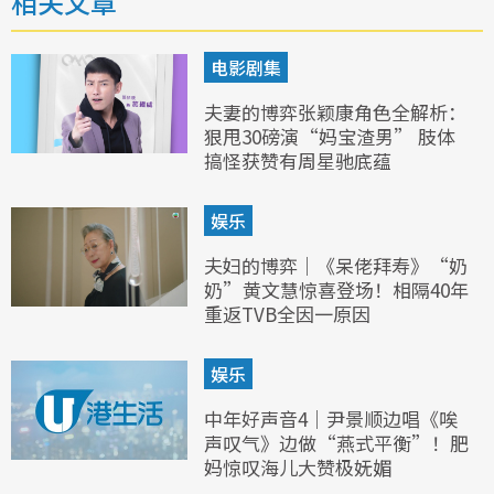
相关文章
电影剧集
夫妻的博弈张颖康角色全解析：
狠甩30磅演“妈宝渣男” 肢体
搞怪获赞有周星驰底蕴
娱乐
夫妇的博弈｜《呆佬拜寿》“奶
奶”黄文慧惊喜登场！相隔40年
重返TVB全因一原因
娱乐
中年好声音4｜尹景顺边唱《唉
声叹气》边做“燕式平衡”！肥
妈惊叹海儿大赞极妩媚