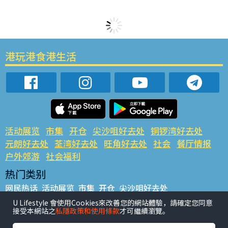
港玩港食港生活
活动展览
市集
开仓
尖沙咀好去处
铜锣湾好去处
元朗好去处
荃湾好去处
旺角好去处
社会
餐厅情报
户外郊游
社会福利
热门类别
网民热话
活动展览
市集
开仓
尖沙咀好去处
铜锣湾好去处
元朗好去处
荃湾好去处
旺角好去处
社会
U Lifestyle 會使用Cookies來改善您的網站體驗，請確定您同意
接受本網站之
私隱政策和使用條款
才可繼續瀏覽。
餐厅情报
户外郊游