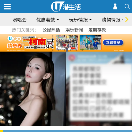
演唱会
优惠着数
玩乐情报
购物情报
热门关键词：
公屋热话
娱乐新闻
定期存款