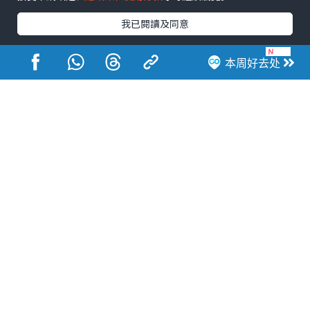
我已閱讀及同意
本周好去处
港玩港食港生活
活动展览
市集
开仓
尖沙咀好去处
铜锣湾好去处
元朗好去处
荃湾好去处
旺角好去处
社会
餐厅情报
户外郊游
社会福利
热门类别