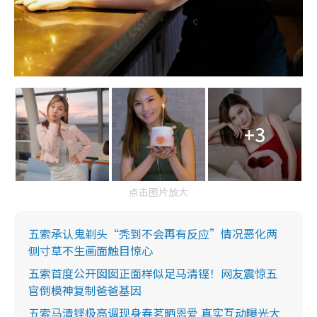
+3
点击图片放大
五索承认鬼剃头“秃到不会再有反应”情况恶化两
侧寸草不生画面触目惊心
五索首度公开囡囡正面样似足马清铿！网友震惊五
官倒模神复制爸爸基因
五索马清铿极高调现身春茗晒恩爱 真实互动曝光大