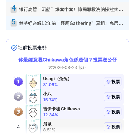
4
银行高管“沉船”爆案中案！惊揭邪教洗脑操控卖淫被吞600万，幕后黑手讲多错多
5
林芊妤亲解12年前“残厕Gathering”真相！高层解约一句话重创尊严，至今拒返TVB