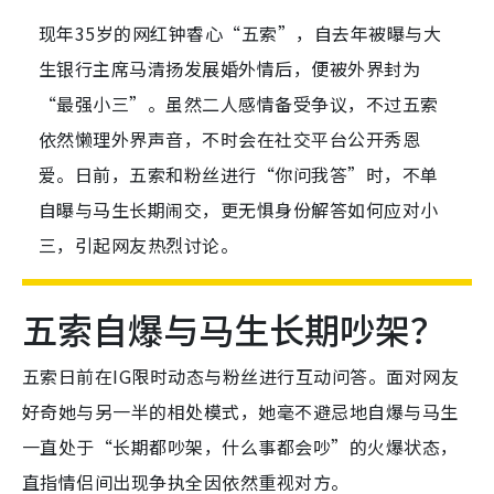
现年35岁的网红钟睿心“五索”，自去年被曝与大
生银行主席马清扬发展婚外情后，便被外界封为
“最强小三”。虽然二人感情备受争议，不过五索
依然懒理外界声音，不时会在社交平台公开秀恩
爱。日前，五索和粉丝进行“你问我答”时，不单
自曝与马生长期闹交，更无惧身份解答如何应对小
三，引起网友热烈讨论。
五索自爆与马生长期吵架？
五索日前在IG限时动态与粉丝进行互动问答。面对网友
好奇她与另一半的相处模式，她毫不避忌地自爆与马生
一直处于“长期都吵架，什么事都会吵”的火爆状态，
直指情侣间出现争执全因依然重视对方。