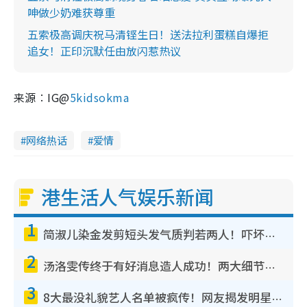
呻做少奶难获尊重
五索极高调庆祝马清铿生日！送法拉利蛋糕自爆拒
追女！正印沉默任由放闪惹热议
来源︰IG@
5kidsokma
网络热话
爱情
港生活人气娱乐新闻
1
简淑儿染金发剪短头发气质判若两人！吓坏老公麦大力都认不出：“你做什么？”
2
汤洛雯传终于有好消息造人成功！两大细节曝孕味极浓引猜测：大肚婆先会咁！
3
8大最没礼貌艺人名单被疯传！网友揭发明星真面目，一致数落这一位是无品天花板？