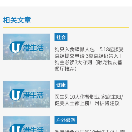
相关文章
社会
狗只入食肆懒人包︱5.18起接受
食肆提交申请 3类食肆仍禁入＋
狗主必读3大守则（附宠物友善
餐厅推荐）
健康
医生列10大伤肾职业 家庭主妇/
健美人士都上榜！附护肾建议
户外郊游
香港特色公园逾10大好去处！南