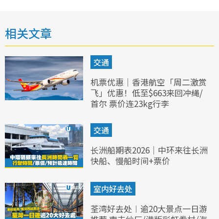
相关文章
交通
机票优惠｜香港航空「周二激赏
飞」优惠！低至$663来回冲绳/
首尔 票价连23kg行李
交通
长洲船期表2026｜中环来往长洲
快船、慢船时间+票价
室内好去处
荃湾好去处︱逾20大景点一日游