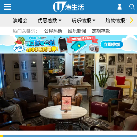
演唱会
优惠着数
玩乐情报
购物情报
热门关键词：
公屋热话
娱乐新闻
定期存款