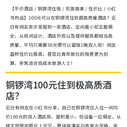
【平价酒店 / 铜锣湾住宿 / 穷游香港 / 性价比 / 小红
书热话】100元可以在铜锣湾住到超高质量酒店？近
日有网友表示发掘到一家酒店，空间虽小却五脏俱
全，从房间设计、酒店外观以及提供服务都相当高
质量，平均只需要50元便可以留宿1晚双人房！网友
直称性价比极高，甚至比青年旅社的宿费更为划
算，非常适合低成本旅游人士！
铜锣湾100元住到极高质酒
店？
近日有网友在小红书分享，自己在铜锣湾区入住一间均
价100元的双人酒店房，面积虽小，但设备一应俱全。从
楼主附带的照片上可见，整体装潢采白色复古风格，房