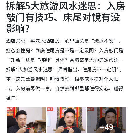
拆解5大旅游风水迷思：入房
敲门有技巧、床尾对镜有没
影响？
酒店禁忌｜每次入酒店房，心里面总是“忐忑不安”，
担心会撞鬼？到底住尾房是不是一定最阴？入房敲门是
“知会”还是“挑衅”灵体？香港玄学大师陈定帮逐一
拆解5大旅游风水迷思！师傅指出，住尾房不一定阴气
重，这先至最聚阴！师傅教你一招零成本提升个人阳
气，入房前再做一事，自然去到哪里都住得安心、睡得
稳阵！
+49