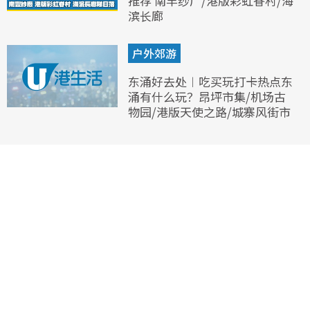
推荐 南丰纱厂/港版彩虹眷村/海
滨长廊
户外郊游
东涌好去处︱吃买玩打卡热点东
涌有什么玩？昂坪市集/机场古
物园/港版天使之路/城寨风街市