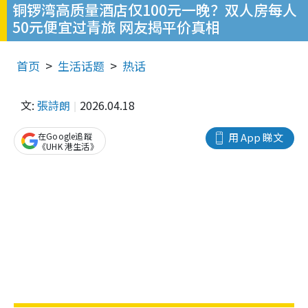
铜锣湾高质量酒店仅100元一晚？双人房每人
50元便宜过青旅 网友揭平价真相
首页
生活话题
热话
文:
張詩朗
2026.04.18
在Google追蹤
用 App 睇文
《UHK 港生活》