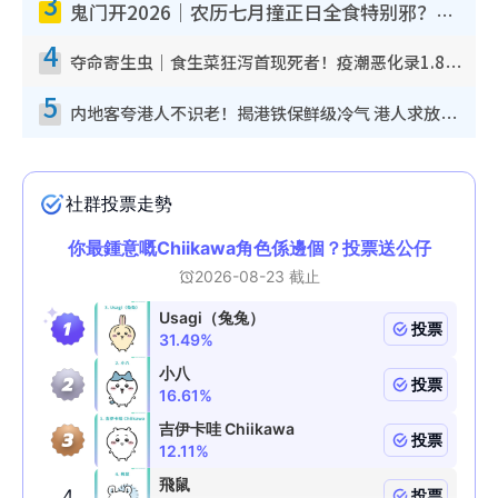
3
鬼门开2026｜农历七月撞正日全食特别邪？专家警告切忌做一事！揭4大禁忌+2招保平安
4
夺命寄生虫｜食生菜狂泻首现死者！疫潮恶化录1.8万宗病例 揭洗菜3大谬误
5
内地客夸港人不识老！揭港铁保鲜级冷气 港人求放过：别投诉