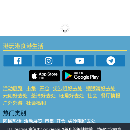
港玩港食港生活
活动展览
市集
开仓
尖沙咀好去处
铜锣湾好去处
元朗好去处
荃湾好去处
旺角好去处
社会
餐厅情报
户外郊游
社会福利
热门类别
网民热话
活动展览
市集
开仓
尖沙咀好去处
铜锣湾好去处
元朗好去处
荃湾好去处
旺角好去处
社会
U Lifestyle 會使用Cookies來改善您的網站體驗，請確定您同意