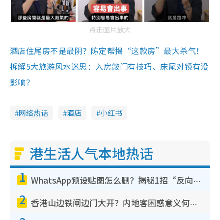
点击图片放大
酒店住尾房不是最阴？陈定帮揭“这款房”最大杀气！
拆解5大旅游风水迷思：入房敲门有技巧、床尾对镜有没
影响？
网络热话
酒店
小红书
港生活人气本地热话
1
WhatsApp预设贴图怎么删？揭秘1招“反向操作”还原简洁界面 附3步实测教程
2
香港山边铁闸边门大开？内地客困惑意义何在！网友神回复：这种叫法理性防御