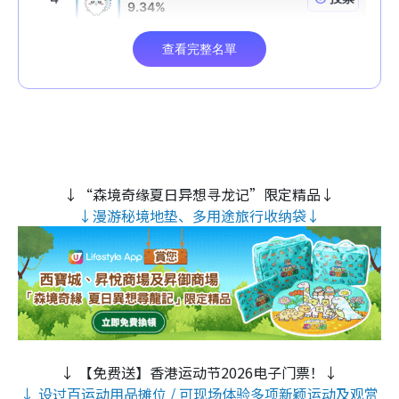
↓“森境奇缘夏日异想寻龙记”限定精品↓
↓漫游秘境地垫、多用途旅行收纳袋↓
↓ 【免费送】香港运动节2026电子门票！↓
↓ 设过百运动用品摊位 / 可现场体验多项新颖运动及观赏