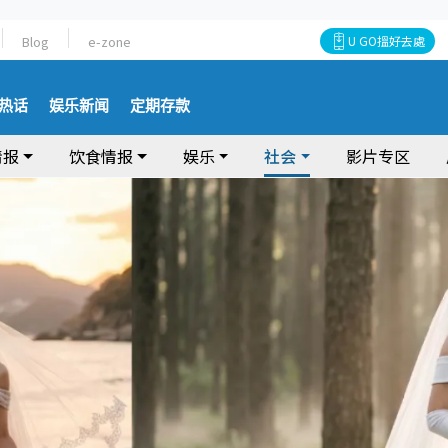
Blog
e-zone
U GO搵好去處
热话
娱乐新闻
定期存款
情报
饮食情报
娱乐
社会
影片专区