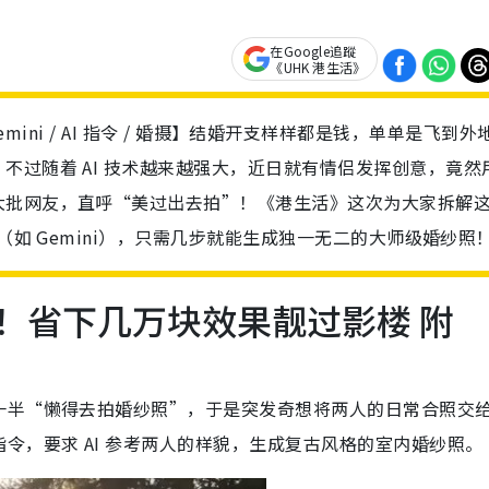
在Google追蹤
《UHK 港生活》
e Gemini / AI 指令 / 婚摄】结婚开支样样都是钱，单单是飞到外
过随着 AI 技术越来越强大，近日就有情侣发挥创意，竟然用 
大批网友，直呼“美过出去拍”！《港生活》这次为大家拆解
（如 Gemini），只需几步就能生成独一无二的大师级婚纱照
照！省下几万块效果靓过影楼 附
半“懒得去拍婚纱照”，于是突发奇想将两人的日常合照交给 A
令，要求 AI 参考两人的样貌，生成复古风格的室内婚纱照。