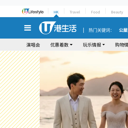
HK
Travel
Food
Beauty
热门关键词：
公屋
演唱会
优惠着数
玩乐情报
购物