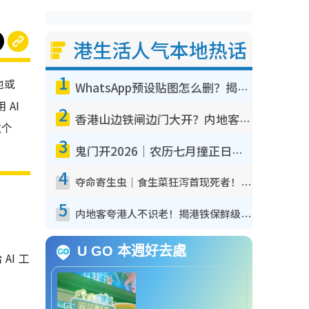
港生活人气本地热话
1
地或
WhatsApp预设贴图怎么删？揭秘1招“反向操作”还原简洁界面 附3步实测教程
AI
2
香港山边铁闸边门大开？内地客困惑意义何在！网友神回复：这种叫法理性防御
这个
3
！
鬼门开2026｜农历七月撞正日全食特别邪？专家警告切忌做一事！揭4大禁忌+2招保平安
4
夺命寄生虫｜食生菜狂泻首现死者！疫潮恶化录1.8万宗病例 揭洗菜3大谬误
5
内地客夸港人不识老！揭港铁保鲜级冷气 港人求放过：别投诉
U GO 本週好去處
I 工