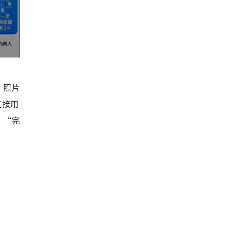
，照片
直接用
、“完