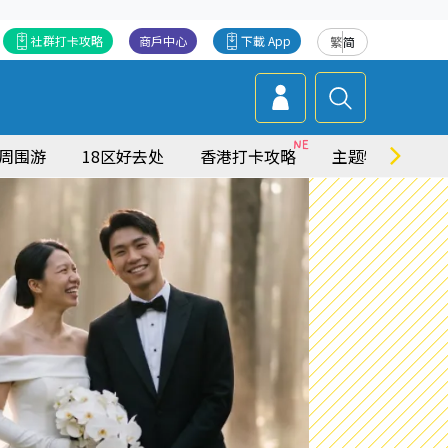
社群打卡攻略
商戶中心
下載 App
繁
简
周围游
18区好去处
香港打卡攻略
主题特集