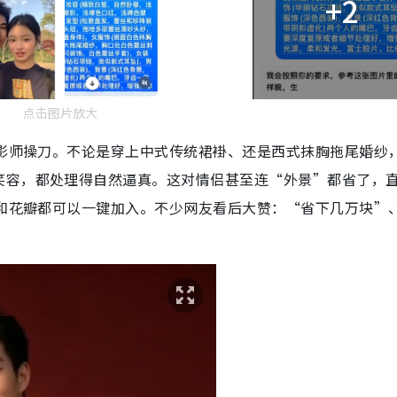
+2
点击图片放大
摄影师操刀。不论是穿上中式传统裙褂、还是西式抹胸拖尾婚纱
笑容，都处理得自然逼真。这对情侣甚至连“外景”都省了，
车和花瓣都可以一键加入。不少网友看后大赞：“省下几万块”