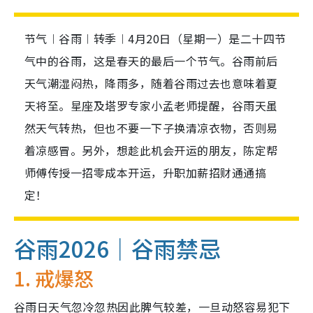
节气︱谷雨︱转季︱4月20日（星期一）是二十四节
气中的谷雨，这是春天的最后一个节气。谷雨前后
天气潮湿闷热，降雨多，随着谷雨过去也意味着夏
天将至。星座及塔罗专家小孟老师提醒，谷雨天虽
然天气转热，但也不要一下子换清凉衣物，否则易
着凉感冒。另外，想趁此机会开运的朋友，陈定帮
师傅传授一招零成本开运，升职加薪招财通通搞
定！
谷雨2026｜谷雨禁忌
1. 戒爆怒
谷雨日天气忽冷忽热因此脾气较差，一旦动怒容易犯下