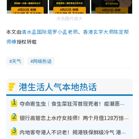
点击图片放大
本文由
清水孟国际塔罗小孟老师
、
香港玄学大师陈定帮
师傅
授权转载
天气
网络热话
港生活人气本地热话
1
夺命寄生虫｜食生菜狂泻首现死者！疫潮恶化录1.8万宗病例 揭洗菜3大谬误
2
银行高管恋上水疗女技师！两个月借128万惊觉“沉船”沉落火海 揭背后疑似邪教操控卖淫
3
内地客夸港人不识老！揭港铁保鲜级冷气 港人求放过：别投诉