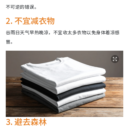
不可逆的错误。
2. 不宜减衣物
谷雨日天气早热晚凉，不宜收太多衣物以免身体着凉感
冒。
3. 避去森林