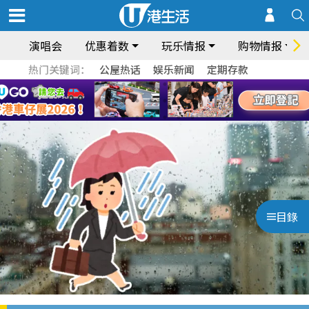
演唱会
优惠着数
玩乐情报
购物情报
热门关键词：
公屋热话
娱乐新闻
定期存款
目錄