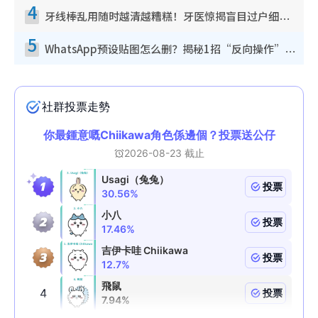
4
牙线棒乱用随时越清越糟糕！牙医惊揭盲目过户细菌恐致蛀牙：这种才是日常真保养
5
WhatsApp预设贴图怎么删？揭秘1招“反向操作”还原简洁界面 附3步实测教程