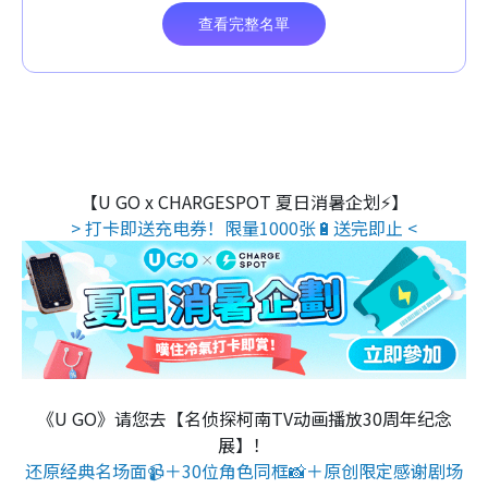
【U GO x CHARGESPOT 夏日消暑企划⚡】
> 打卡即送充电券！限量1000张🔋送完即止 <
《U GO》请您去【名侦探柯南TV动画播放30周年纪念
展】！
还原经典名场面📹＋30位角色同框📸＋原创限定感谢剧场