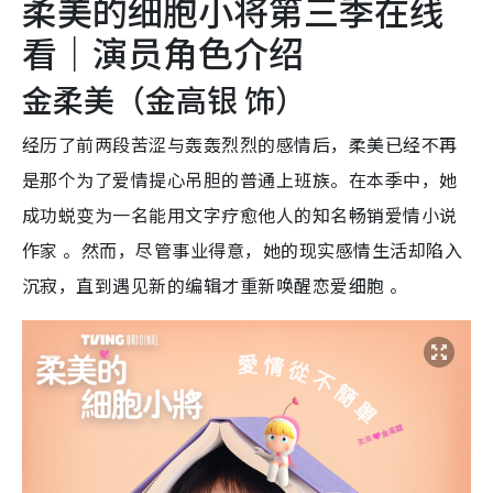
柔美的细胞小将第三季在线
看｜演员角色介绍
金柔美（金高银 饰）
经历了前两段苦涩与轰轰烈烈的感情后，柔美已经不再
是那个为了爱情提心吊胆的普通上班族。在本季中，她
成功蜕变为一名能用文字疗愈他人的知名畅销爱情小说
作家 。然而，尽管事业得意，她的现实感情生活却陷入
沉寂，直到遇见新的编辑才重新唤醒恋爱细胞 。