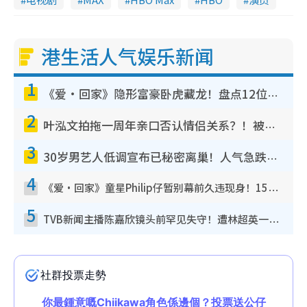
港生活人气娱乐新闻
1
《爱·回家》隐形富豪卧虎藏龙！盘点12位财气逼人的有钱艺人：这位美女3亿身家不愁做
2
叶泓文拍拖一周年亲口否认情侣关系？！被质疑感情造假竟称GM“普通同事”
3
30岁男艺人低调宣布已秘密离巢！人气急跌变失踪人口：“这几年过得并不容易”
4
《爱·回家》童星Philip仔暂别幕前久违现身！15岁近况暴风成长长高变帅气少年
5
TVB新闻主播陈嘉欣镜头前罕见失守！遭林超英一句话突袭吓坏当场大笑