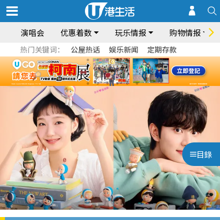
演唱会
优惠着数
玩乐情报
购物情报
热门关键词：
公屋热话
娱乐新闻
定期存款
目錄