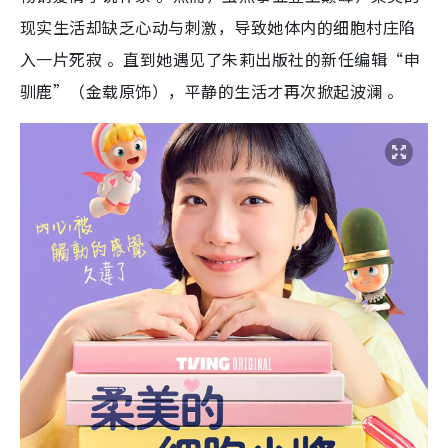
现实生活却缺乏心动与刺激，导致她体内的细胞村庄陷
入一片死寂 。直到她遇见了朱莉出版社的新任编辑“申
驯鹿”（金载原饰），平静的生活才再次掀起波澜 。