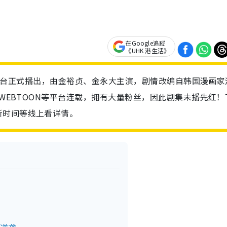
在Google追蹤
《UHK 港生活》
ING平台正式播出，由金裕贞、金永大主演，剧情改编自韩国漫画家
 WEBTOON等平台连载，拥有大量粉丝，因此剧集未播先红！
新时间等线上看详情。