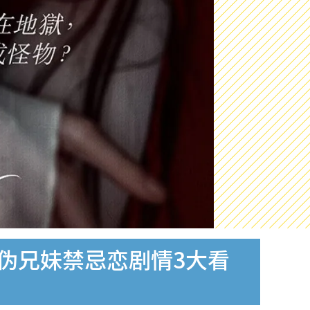
伪兄妹禁忌恋剧情3大看