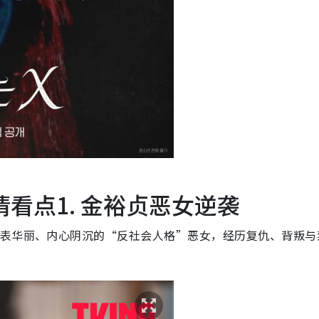
点
看点1. 金裕贞恶女逆袭
外表华丽、内心阴沉的“反社会人格”恶女，经历复仇、背叛与