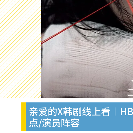
亲爱的X韩剧线上看︱H
点/演员阵容