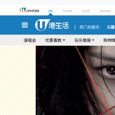
HK
Travel
Food
Beauty
热门关键词：
公屋
演唱会
优惠着数
玩乐情报
购物