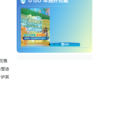
U GO 本週好去處
亲爱的X韩剧在线看｜演员角色介
绍
金裕贞饰演：白雅珍
金永大饰演：尹俊瑞
金度勋饰演：金在吾
李烈音饰演：任蕾娜
亲爱的X韩剧在线看｜更新时间
HBO Max独家上架
优雅
亲爱的X韩剧在线看｜预告片
伤塑造
守护其