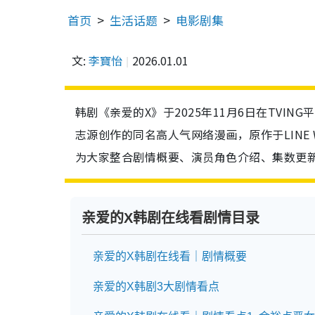
首页
生活话题
电影剧集
文:
李寶怡
2026.01.01
韩剧《亲爱的X》于2025年11月6日在TV
志源创作的同名高人气网络漫画，原作于LINE
为大家整合剧情概要、演员角色介绍、集数更
亲爱的X韩剧在线看剧情目录
亲爱的X韩剧在线看｜剧情概要
亲爱的X韩剧3大剧情看点