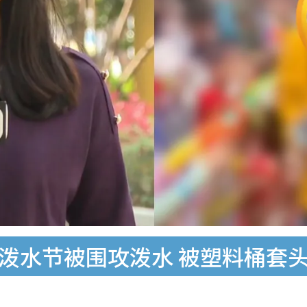
城泼水节被围攻泼水 被塑料桶套