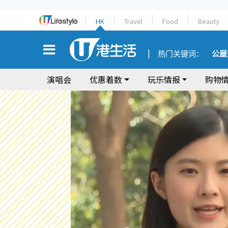
HK
Travel
Food
Beauty
热门关键词：
公屋
演唱会
优惠着数
玩乐情报
购物