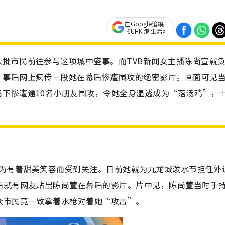
在Google追蹤
《UHK 港生活》
批市民前往参与这项城中盛事。而TVB新闻女主播陈尚宣就
。事后网上疯传一段她在幕后惨遭围攻的绝密影片。画面可见
下惨遭逾10名小朋友围攻，令她全身湿透成为“落汤鸡”，
，因为有着甜美笑容而受到关注。日前她就为九龙城泼水节担任外
后就有网友贴出陈尚萱在幕后的影片。片中见，陈尚萱当时手
众市民竟一致拿着水枪对着她“攻击”。