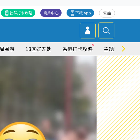
社群打卡攻略
商戶中心
下載 App
繁
简
周围游
18区好去处
香港打卡攻略
主题特集