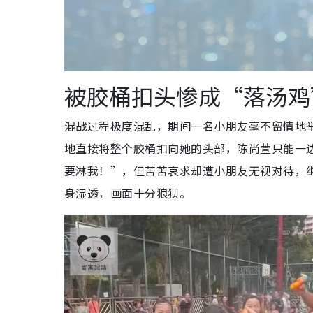
被胶桶扣头惨成“落汤鸡
混战过程极度混乱，期间一名小朋友毫不留情地
地直接将整个胶桶扣向她的头部，陈尚萱只能一
要淋我！”，但苦苦哀求却遭小朋友无视对待，
身湿透，画面十分狼狈。