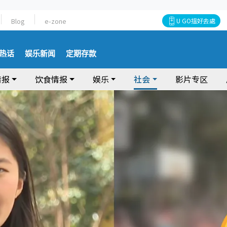
Blog
e-zone
U GO搵好去處
热话
娱乐新闻
定期存款
情报
饮食情报
娱乐
社会
影片专区