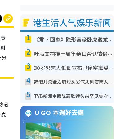
港生活人气娱乐新闻
1
负责
《爱·回家》隐形富豪卧虎藏龙！盘点12位财气逼人的有钱艺人：这位美女3亿身家不愁做
当时
2
叶泓文拍拖一周年亲口否认情侣关系？！被质疑感情造假竟称GM“普通同事”
十分
3
30岁男艺人低调宣布已秘密离巢！人气急跌变失踪人口：“这几年过得并不容易”
4
简淑儿染金发剪短头发气质判若两人！吓坏老公麦大力都认不出：“你做什么？”
5
TVB新闻主播陈嘉欣镜头前罕见失守！遭林超英一句话突袭吓坏当场大笑
访记
U GO 本週好去處
持麦