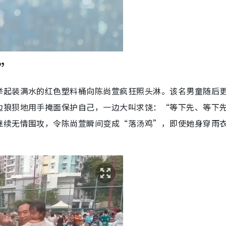
”
举起装满水的红色塑料桶向陈尚萱疯狂照头淋。该名男童随后
边狼狈地用手掩面保护自己，一边大叫求饶：“等下先、等下
继续无情围攻，令陈尚萱瞬间变成“落汤鸡”，即使她身穿雨