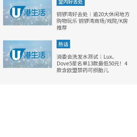
室内好去处
铜锣湾好去处︱逾20大休闲地方
购物玩乐 铜锣湾商场/戏院/K房
推荐
热话
消委会洗发水测试︱Lux、
Dove5星名单13款最低50元！4
款含欧盟禁药可损胎儿