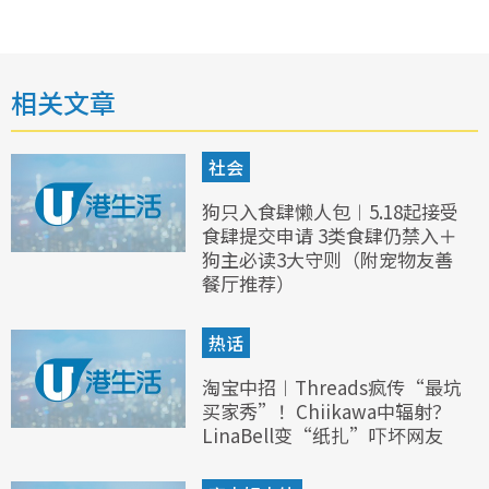
相关文章
社会
狗只入食肆懒人包︱5.18起接受
食肆提交申请 3类食肆仍禁入＋
狗主必读3大守则（附宠物友善
餐厅推荐）
热话
淘宝中招︱Threads疯传“最坑
买家秀”！Chiikawa中辐射？
LinaBell变“纸扎”吓坏网友