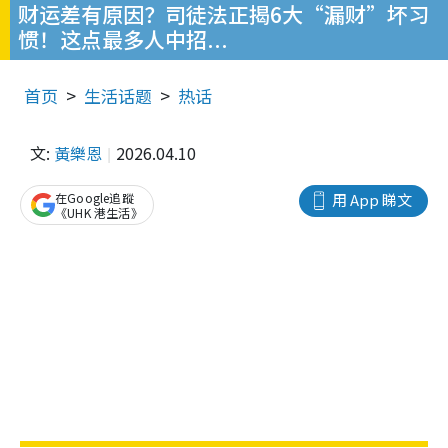
财运差有原因？司徒法正揭6大“漏财”坏习
惯！这点最多人中招...
首页
生活话题
热话
文:
黃樂恩
2026.04.10
在Google追蹤
用 App 睇文
《UHK 港生活》