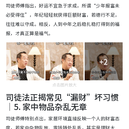
司徒师傅指出，好运不宜急于求成，所谓“少年报富未
必受得住”，年纪轻轻就获得巨额财富，若德行不足，
往往难以守成。相反，人到中年之后稳扎稳打得到的福
报，才真正算是福气。
+2
点击图片放大
司徒法正揭常见“漏财”坏习惯
｜5. 家中物品杂乱无章
司徒师傅特别点出，家居环境直接反映一个人的财富态
度，若家中杂物乱放、零钱随处乱丢，其实是理财大