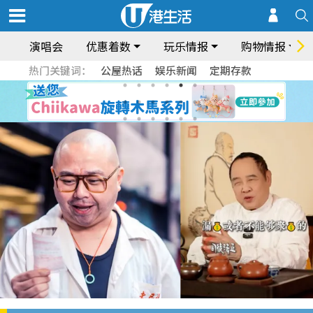
演唱会
优惠着数
玩乐情报
购物情报
热门关键词：
公屋热话
娱乐新闻
定期存款