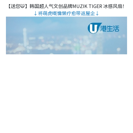
【送您🐯】韩国超人气文创品牌MUZIK TIGER 冰感风扇！
↓将萌虎嘅慵懒疗愈带返屋企↓