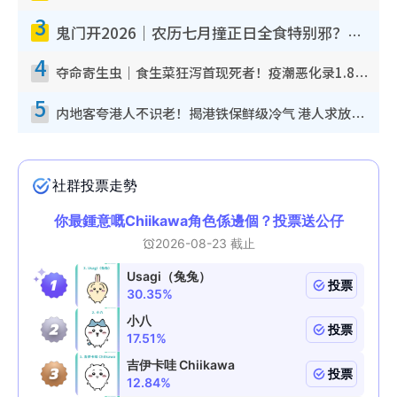
3
鬼门开2026｜农历七月撞正日全食特别邪？专家警告切忌做一事！揭4大禁忌+2招保平安
4
夺命寄生虫｜食生菜狂泻首现死者！疫潮恶化录1.8万宗病例 揭洗菜3大谬误
5
内地客夸港人不识老！揭港铁保鲜级冷气 港人求放过：别投诉