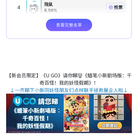
【新会员限定】《U GO》请你睇👹《蜡笔小新剧场版：千
奇百怪！我的妖怪假期》！
↓一齐睇下小新同妖怪朋友们点样联手拯救屋企人啦↓