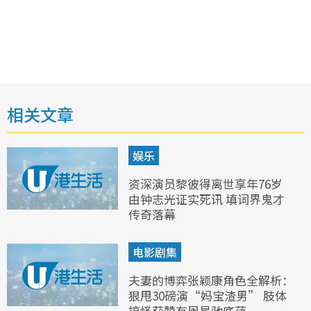
相关文章
娱乐
资深演员黎彼得离世享年76岁
由钟志光证实死讯 填词界鬼才
传奇落幕
电影剧集
夫妻的博弈张颖康角色全解析：
狠甩30磅演“妈宝渣男” 肢体
搞怪获赞有周星驰底蕴