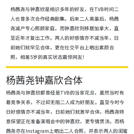
杨茜尧与钟嘉欣是相识多年的好友，在TVB时间二
人也曾多次合作经典剧集。后来二人离巢后，杨茜
尧减产专心照顾家庭，而钟嘉欣则移居加拿大，直
至近年才复出工作。两人的好感情亦不减当年，日
前她们就罕见合体，更在社交平台上晒出素颜合
照，相差5岁的真实状态震惊网友！
杨茜尧钟嘉欣合体
杨茜尧与钟嘉欣都曾经是TVB的当家花旦，虽然当时有
着竞争关系，不过却无阻二人成为好朋友。直至今时今
日好感情亦不减当年，日前她们就激罕合体，杨茜尧特
意探望正在准备演唱会中的钟嘉欣，更专情煲汤。而杨
茜尧亦在Instagram上晒出二人合照，并表示两人的闺蜜