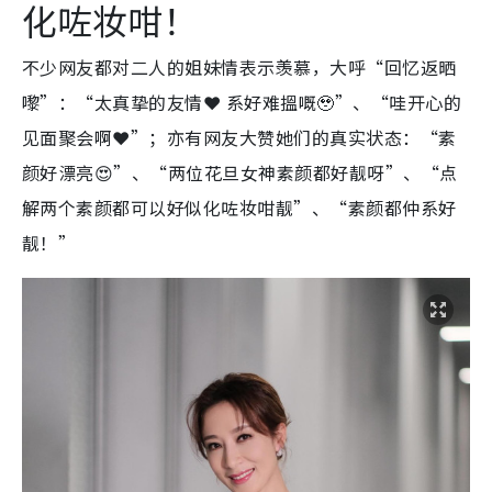
化咗妆咁！
不少网友都对二人的姐妹情表示羡慕，大呼“回忆返晒
嚟”：“太真挚的友情❤️ 系好难搵嘅🥹”、“哇开心的
见面聚会啊❤️”；亦有网友大赞她们的真实状态：“素
颜好漂亮😍”、“两位花旦女神素颜都好靓呀”、“点
解两个素颜都可以好似化咗妆咁靓”、“素颜都仲系好
靓！”