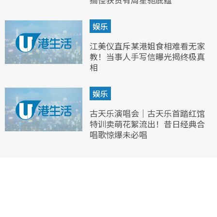
娱乐
江美仪直斥某港姐食相难看无家
教！当事人手写信曝光揭终极真
相
娱乐
古天乐演唱会｜古天乐首踏红馆
特训卖萌花絮流出！昔日经典合
唱歌惊爆未必唱