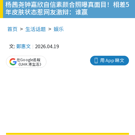
杨茜尧钟嘉欣自信素颜合照曝真面目！相差5
年皮肤状态惹网友激辩：谁赢
首页
生活话题
娱乐
文:
鄭惠文
2026.04.19
在Google追蹤
用 App 睇文
《UHK 港生活》