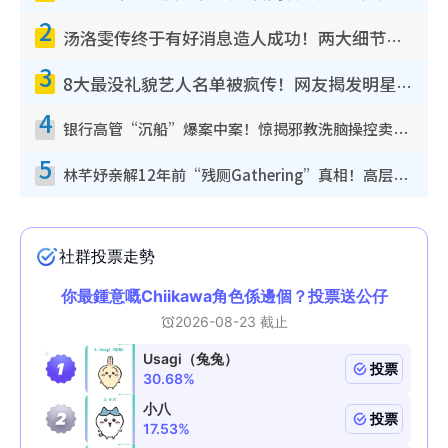
2
汤洛雯传终于有好消息造人成功！两大细节曝孕味极浓引猜测：大肚婆先会咁！
3
8大最没礼貌艺人名单被疯传！网友揭发明星真面目，一致数落这一位是无品天花板？
4
银行高管“沉船”爆案中案！惊揭邪教洗脑操控卖淫被吞600万，幕后黑手讲多错多
5
林芊妤亲解12年前“残厕Gathering”真相！高层解约一句话重创尊严，至今拒返TVB