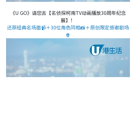
《U GO》请您去【名侦探柯南TV动画播放30周年纪念
展】！
还原经典名场面📹＋30位角色同框📸＋原创限定感谢剧场
🍿