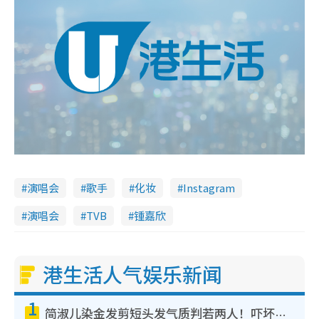
演唱会
歌手
化妆
Instagram
演唱会
TVB
锺嘉欣
港生活人气娱乐新闻
1
简淑儿染金发剪短头发气质判若两人！吓坏老公麦大力都认不出：“你做什么？”