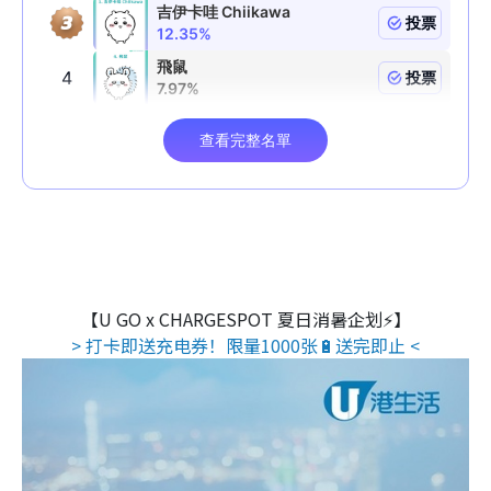
【U GO x CHARGESPOT 夏日消暑企划⚡】
> 打卡即送充电券！限量1000张🔋送完即止 <