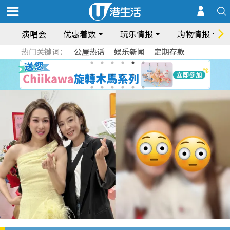
演唱会
优惠着数
玩乐情报
购物情报
热门关键词：
公屋热话
娱乐新闻
定期存款