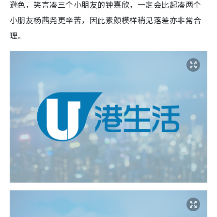
逊色，笑言凑三个小朋友的钟嘉欣，一定会比起凑两个
小朋友
杨茜尧更
辛苦，因此素颜模样稍见落差亦非常合
理。