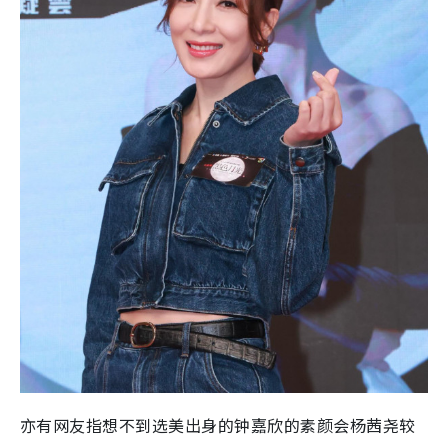
亦有网友指想不到选美出身的钟嘉欣的素颜会
杨茜尧
较