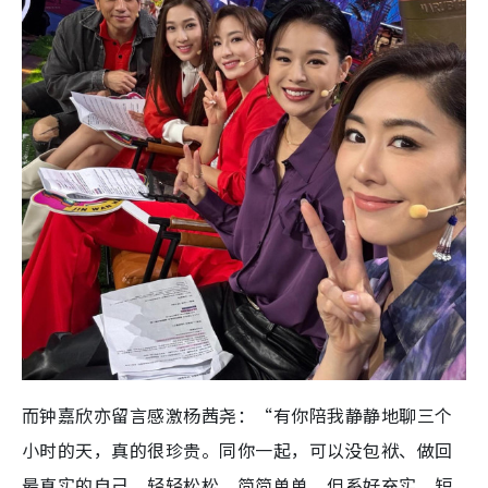
而钟嘉欣亦留言感激杨茜尧：“有你陪我静静地聊三个
小时的天，真的很珍贵。同你一起，可以没包袱、做回
最真实的自己，轻轻松松，简简单单，但系好充实。短