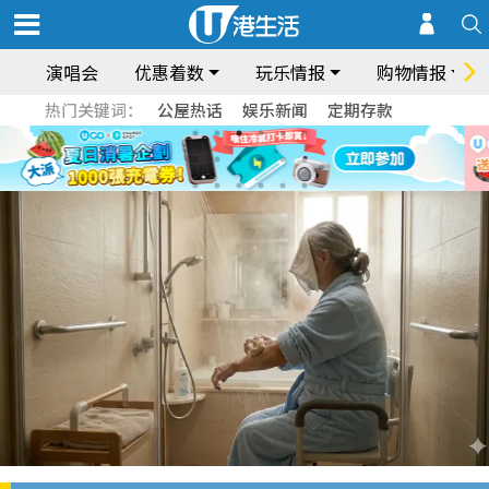
演唱会
优惠着数
玩乐情报
购物情报
热门关键词：
公屋热话
娱乐新闻
定期存款