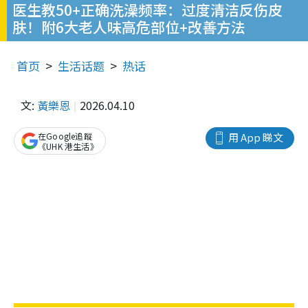
医生教50+正确洗澡频率：过度清洁反伤皮
肤！附6大老人味高危部位+改善方法
首页
生活话题
热话
文:
黃樂恩
2026.04.10
在Google追蹤
用 App 睇文
《UHK 港生活》