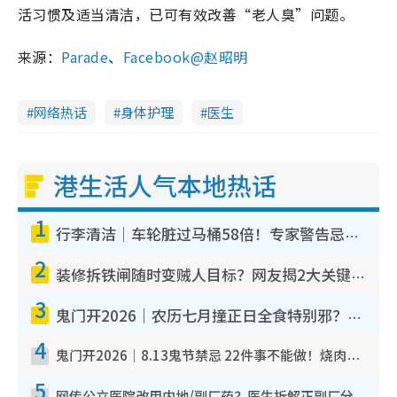
活习惯及适当清洁，已可有效改善“老人臭”问题。
来源：
Parade
、
Facebook@赵昭明
网络热话
身体护理
医生
港生活人气本地热话
1
行李清洁｜车轮脏过马桶58倍！专家警告忌用酒精擦 教1招免脏手除菌
2
装修拆铁闸随时变贼人目标？网友揭2大关键用途：装新款等于白装？附新旧铁闸分别
3
鬼门开2026｜农历七月撞正日全食特别邪？专家警告切忌做一事！揭4大禁忌+2招保平安
4
鬼门开2026｜8.13鬼节禁忌 22件事不能做！烧肉、刺身要少食？半夜勿吹口哨/打给个电话
5