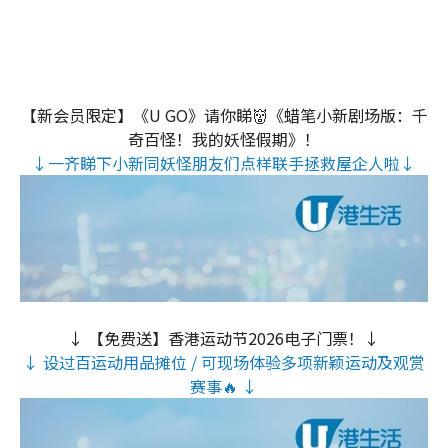
【新会员限定】《U GO》请你睇👹《蜡笔小新剧场版：千
奇百怪！我的妖怪假期》！
↓一齐睇下小新同妖怪朋友们点样联手拯救屋企人啦↓
↓ 【免费送】香港运动节2026电子门票！↓
↓ 设过百运动用品摊位 / 可现场体验多项新颖运动及观赏
赛事🔥 ↓