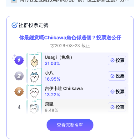
网传公立医院改用内地/副厂药？医生拆解正副厂分别，揭4类人换药随时出事