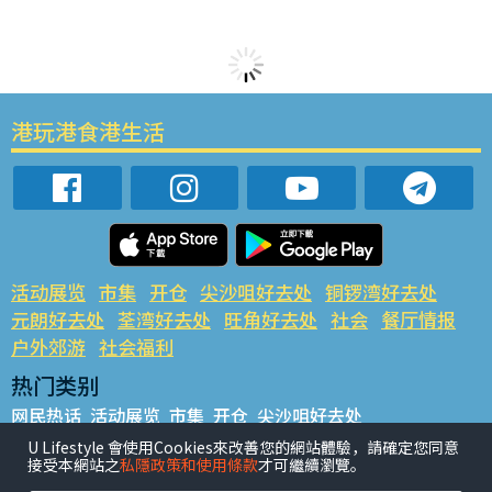
港玩港食港生活
活动展览
市集
开仓
尖沙咀好去处
铜锣湾好去处
元朗好去处
荃湾好去处
旺角好去处
社会
餐厅情报
户外郊游
社会福利
热门类别
网民热话
活动展览
市集
开仓
尖沙咀好去处
铜锣湾好去处
元朗好去处
荃湾好去处
旺角好去处
社会
U Lifestyle 會使用Cookies來改善您的網站體驗，請確定您同意
接受本網站之
私隱政策和使用條款
才可繼續瀏覽。
餐厅情报
户外郊游