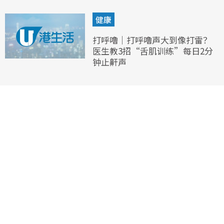
健康
打呼噜｜打呼噜声大到像打雷？
医生教3招“舌肌训练”每日2分
钟止鼾声