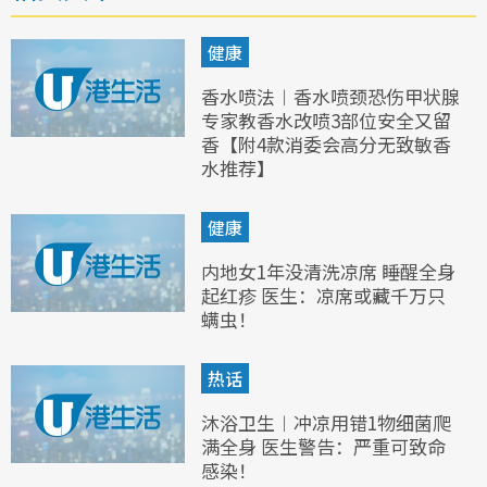
健康
香水喷法︱香水喷颈恐伤甲状腺
专家教香水改喷3部位安全又留
香【附4款消委会高分无致敏香
水推荐】
健康
内地女1年没清洗凉席 睡醒全身
起红疹 医生：凉席或藏千万只
螨虫！
热话
沐浴卫生︱冲凉用错1物细菌爬
满全身 医生警告：严重可致命
感染！