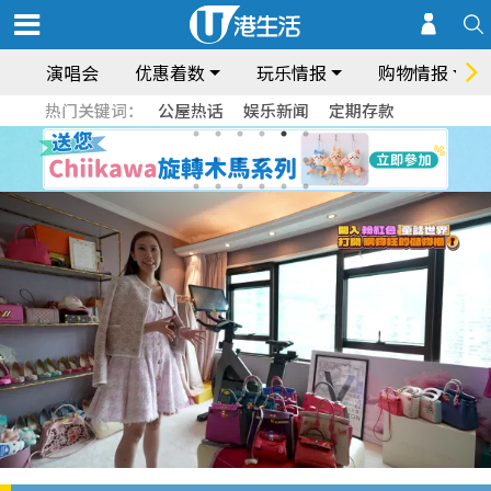
演唱会
优惠着数
玩乐情报
购物情报
热门关键词：
公屋热话
娱乐新闻
定期存款