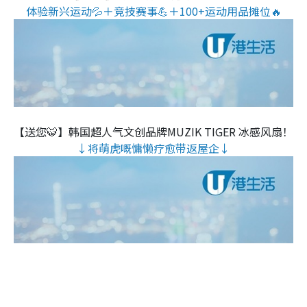
体验新兴运动💦＋竞技赛事💪＋100+运动用品摊位🔥
【送您🐯】韩国超人气文创品牌MUZIK TIGER 冰感风扇！
↓将萌虎嘅慵懒疗愈带返屋企↓