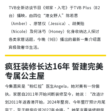
TVB全新访谈节目《倾家·入宅》于TVB Plus（82
台）播映，由四位“港女野人”陈若思
（Amber）、廖慧仪（Jessica）、胡美贻
（Nicole）及何泳芍（Honey）化身收纳达人探讨
各类家居话题，今晚（9日）播出的最新一集介绍嘉
宾极致奢华生活。
疯狂装修长达16年 誓建完美
专属公主屋
今集嘉宾是“粉红控”医生Angela，她对美有一份偏
执，家居自2011年开始间断装修至今，她说︰“改造计
划2011年返香港开始，2024年整房、今年整厅预计月尾
完工，至于厨房应该2027年会搞。”她笑言要装修厨房