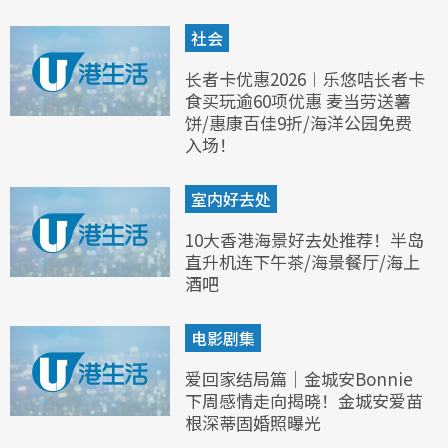
社会
长者卡优惠2026︱乐悠咭长者卡
食买玩逾60项优惠 麦当劳送薯
饼/惠康百佳9折/海洋公园免费
入场！
室内好去处
10大香港海景好去处推荐！半岛
直升机连下午茶/海景餐厅/海上
酒吧
电影剧集
爱回家结局篇｜金城安Bonnie
下周感情走向揭晓！金城安爱苗
根深蒂固婚照曝光