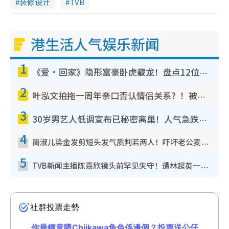
装修设计
TVB
港生活人气娱乐新闻
1
《爱·回家》隐形富豪卧虎藏龙！盘点12位财气逼人的有钱艺人：这位美女3亿身家不愁做
2
叶泓文拍拖一周年亲口否认情侣关系？！被质疑感情造假竟称GM“普通同事”
3
30岁男艺人低调宣布已秘密离巢！人气急跌变失踪人口：“这几年过得并不容易”
4
简淑儿染金发剪短头发气质判若两人！吓坏老公麦大力都认不出：“你做什么？”
5
TVB新闻主播陈嘉欣镜头前罕见失守！遭林超英一句话突袭吓坏当场大笑