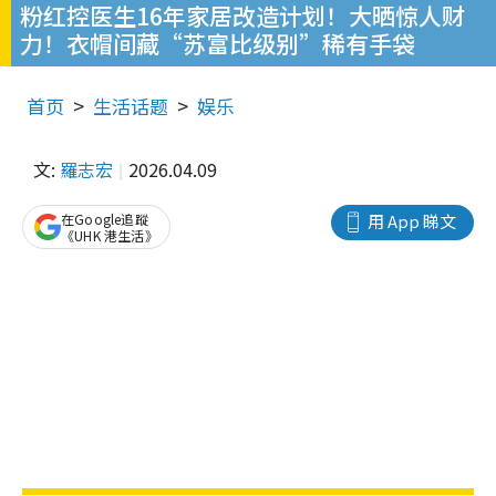
粉红控医生16年家居改造计划！大晒惊人财
力！衣帽间藏“苏富比级别”稀有手袋
首页
生活话题
娱乐
文:
羅志宏
2026.04.09
在Google追蹤
用 App 睇文
《UHK 港生活》