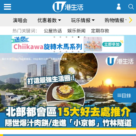
演唱会
优惠着数
玩乐情报
购物情报
热门关键词：
公屋热话
娱乐新闻
定期存款
目錄