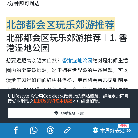
2分钟即可到达
北部都会区玩乐郊游推荐
北部都会区玩乐郊游推荐︱1. 香
港湿地公园
想要近距离亲近大自然？
香港湿地公园
绝对是北都生活
圈内的宝藏级绿洲，这里拥有世界级的生态景观，可以
漫步于风景如画的红树林浮桥，更有机会亲眼见到明星
小鳄鱼“贝贝”及各种珍稀候鸟，简直是摄影爱好者的
U Lifestyle 會使用Cookies來改善您的網站體驗，請確定您同意
天堂。
接受本網站之
私隱政策和使用條款
才可繼續瀏覽。
我已閱讀及同意
本周好去处