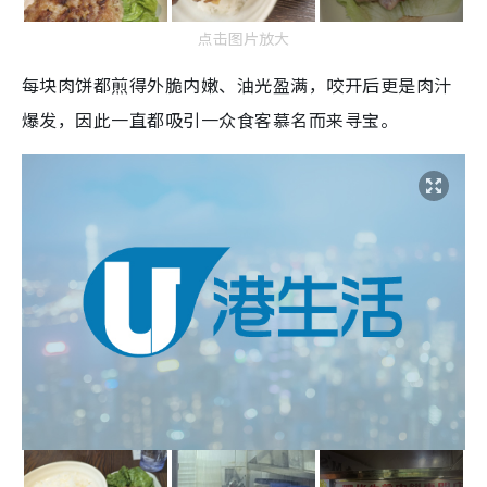
点击图片放大
每块肉饼都煎得外脆内嫩、油光盈满，咬开后更是肉汁
爆发，因此一直都吸引一众食客慕名而来寻宝。