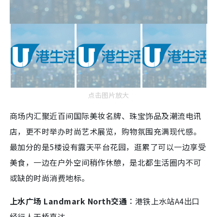
点击图片放大
商场内汇聚近百间国际美妆名牌、珠宝饰品及潮流电讯
店，更不时举办时尚艺术展览，购物氛围充满现代感。
最加分的是5楼设有露天平台花园，逛累了可以一边享受
美食，一边在户外空间稍作休憩，是北都生活圈内不可
或缺的时尚消费地标。
上水广场 Landmark North交通︰
港铁上水站A4出口
经行人天桥直达