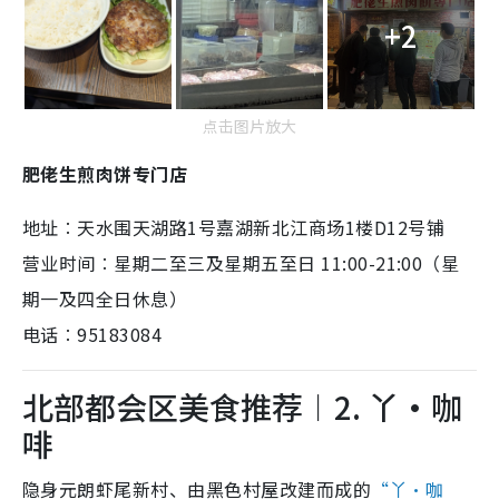
+2
点击图片放大
肥佬生煎肉饼专门店
地址︰天水围天湖路1号嘉湖新北江商场1楼D12号铺
营业时间︰星期二至三及星期五至日 11:00-21:00（星
期一及四全日休息）
电话︰95183084
北部都会区美食推荐︱2. 丫·咖
啡
隐身元朗虾尾新村、由黑色村屋改建而成的
“丫·咖