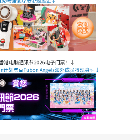
萌虎嘅慵懒疗愈带返屋企↓
香港电脑通讯节2026电子门票！↓
n计划🧑‍💻Fubon Angels海外成员将现身✨ ↓