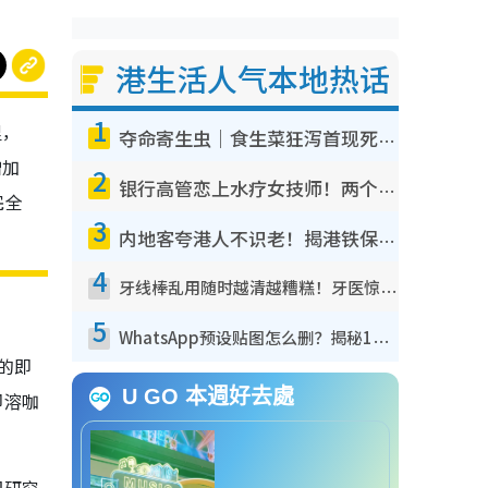
港生活人气本地热话
1
里，
夺命寄生虫｜食生菜狂泻首现死者！疫潮恶化录1.8万宗病例 揭洗菜3大谬误
增加
2
银行高管恋上水疗女技师！两个月借128万惊觉“沉船”沉落火海 揭背后疑似邪教操控卖淫
完全
3
内地客夸港人不识老！揭港铁保鲜级冷气 港人求放过：别投诉
4
牙线棒乱用随时越清越糟糕！牙医惊揭盲目过户细菌恐致蛀牙：这种才是日常真保养
5
WhatsApp预设贴图怎么删？揭秘1招“反向操作”还原简洁界面 附3步实测教程
的即
U GO 本週好去處
即溶咖