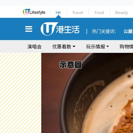
HK
Travel
Food
Beauty
热门关键词：
公屋
演唱会
优惠着数
玩乐情报
购物