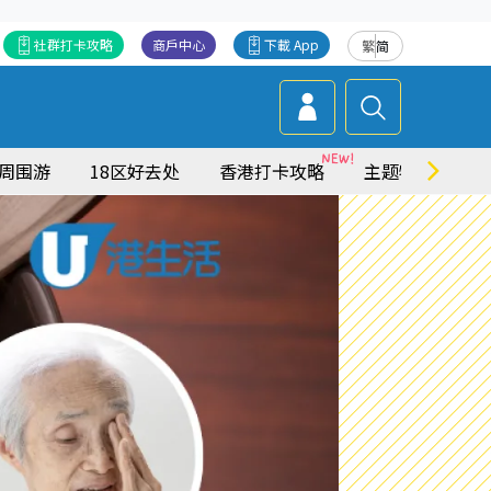
社群打卡攻略
商戶中心
下載 App
繁
简
周围游
18区好去处
香港打卡攻略
主题特集