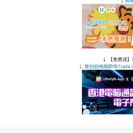
↓将
↓ 【免费送】
↓ 首创旧电脑即场Trade-i