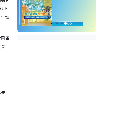
国研究
（UK
老年性
索因果
果关
。
此关