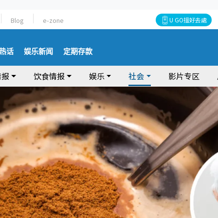
Blog
e-zone
U GO搵好去處
热话
娱乐新闻
定期存款
情报
饮食情报
娱乐
社会
影片专区