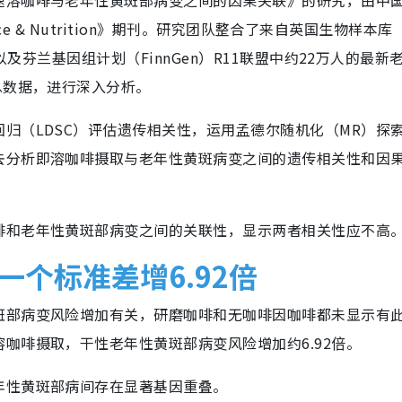
速溶咖啡与老年性黄斑部病变之间的因果关联》的研究，由中
nce & Nutrition》期刊。研究团队整合了来自英国生物样本库
以及芬兰基因组计划（FinnGen）R11联盟中约22万人的最新
总数据，进行深入分析。
分回归（LDSC）评估遗传相关性，运用孟德尔随机化（MR）探
去分析即溶咖啡摄取与老年性黄斑病变之间的遗传相关性和因
咖啡和老年性黄斑部病变之间的关联性，显示两者相关性应不高
一个标准差增6.92倍
斑部病变风险增加有关，研磨咖啡和无咖啡因咖啡都未显示有
咖啡摄取，干性老年性黄斑部病变风险增加约6.92倍。
年性黄斑部病间存在显著基因重叠。