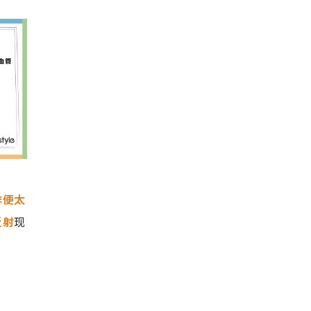
排便太
反射
现