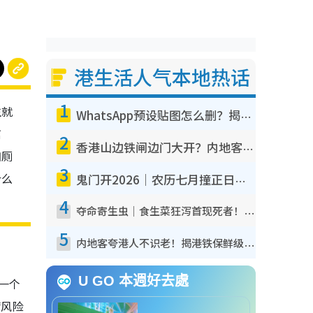
港生活人气本地热话
1
生就
WhatsApp预设贴图怎么删？揭秘1招“反向操作”还原简洁界面 附3步实测教程
信
2
香港山边铁闸边门大开？内地客困惑意义何在！网友神回复：这种叫法理性防御
如厕
3
什么
鬼门开2026｜农历七月撞正日全食特别邪？专家警告切忌做一事！揭4大禁忌+2招保平安
4
夺命寄生虫｜食生菜狂泻首现死者！疫潮恶化录1.8万宗病例 揭洗菜3大谬误
5
内地客夸港人不识老！揭港铁保鲜级冷气 港人求放过：别投诉
U GO 本週好去處
一个
病风险