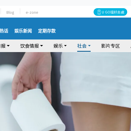
Blog
e-zone
U GO搵好去處
热话
娱乐新闻
定期存款
情报
饮食情报
娱乐
社会
影片专区