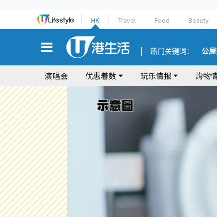
HK
Travel
Food
Beauty
热门关键词：
公屋
演唱会
优惠着数
玩乐情报
购物