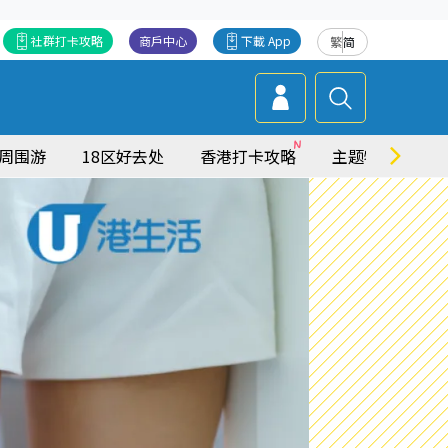
社群打卡攻略
商戶中心
下載 App
繁
简
周围游
18区好去处
香港打卡攻略
主题特集