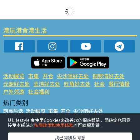
港玩港食港生活
活动展览
市集
开仓
尖沙咀好去处
铜锣湾好去处
元朗好去处
荃湾好去处
旺角好去处
社会
餐厅情报
户外郊游
社会福利
热门类别
网民热话
活动展览
市集
开仓
尖沙咀好去处
铜锣湾好去处
元朗好去处
荃湾好去处
旺角好去处
社会
U Lifestyle 會使用Cookies來改善您的網站體驗，請確定您同意
接受本網站之
私隱政策和使用條款
才可繼續瀏覽。
餐厅情报
户外郊游
热门标签
我已閱讀及同意