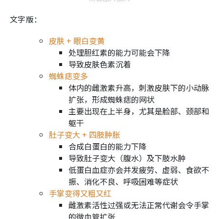
文字版：
皮肤 + 眼白变黄
处理胆红素的能力可能会下降
导致皮肤色素沉着
蜘蛛痣变多
体内的雌激素升高，刺激皮肤下的小动脉
扩张，形成蜘蛛痣的网状
主要出现在上半身，尤其是脸部、颈部和
躯干
肚子变大 + 四肢肿胀
合成白蛋白的能力下降
导致肚子变大（腹水）及下肢水肿
低蛋白血症亦会并发疲劳、虚弱、食欲不
振、消化不良、呼吸困难等症状
手掌变得又粗又红
雌激素活性过强或无法正常代谢会令手掌
的微血管扩张