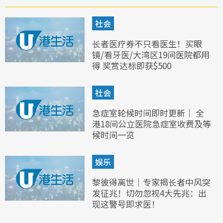
社会
长者医疗券不只看医生！买眼
镜/看牙医/大湾区19间医院都用
得 奖赏达标即获$500
社会
急症室轮候时间即时更新｜ 全
港18间公立医院急症室收费及等
候时间一览
娱乐
黎彼得离世｜专家揭长者中风突
发征兆！切勿忽视4大先兆：出
现这警号即求医！