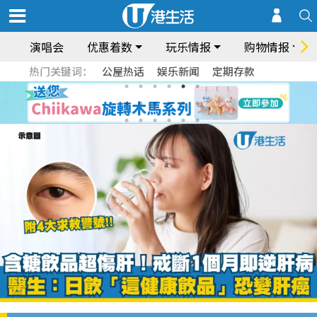
演唱会
优惠着数
玩乐情报
购物情报
热门关键词：
公屋热话
娱乐新闻
定期存款