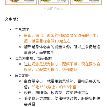
点击图片放大
文字版：
主食减半
白饭、面包、面条的摄取量降至原先的一半，
把一饭量目标定做100g左右
醣质是身体必需的能量来源，所以主食仍是适
量食好，而非戒断
以菜为主角，饭是配角
过
往观念是饭为核心，配菜下饭，现在要改变
观念，以配菜为核心，饭作搭配
蔬菜加倍
主食量变少，就要用蔬菜填补，目标是每天加
倍，
即吃350g以上，约5-6个盘
沙律、味噌汤、炒青菜，蔬菜汤也可以
随膳食纤维增加，便秘得到改善，肝脏负担也
会减轻