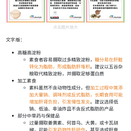
点击图片放大
文字版：
高糖高淀粉
素食者容易摄取过多精致淀粉，
糖分易在肝脏
转化为脂肪，形成脂肪肝堆积
。建议以五谷杂
粮取代精致淀粉，并摄取足够蛋白质
加工素食
素料虽然不含动物性成分，但
加工过程中常添
加大量钠、调味剂或反式脂肪，长期食用可能
增加肝肾负担，引发慢性发炎
。建议选择低
钠、低油、非油炸且不含反式脂肪的产品
部分中草药与保健品
过量摄取姜黄素、何首乌、大黄，或卡瓦胡
椒，可能
引发药物性肝损伤
，甚至造成肝衰