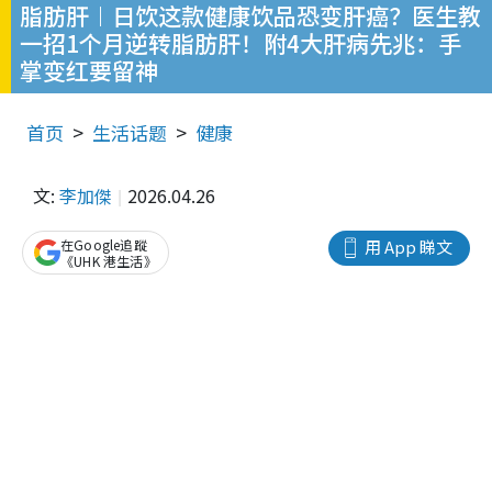
脂肪肝︱日饮这款健康饮品恐变肝癌？医生教
一招1个月逆转脂肪肝！附4大肝病先兆：手
掌变红要留神
首页
生活话题
健康
文:
李加傑
2026.04.26
在Google追蹤
用 App 睇文
《UHK 港生活》