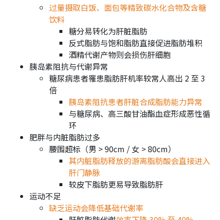
过量摄取白饭、面包等精致碳水化合物及含糖
饮料
糖分易转化为肝脏脂肪
反式脂肪与饱和脂肪直接促进脂肪堆积
酒精代谢产物则会损伤肝细胞
胰岛素阻抗与代谢异常
糖尿病患者罹患脂肪肝机率较常人高出 2 至 3
倍
胰岛素阻抗患者肝脏合成脂肪能力异常
与糖尿病、高三酸甘油酯血症形成恶性循
环
肥胖与内脏脂肪过多
腰围超标（男 > 90cm / 女 > 80cm）
其内脏脂肪释放的游离脂肪酸会直接进入
肝门静脉
较皮下脂肪更易导致脂肪肝
运动不足
缺乏运动会降低基础代谢率
肝脏脂肪代谢
效率下降 30% 至 40%