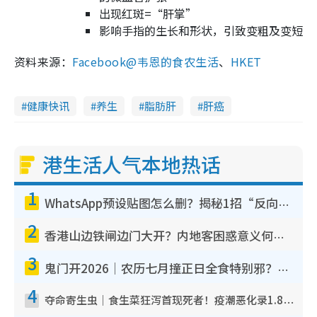
出现红斑=“肝掌”
影响手指的生长和形状，引致变粗及变短
资料来源：
Facebook@韦恩的食农生活
、
HKET
健康快讯
养生
脂肪肝
肝癌
港生活人气本地热话
1
WhatsApp预设贴图怎么删？揭秘1招“反向操作”还原简洁界面 附3步实测教程
2
香港山边铁闸边门大开？内地客困惑意义何在！网友神回复：这种叫法理性防御
3
鬼门开2026｜农历七月撞正日全食特别邪？专家警告切忌做一事！揭4大禁忌+2招保平安
4
夺命寄生虫｜食生菜狂泻首现死者！疫潮恶化录1.8万宗病例 揭洗菜3大谬误