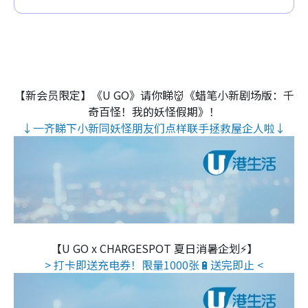
【新会员限定】《U GO》请你睇👹《蜡笔小新剧场版：千
奇百怪！我的妖怪假期》！
↓一齐睇下小新同妖怪朋友们点样联手拯救屋企人啦↓
【U GO x CHARGESPOT 夏日消暑企划⚡】
> 打卡即送充电券！限量1000张🔋送完即止 <