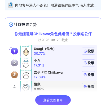
5
内地客夸港人不识老！揭港铁保鲜级冷气 港人求放过：别投诉