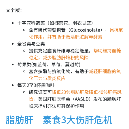
文字版：
十字花科蔬菜（如椰菜花、羽衣甘蓝）
含有硫代葡萄糖苷（Glucosinolate），
具抗氧
化作用，并有助于激活肝脏解毒酵素
全谷类与豆类
提供充足膳食纤维与稳定能量，
帮助维持血糖
稳定，减少脂肪肝堆积的风险
莓果类(如蓝莓、草莓、蔓越莓)
富含多酚与抗氧化物，有助于
减轻肝细胞的氧
化压力与发炎反应
每天2至3杯黑咖啡
研究证实可
降低23%脂肪肝及降低40%肝癌风
险
。美国肝脏医学会（AASLD）发布的脂肪肝
临床指引亦认可其保护作用
脂肪肝｜素食3大伤肝危机