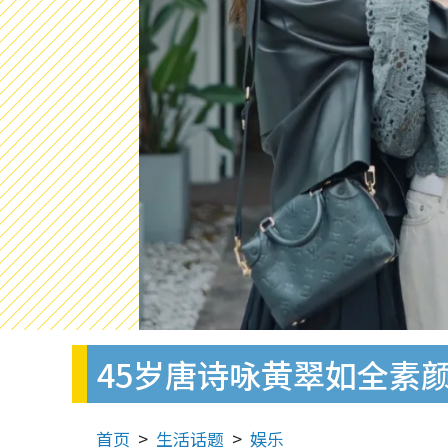
45岁唐诗咏黄翠如全素
首页
生活话题
娱乐