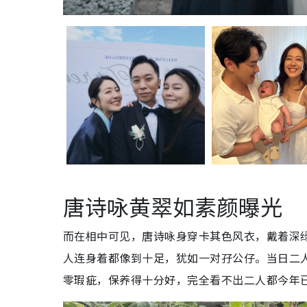
唐诗咏黄翠如素颜曝光
而在相中可见，唐诗咏身穿卡其色风衣，戴着深
人连身着都像到十足，犹如一对孖公仔。当日二
零瑕疵，保养得十分好，完全看不出二人都今年已