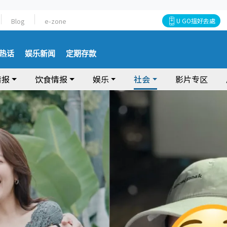
Blog
e-zone
U GO搵好去處
热话
娱乐新闻
定期存款
情报
饮食情报
娱乐
社会
影片专区