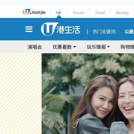
HK
Travel
Food
Beauty
热门关键词：
公屋
演唱会
优惠着数
玩乐情报
购物