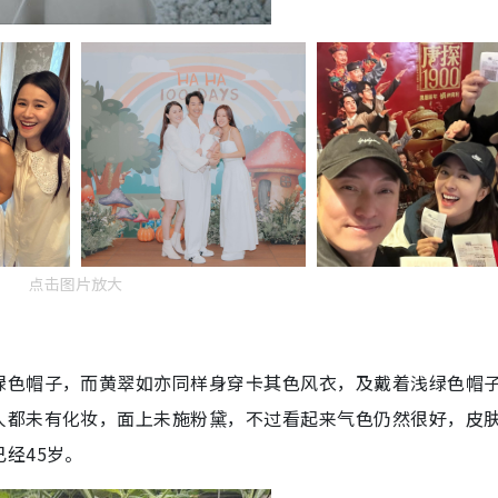
点击图片放大
绿色帽子，而黄翠如亦同样身穿卡其色风衣，及戴着浅绿色帽
人都未有化妆，面上未施粉黛，不过看起来气色仍然很好，皮
经45岁。