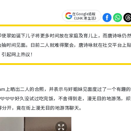
在Google追蹤
《UHK 港生活》
即使翠如诞下儿子将更多时间放在家庭及育儿上，而唐诗咏仍
会抽时间见面。日前二人就难得聚会，唐诗咏就在社交平台上
，引起网上热议！
gram上晒出二人的合照，并表示与好姐妹见面度过了一个有趣
girl lately🩵🩵🩵好久没试过吃完饭，不舍得到走，漫无目的地游荡，
得分开，竟在街上漫无目的地游荡聊天。