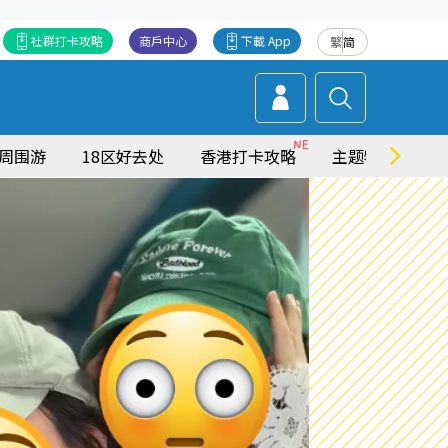
社群打卡攻略
商戶中心
下載 App
繁
简
周围游
18区好去处
香港打卡攻略
主题特集