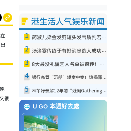
港生活人气娱乐新闻
1
然在
简淑儿染金发剪短头发气质判若两人！吓坏老公麦大力都认不出：“你做什么？”
贴出
2
汤洛雯传终于有好消息造人成功！两大细节曝孕味极浓引猜测：大肚婆先会咁！
3
8大最没礼貌艺人名单被疯传！网友揭发明星真面目，一致数落这一位是无品天花板？
4
银行高管“沉船”爆案中案！惊揭邪教洗脑操控卖淫被吞600万，幕后黑手讲多错多
5
的晚
林芊妤亲解12年前“残厕Gathering”真相！高层解约一句话重创尊严，至今拒返TVB
却又很
U GO 本週好去處