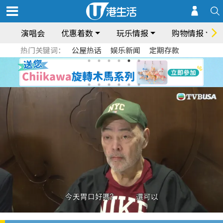
演唱会
优惠着数
玩乐情报
购物情报
热门关键词：
公屋热话
娱乐新闻
定期存款