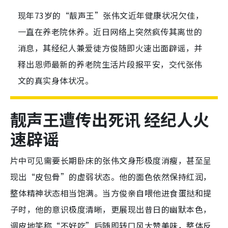
现年73岁的“靓声王”张伟文近年健康状况欠佳，
一直在养老院休养。近日网络上突然疯传其离世的
消息，其经纪人兼爱徒方俊随即火速出面辟谣，并
释出恩师最新的养老院生活片段报平安，交代张伟
文的真实身体状况。
靓声王遭传出死讯 经纪人火
速辟谣
片中可见需要长期卧床的张伟文身形极度消瘦，甚至呈
现出“皮包骨”的虚弱状态。他的面色依然保持红润，
整体精神状态相当饱满。当方俊亲自喂他进食蛋挞和提
子时，他的意识极度清晰，更展现出昔日的幽默本色，
调皮地笑称“不好吃”后随即转口风大赞美味，整体反