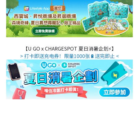
【U GO x CHARGESPOT 夏日消暑企划⚡】
> 打卡即送充电券！限量1000张🔋送完即止 <