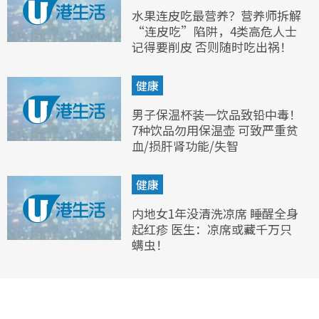
水果连皮吃最营养？营养师拆解
“连皮吃”陷阱，4类高危人士
记得要削皮 否则随时吃出祸！
健康
男子保温杯装一饮品致铅中毒！
7种饮品勿用保温壶 可致严重贫
血/损肝肾功能/失智
健康
内地女1年没清洗凉席 睡醒全身
起红疹 医生：凉席或藏千万只
螨虫！