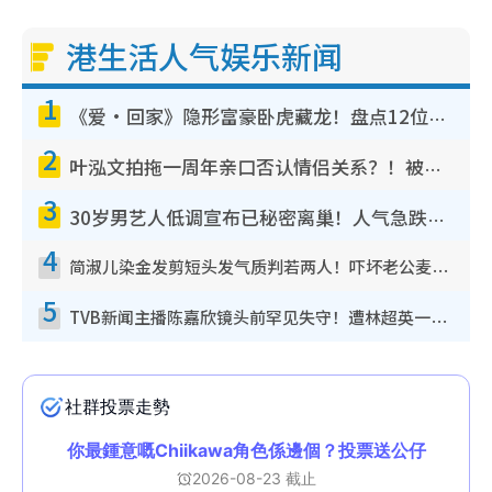
港生活人气娱乐新闻
1
《爱·回家》隐形富豪卧虎藏龙！盘点12位财气逼人的有钱艺人：这位美女3亿身家不愁做
2
叶泓文拍拖一周年亲口否认情侣关系？！被质疑感情造假竟称GM“普通同事”
3
30岁男艺人低调宣布已秘密离巢！人气急跌变失踪人口：“这几年过得并不容易”
4
简淑儿染金发剪短头发气质判若两人！吓坏老公麦大力都认不出：“你做什么？”
5
TVB新闻主播陈嘉欣镜头前罕见失守！遭林超英一句话突袭吓坏当场大笑