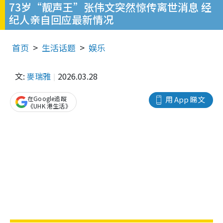
73岁“靓声王”张伟文突然惊传离世消息 经
纪人亲自回应最新情况
首页
生活话题
娱乐
文:
麥瑞雅
2026.03.28
在Google追蹤
用 App 睇文
《UHK 港生活》