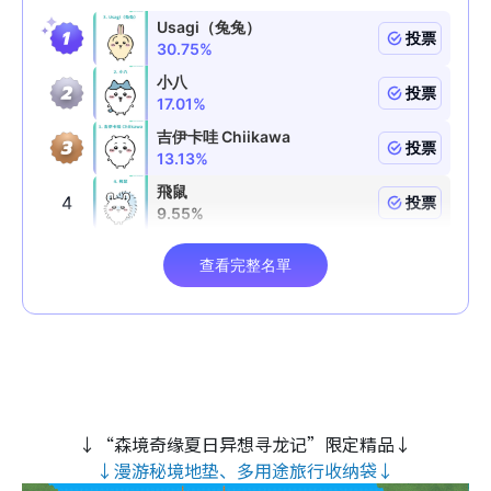
↓“森境奇缘夏日异想寻龙记”限定精品↓
↓漫游秘境地垫、多用途旅行收纳袋↓