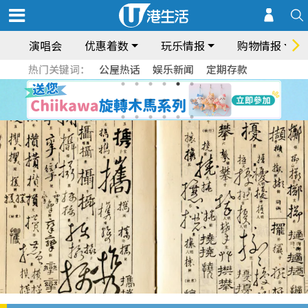
演唱会
优惠着数
玩乐情报
购物情报
热门关键词：
公屋热话
娱乐新闻
定期存款