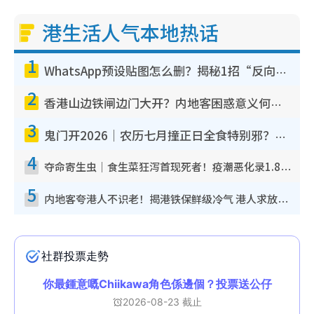
港生活人气本地热话
1
WhatsApp预设贴图怎么删？揭秘1招“反向操作”还原简洁界面 附3步实测教程
2
香港山边铁闸边门大开？内地客困惑意义何在！网友神回复：这种叫法理性防御
3
鬼门开2026｜农历七月撞正日全食特别邪？专家警告切忌做一事！揭4大禁忌+2招保平安
4
夺命寄生虫｜食生菜狂泻首现死者！疫潮恶化录1.8万宗病例 揭洗菜3大谬误
5
内地客夸港人不识老！揭港铁保鲜级冷气 港人求放过：别投诉