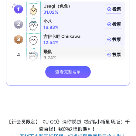
【新会员限定】《U GO》请你睇👹《蜡笔小新剧场版：千
奇百怪！我的妖怪假期》！
↓一齐睇下小新同妖怪朋友们点样联手拯救屋企人啦↓