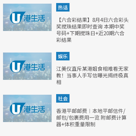
热话
【六合彩结果】8月4日六合彩头
奖搅珠结果即时查询 本期中奖
号码+下期搅珠日+近20期六合
彩结果
娱乐
江美仪直斥某港姐食相难看无家
教！当事人手写信曝光揭终极真
相
社会
香港平邮邮费︱本地平邮信件/
邮包/包裹费用一览 附邮费计算
器+体积重量限制