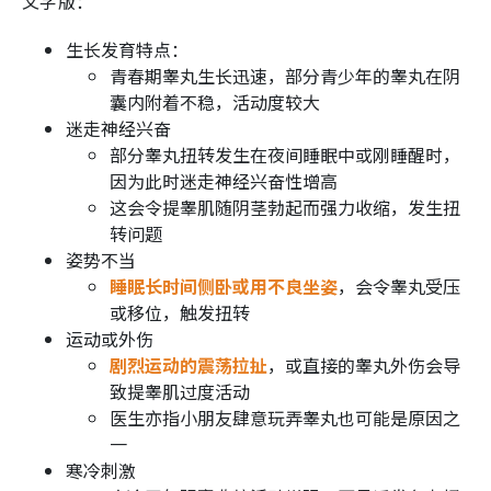
文字版：
生长发育特点：
青春期睾丸生长迅速，部分青少年的睾丸在阴
囊内附着不稳，活动度较大
迷走神经兴奋
部分睾丸扭转发生在夜间睡眠中或刚睡醒时，
因为此时迷走神经兴奋性增高
这会令提睾肌随阴茎勃起而强力收缩，发生扭
转问题
姿势不当
睡眠长时间侧卧或用不良坐姿
，会令睾丸受压
或移位，触发扭转
运动或外伤
剧烈运动的震荡拉扯
，或直接的睾丸外伤会导
致提睾肌过度活动
医生亦指小朋友肆意玩弄睾丸也可能是原因之
一
寒冷刺激