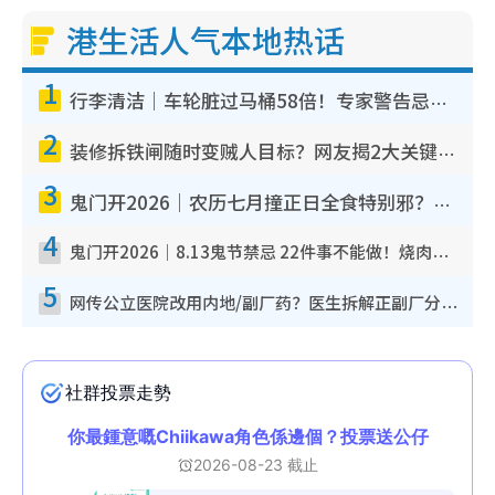
港生活人气本地热话
1
行李清洁｜车轮脏过马桶58倍！专家警告忌用酒精擦 教1招免脏手除菌
2
装修拆铁闸随时变贼人目标？网友揭2大关键用途：装新款等于白装？附新旧铁闸分别
3
鬼门开2026｜农历七月撞正日全食特别邪？专家警告切忌做一事！揭4大禁忌+2招保平安
4
鬼门开2026｜8.13鬼节禁忌 22件事不能做！烧肉、刺身要少食？半夜勿吹口哨/打给个电话
5
网传公立医院改用内地/副厂药？医生拆解正副厂分别，揭4类人换药随时出事