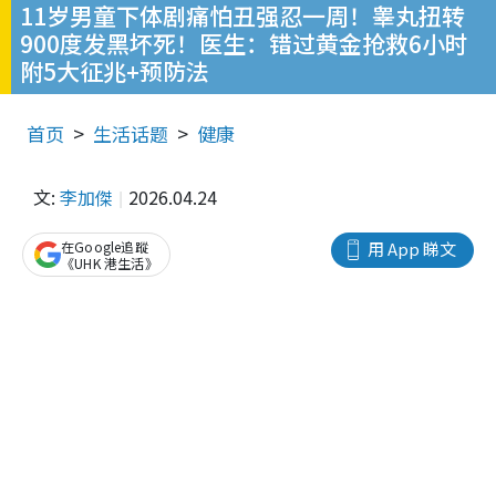
11岁男童下体剧痛怕丑强忍一周！睾丸扭转
900度发黑坏死！医生：错过黄金抢救6小时
附5大征兆+预防法
首页
生活话题
健康
文:
李加傑
2026.04.24
在Google追蹤
用 App 睇文
《UHK 港生活》