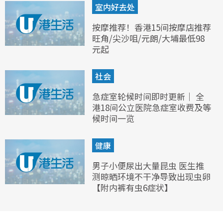
室内好去处
按摩推荐！香港15间按摩店推荐
旺角/尖沙咀/元朗/大埔最低98
元起
社会
急症室轮候时间即时更新｜ 全
港18间公立医院急症室收费及等
候时间一览
健康
男子小便尿出大量昆虫 医生推
测晾晒环境不干净导致出现虫卵
【附内裤有虫6症状】