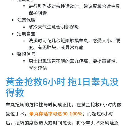
进行剧烈或对抗性运动时，建议配戴合适护具
保护阴囊
注意保暖
寒冷天气注意会阴部保暖
定期自查
洗澡时可花几秒轻柔触摸睾丸，感受大小、硬
度、有无肿块，或异常疼痛
警惕信号
男士出现短暂不明的睾丸疼痛，要提高警惕，
就医评估
黄金抢救6小时 拖1日睾丸没
得救
睾丸扭转的危险性与时间成正比，在黄金抢救6小时内做
复位手术，
睾丸存活率可达90-100%
；而超过6小时
后，扭转的度数愈大或时间愈长，将令睾丸坏死风险急