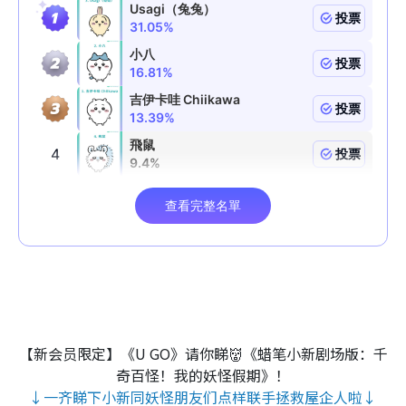
【新会员限定】《U GO》请你睇👹《蜡笔小新剧场版：千
奇百怪！我的妖怪假期》！
↓一齐睇下小新同妖怪朋友们点样联手拯救屋企人啦↓