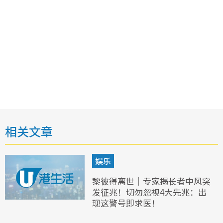
相关文章
娱乐
黎彼得离世｜专家揭长者中风突
发征兆！切勿忽视4大先兆：出
现这警号即求医！