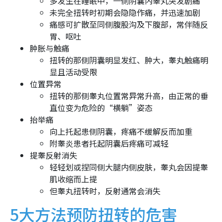
多发生在睡眠中，一侧阴囊内睾丸突发剧痛
未完全扭转时初期会隐隐作痛，并迅速加剧
痛感可扩散至同侧腹股沟及下腹部，常伴随反
胃、呕吐
肿胀与触痛
扭转的那侧阴囊明显发红、肿大，睾丸触痛明
显且活动受限
位置异常
扭转的那侧睾丸位置常异常升高，由正常的垂
直位变为危险的“横躺”姿态
抬举痛
向上托起患侧阴囊，疼痛不缓解反而加重
附睾炎患者托起阴囊后疼痛可减轻
提睾反射消失
轻轻划或捏同侧大腿内侧皮肤，睾丸会因提睾
肌收缩而上提
但睾丸扭转时，反射通常会消失
5大方法预防扭转的危害