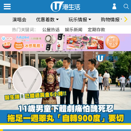
演唱会
优惠着数
玩乐情报
购物情报
热门关键词：
公屋热话
娱乐新闻
定期存款