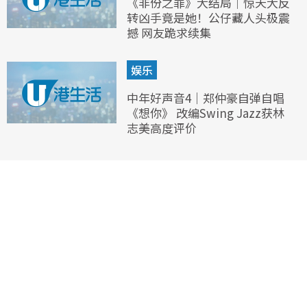
《非份之罪》大结局｜惊天大反
转凶手竟是她！公仔藏人头极震
撼 网友跪求续集
娱乐
中年好声音4｜郑仲豪自弹自唱
《想你》 改编Swing Jazz获林
志美高度评价