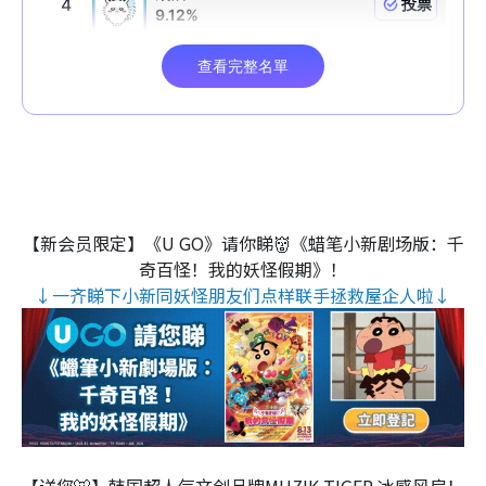
【新会员限定】《U GO》请你睇👹《蜡笔小新剧场版：千
奇百怪！我的妖怪假期》！
↓一齐睇下小新同妖怪朋友们点样联手拯救屋企人啦↓
【送您🐯】韩国超人气文创品牌MUZIK TIGER 冰感风扇！