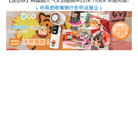
↓将萌虎嘅慵懒疗愈带返屋企↓