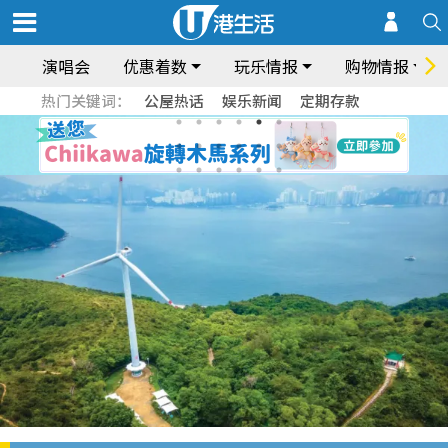
演唱会
优惠着数
玩乐情报
购物情报
热门关键词：
公屋热话
娱乐新闻
定期存款