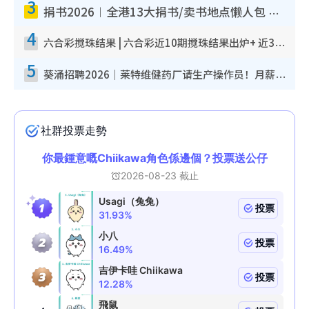
3
捐书2026︱全港13大捐书/卖书地点懒人包 二手课本最高$150＋旧书换免费咖啡/戏票
4
六合彩搅珠结果 | 六合彩近10期搅珠结果出炉+ 近30期最旺热门中奖号码
5
葵涌招聘2026｜莱特维健药厂请生产操作员！月薪高达$1.7万 冷气厂房/五天工作/保障双粮