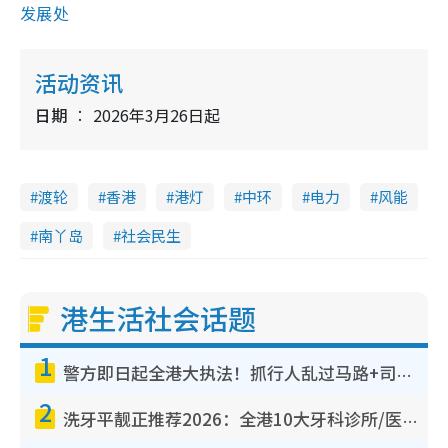
发展处
活动资讯
日期
2026年3月26日起
渡轮
香港
港灯
中环
电力
风能
南丫岛
社会民生
港生活社会话题
1
警方即日起全港大执法！抓行人乱过马路+司机不专注驾驶！乱过马路罚$2000
2
洗牙平靓正推荐2026：全港10大牙科诊所/医院懒人包，夜诊至8点/镇静洁牙/医疗券适用