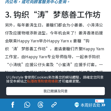
内公布，或可向顾客服务中心查询。
3. 钩织“涛”梦慈善工作坊
另外，每年姜涛生日，姜糖们都会为小姜姜、小涛涛公
仔及应援物增添新造型，今年机会来了！姜涛香港后援
会联乘Happy Yarn举办Happy Yarn x 姜糖“钩
织‘涛’梦慈善工作坊”，邀请姜糖们齐聚Happy Yarn
工作室，由Happy Yarn专业导师指导，一起亲手钩织
“小涛桃”应援公仔头套及“小蜜涛”应援手灯套。一
针一线，为应援公仔换上亲手钩织的蜜桃新装及为应援
U Lifestyle 會使用Cookies來改善您的網站體驗，請確定您同意
手灯添上独一无二的装饰！活动收益扣除成本后，将全
接受本網站之
私隱政策和使用條款
才可繼續瀏覽。
数拨捐受惠机构，一针一线都别具意义，延续温暖与关
我已閱讀及同意
爱。
本周好去处