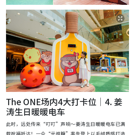
The ONE场内4大打卡位｜4. 姜
涛生日暖暖电车
此时，远处传来“叮叮”声响～姜涛生日暖暖电车已满
载祝福抵达！一众“元祖糖”率先登上以毛绒质感打造