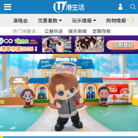
演唱会
优惠着数
玩乐情报
购物情报
热门关键词：
公屋热话
娱乐新闻
定期存款