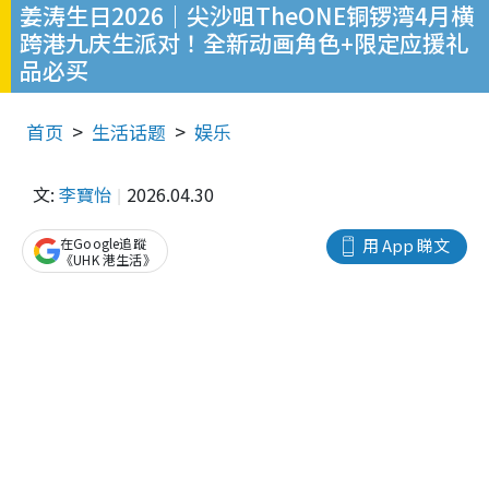
姜涛生日2026｜尖沙咀TheONE铜锣湾4月横
跨港九庆生派对！全新动画角色+限定应援礼
品必买
首页
生活话题
娱乐
文:
李寶怡
2026.04.30
在Google追蹤
用 App 睇文
《UHK 港生活》