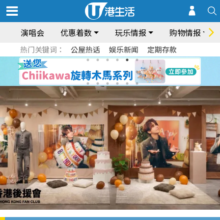
演唱会
优惠着数
玩乐情报
购物情报
热门关键词：
公屋热话
娱乐新闻
定期存款