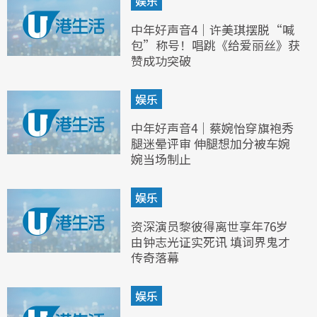
娱乐
中年好声音4｜许美琪摆脱“喊
包”称号！唱跳《给爱丽丝》获
赞成功突破
娱乐
中年好声音4｜蔡婉怡穿旗袍秀
腿迷晕评审 伸腿想加分被车婉
婉当场制止
娱乐
资深演员黎彼得离世享年76岁
由钟志光证实死讯 填词界鬼才
传奇落幕
娱乐