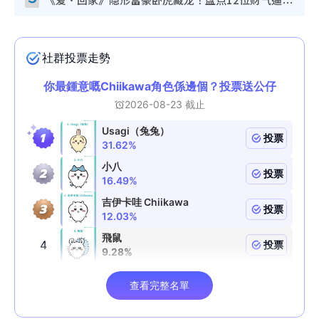
《爱·回家》隐形富豪卧虎藏龙！盘点12位财气逼人的有钱艺人：这位美女3亿身家不愁做