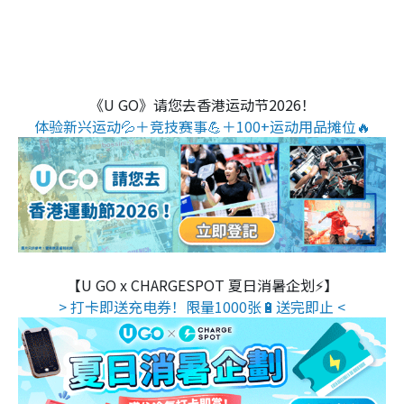
《U GO》请您去香港运动节2026！
体验新兴运动💦＋竞技赛事💪＋100+运动用品摊位🔥
【U GO x CHARGESPOT 夏日消暑企划⚡】
> 打卡即送充电券！限量1000张🔋送完即止 <