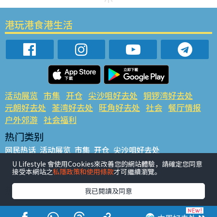
港玩港食港生活
活动展览
市集
开仓
尖沙咀好去处
铜锣湾好去处
元朗好去处
荃湾好去处
旺角好去处
社会
餐厅情报
户外郊游
社会福利
热门类别
网民热话
活动展览
市集
开仓
尖沙咀好去处
铜锣湾好去处
元朗好去处
荃湾好去处
旺角好去处
社会
U Lifestyle 會使用Cookies來改善您的網站體驗，請確定您同意
接受本網站之
私隱政策和使用條款
才可繼續瀏覽。
餐厅情报
户外郊游
热门标签
我已閱讀及同意
#UGO揾好去处
#人气活动推介
#美食社群热话
#亲子玩乐好去处
#ULifestyle应用程式
#限时抢