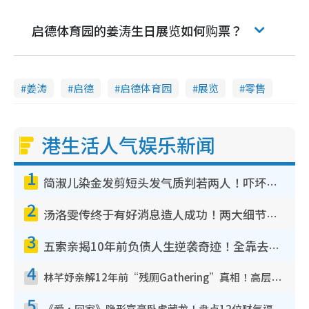
启德体育园的姜涛生日展览如何购票？
姜涛
启德
启德体育园
展览
零售
港生活人气娱乐新闻
1
简淑儿染金发剪短头发气质判若两人！吓坏老公麦大力都认不出：“你做什么？”
2
汤洛雯传终于有好消息造人成功！两大细节曝孕味极浓引猜测：大肚婆先会咁！
3
五索亲揭10年前负债人生逆袭奇迹！全靠去一地方转运后即遇上马先生
4
林芊妤亲解12年前“残厕Gathering”真相！高层解约一句话重创尊严，至今拒返TVB
5