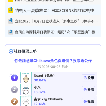
网传公立医院改用内地/副厂药？医生拆解正副厂分别，揭4类人换药随时出事
3
怕虫人士夏季救星！日本3COINS爆红驱虫神器$45起 1招“全程免触碰”轻松搞定小强
4
立秋2026｜8月7日立秋进入“多事之秋” 3件事不可做！专家教6招开运 清杂物／钱包纳气接好运
5
台风白海豚料周日袭浙江！经历5次“眼壁置换”极罕见 成登陆内地最长途台风