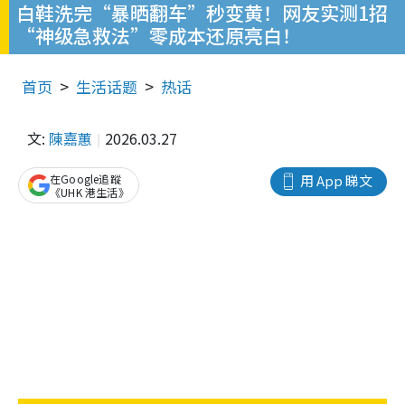
白鞋洗完“暴晒翻车”秒变黄！网友实测1招
“神级急救法”零成本还原亮白！
首页
生活话题
热话
文:
陳嘉蕙
2026.03.27
在Google追蹤
用 App 睇文
《UHK 港生活》