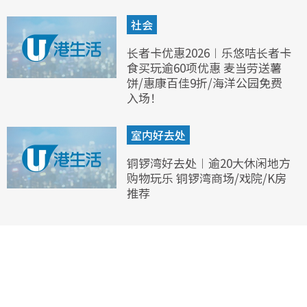
社会
长者卡优惠2026︱乐悠咭长者卡
食买玩逾60项优惠 麦当劳送薯
饼/惠康百佳9折/海洋公园免费
入场！
室内好去处
铜锣湾好去处︱逾20大休闲地方
购物玩乐 铜锣湾商场/戏院/K房
推荐