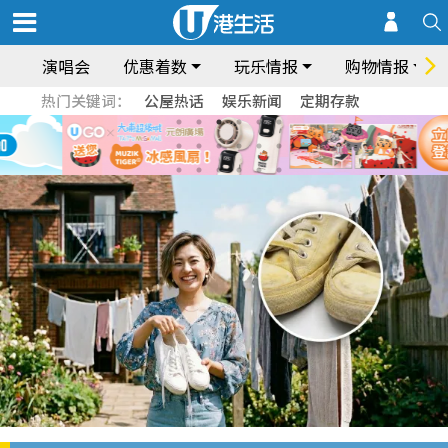
演唱会
优惠着数
玩乐情报
购物情报
热门关键词：
公屋热话
娱乐新闻
定期存款