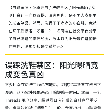
【白鞋黄渍 / 还原亮白 / 洗鞋禁区 / 阳光暴晒 / 实
测】白鞋一向以百搭、清爽见称，是不少人衣柜中
的必备单品。然而，洗得干干净净的小白鞋，竟然
在晒干后惨遭“毁容”？一名网友在社交平台分享
了自己洗鞋的惨痛经历，原本以为阳光是白鞋的最
佳拍档，没想到却是变黄的元凶。
误踩洗鞋禁区：阳光曝晒竟
成变色真凶
不少民众在清洗完浅色布鞋后，习惯将其放置在烈日下
曝晒，认为紫外线能杀菌且缩短晾干时间。然而，一名
Threads 用户分享，经过烈日洗礼后的白鞋竟严重泛
黄，色泽犹如被“烟熏”过一般。专家指出，白鞋变黄