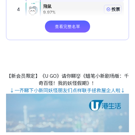
【新会员限定】《U GO》请你睇👹《蜡笔小新剧场版：千
奇百怪！我的妖怪假期》！
↓一齐睇下小新同妖怪朋友们点样联手拯救屋企人啦↓