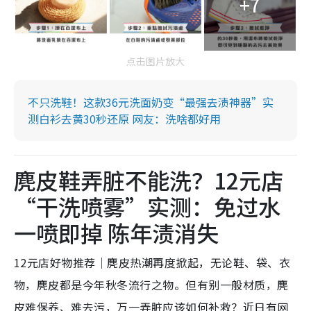
+7
点击图片放大
不只洗鞋！这款36元洗面奶变“最强去渍神器”实
测白衫去黄30秒还原 网友：洗啥都好用
麂皮鞋弄脏不能洗？12元店
“干洗喷雾”实测：免过水
一喷即掉 陈年渍消失
12元店好物推荐｜麂皮热潮再度掀起，无论鞋、袋、衣
物，麂皮都是今年秋冬流行之物。但有别一般材质，麂
皮难保养、难去污，万一弄脏应该如何补救？近日有网