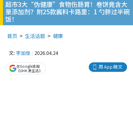
超市3大“伪健康”食物伤肠胃！卷饼竟含大
量添加剂？附25款酱料卡路里：1 勺胖过半碗
饭！
首页
生活话题
健康
文:
李加傑
2026.04.24
在Google追蹤
用 App 睇文
《UHK 港生活》