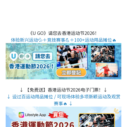
《U GO》请您去香港运动节2026！
体验新兴运动💦＋竞技赛事💪＋100+运动用品摊位🔥
↓ 【免费送】香港运动节2026电子门票！↓
↓ 设过百运动用品摊位 / 可现场体验多项新颖运动及观赏
赛事🔥 ↓