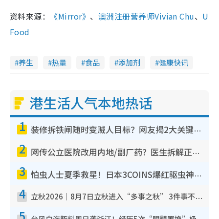
资料来源：
《Mirror》
、
澳洲注册营养师Vivian Chu
、
U
Food
养生
热量
食品
添加剂
健康快讯
港生活人气本地热话
1
装修拆铁闸随时变贼人目标？网友揭2大关键用途：装新款等于白装？附新旧铁闸分别
2
网传公立医院改用内地/副厂药？医生拆解正副厂分别，揭4类人换药随时出事
3
怕虫人士夏季救星！日本3COINS爆红驱虫神器$45起 1招“全程免触碰”轻松搞定小强
4
立秋2026｜8月7日立秋进入“多事之秋” 3件事不可做！专家教6招开运 清杂物／钱包纳气接好运
5