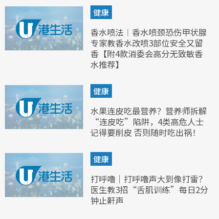
健康
香水喷法︱香水喷颈恐伤甲状腺
专家教香水改喷3部位安全又留
香【附4款消委会高分无致敏香
水推荐】
健康
水果连皮吃最营养？营养师拆解
“连皮吃”陷阱，4类高危人士
记得要削皮 否则随时吃出祸！
健康
打呼噜｜打呼噜声大到像打雷？
医生教3招“舌肌训练”每日2分
钟止鼾声