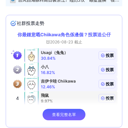
台风白海豚料周日袭浙江！经历5次“眼壁置换”极罕见 成登陆内地最长途台风