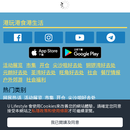
港玩港食港生活
活动展览
市集
开仓
尖沙咀好去处
铜锣湾好去处
元朗好去处
荃湾好去处
旺角好去处
社会
餐厅情报
户外郊游
社会福利
热门类别
网民热话
活动展览
市集
开仓
尖沙咀好去处
铜锣湾好去处
元朗好去处
荃湾好去处
旺角好去处
社会
U Lifestyle 會使用Cookies來改善您的網站體驗，請確定您同意
接受本網站之
私隱政策和使用條款
才可繼續瀏覽。
餐厅情报
户外郊游
热门标签
我已閱讀及同意
#UGO揾好去处
#人气活动推介
#美食社群热话