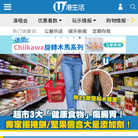
演唱会
优惠着数
玩乐情报
购物情报
热门关键词：
公屋热话
娱乐新闻
定期存款