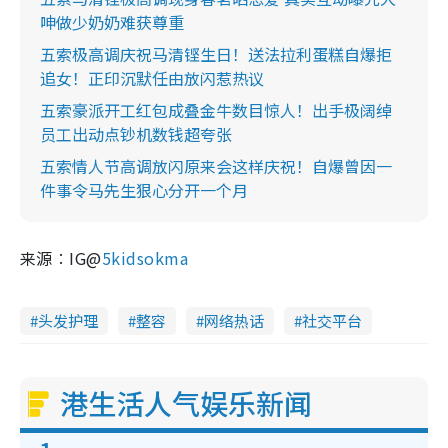
呻做少奶奶难获尊重
五索极高调庆祝马清铿生日！送法拉利蛋糕自爆拒
追女！正印沉默任由放闪惹热议
五索豪派开工红包成叠金牛数目惊人！出手极阔绰
员工出动点钞机数钱超夸张
五索情人节高调放闪原来会这样庆祝！自爆曾因一
件事令马先生狠心分开一个月
来源︰IG@
5kidsokma
头发护理
整容
网络热话
社交平台
港生活人气娱乐新闻