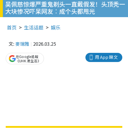
吴佩慈惊爆严重鬼剃头一直戴假发！头顶秃一
大块惨况吓呆网友︰成个头都甩光
首页
生活话题
娱乐
文:
麥瑞雅
2026.03.25
在Google追蹤
用 App 睇文
《UHK 港生活》