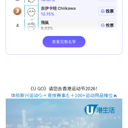
《U GO》请您去香港运动节2026！
体验新兴运动💦＋竞技赛事💪＋100+运动用品摊位🔥