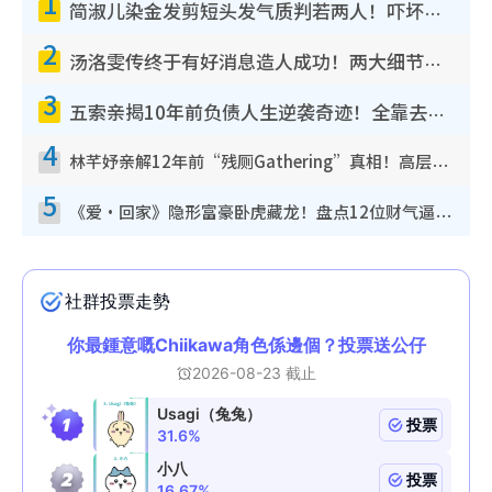
1
简淑儿染金发剪短头发气质判若两人！吓坏老公麦大力都认不出：“你做什么？”
2
汤洛雯传终于有好消息造人成功！两大细节曝孕味极浓引猜测：大肚婆先会咁！
3
五索亲揭10年前负债人生逆袭奇迹！全靠去一地方转运后即遇上马先生
4
林芊妤亲解12年前“残厕Gathering”真相！高层解约一句话重创尊严，至今拒返TVB
5
《爱·回家》隐形富豪卧虎藏龙！盘点12位财气逼人的有钱艺人：这位美女3亿身家不愁做