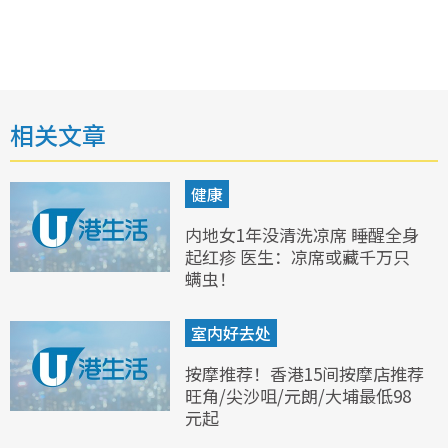
相关文章
健康
内地女1年没清洗凉席 睡醒全身
起红疹 医生：凉席或藏千万只
螨虫！
室内好去处
按摩推荐！香港15间按摩店推荐
旺角/尖沙咀/元朗/大埔最低98
元起