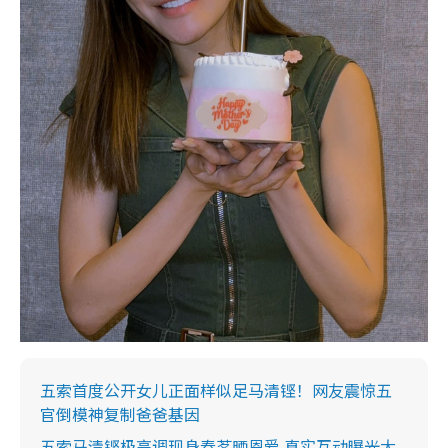
五索首度公开女儿正面样似足马清铿！网友震惊五
官倒模神复制爸爸基因
五索马清铿极高调现身春茗晒恩爱 真实互动曝光大