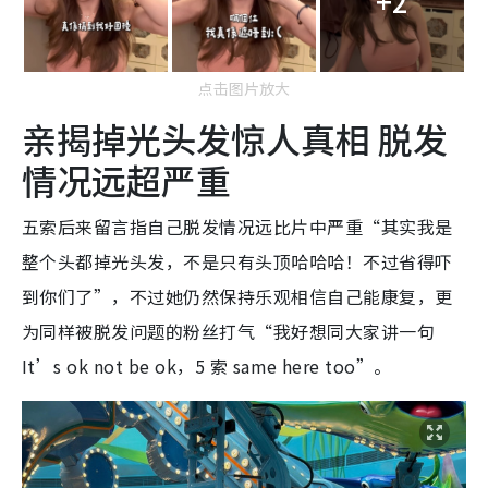
+2
点击图片放大
亲揭掉光头发惊人真相 脱发
情况远超严重
五索后来留言指自己脱发情况远比片中严重“其实我是
整个头都掉光头发，不是只有头顶哈哈哈！不过省得吓
到你们了”，不过她仍然保持乐观相信自己能康复，更
为同样被脱发问题的粉丝打气“我好想同大家讲一句
It’s ok not be ok，5 索 same here too”。