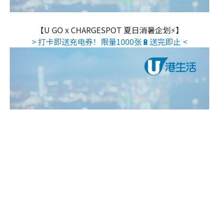
【U GO x CHARGESPOT 夏日消暑企划⚡】
> 打卡即送充电券！限量1000张🔋送完即止 <