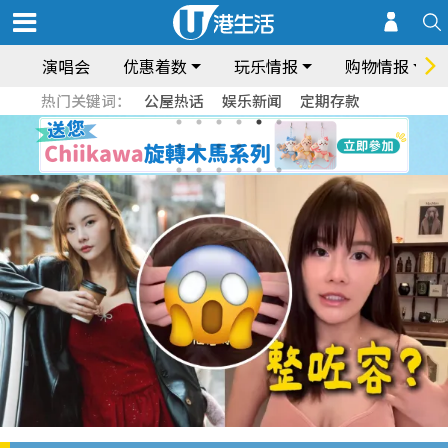
演唱会
优惠着数
玩乐情报
购物情报
热门关键词：
公屋热话
娱乐新闻
定期存款