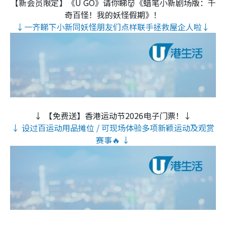
【新会员限定】《U GO》请你睇👹《蜡笔小新剧场版：千
奇百怪！我的妖怪假期》！
↓一齐睇下小新同妖怪朋友们点样联手拯救屋企人啦↓
↓ 【免费送】香港运动节2026电子门票！↓
↓ 设过百运动用品摊位 / 可现场体验多项新颖运动及观赏
赛事🔥 ↓