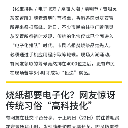
【化宝排队 / 电子取筹 / 祭祖人潮 / 清明节 / 曾咀灵
灰安置所】随着清明时节将至，香港各区灵灰安置
所迎来祭扫高峰。近日，不少市民前往屯门曾咀灵
灰安置所祭祖时发现，传统的化宝仪式已全面进入
“电子化排队”时代。市民若想焚烧祭品给先人，
必须通过手机应用程序取筹轮候。现场人潮涌动，
有网友领取的筹号竟然排在4000位之后，更有市民
在现场苦等5小时才成功“投递”祭品。
烧纸都要电子化？网友惊讶
传统习俗“高科技化”
有网友在社交平台分享，于上周日（22日）前往曾咀灵
灰安置所拜山时，发现烧纸炉前大排长龙，职员指需透