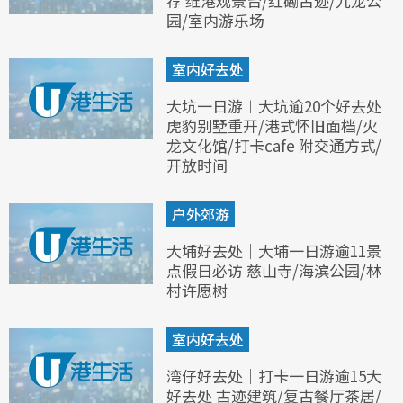
荐 维港观景台/红磡古迹/九龙公
园/室内游乐场
室内好去处
大坑一日游︱大坑逾20个好去处
虎豹别墅重开/港式怀旧面档/火
龙文化馆/打卡cafe 附交通方式/
开放时间
户外郊游
大埔好去处｜大埔一日游逾11景
点假日必访 慈山寺/海滨公园/林
村许愿树
室内好去处
湾仔好去处｜打卡一日游逾15大
好去处 古迹建筑/复古餐厅茶居/