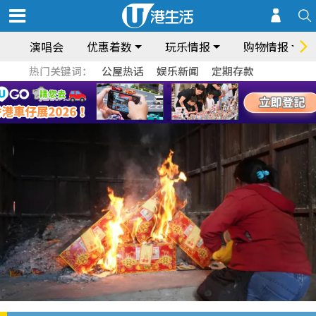
演唱会
优惠着数
玩乐情报
购物情报
热门关键词：
公屋热话
娱乐新闻
定期存款