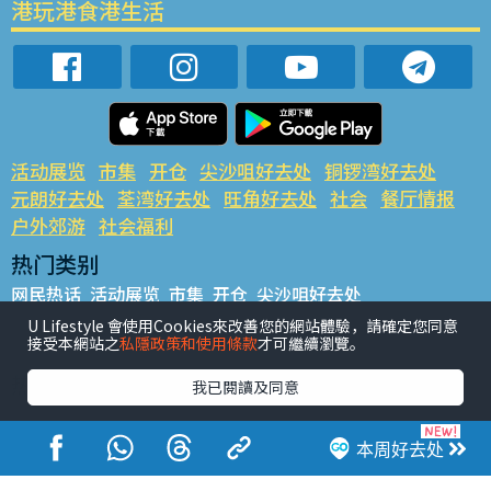
港玩港食港生活
活动展览
市集
开仓
尖沙咀好去处
铜锣湾好去处
元朗好去处
荃湾好去处
旺角好去处
社会
餐厅情报
户外郊游
社会福利
热门类别
网民热话
活动展览
市集
开仓
尖沙咀好去处
铜锣湾好去处
元朗好去处
荃湾好去处
旺角好去处
社会
U Lifestyle 會使用Cookies來改善您的網站體驗，請確定您同意
接受本網站之
私隱政策和使用條款
才可繼續瀏覽。
餐厅情报
户外郊游
热门标签
我已閱讀及同意
#UGO揾好去处
#人气活动推介
#美食社群热话
#亲子玩乐好去处
#ULifestyle应用程式
#限时抢
本周好去处
#UJetso礼物放送
#ULifestyle商户中心
#著数
#网络热话