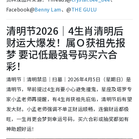
Facebook@
Benny Lam
、@
THE GULU
清明节2026｜4生肖清明后
财运大爆发！属Ｏ获祖先报
梦 要记低最强号码买六合
彩！
清明节｜清明禁忌｜扫墓｜2026年4月5日（星期日）是
清明节，早前提过4生肖要小心避免撞鬼，星座及塔罗专
家小孟老师再提醒，有4生肖获祖先庇佑，清明节后有望
发大财。小孟老师强调不单正财运顺畅，连偏财运都极
旺，一生肖更会梦到幸运号码，买六合彩或抽奖都如有
神助超好运！