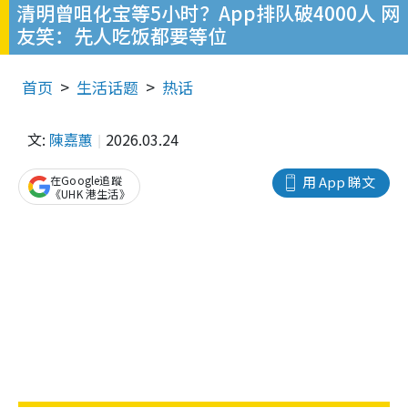
清明曾咀化宝等5小时？App排队破4000人 网
友笑：先人吃饭都要等位
首页
生活话题
热话
文:
陳嘉蕙
2026.03.24
在Google追蹤
用 App 睇文
《UHK 港生活》