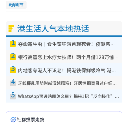
清明节
港生活人气本地热话
1
夺命寄生虫｜食生菜狂泻首现死者！疫潮恶化录1.8万宗病例 揭洗菜3大谬误
2
银行高管恋上水疗女技师！两个月借128万惊觉“沉船”沉落火海 揭背后疑似邪教操控卖淫
3
内地客夸港人不识老！揭港铁保鲜级冷气 港人求放过：别投诉
4
牙线棒乱用随时越清越糟糕！牙医惊揭盲目过户细菌恐致蛀牙：这种才是日常真保养
5
WhatsApp预设贴图怎么删？揭秘1招“反向操作”还原简洁界面 附3步实测教程