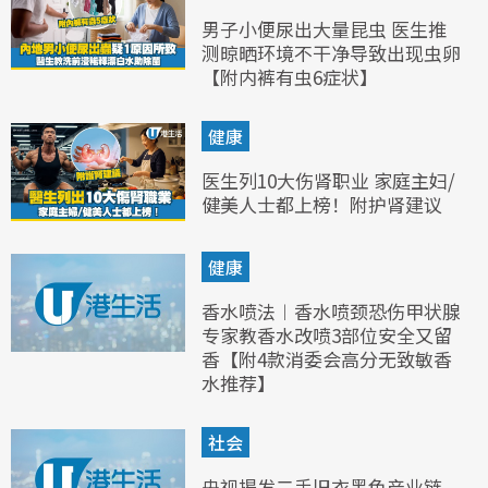
男子小便尿出大量昆虫 医生推
测晾晒环境不干净导致出现虫卵
【附内裤有虫6症状】
健康
医生列10大伤肾职业 家庭主妇/
健美人士都上榜！附护肾建议
健康
香水喷法︱香水喷颈恐伤甲状腺
专家教香水改喷3部位安全又留
香【附4款消委会高分无致敏香
水推荐】
社会
央视揭发二手旧衣黑色产业链