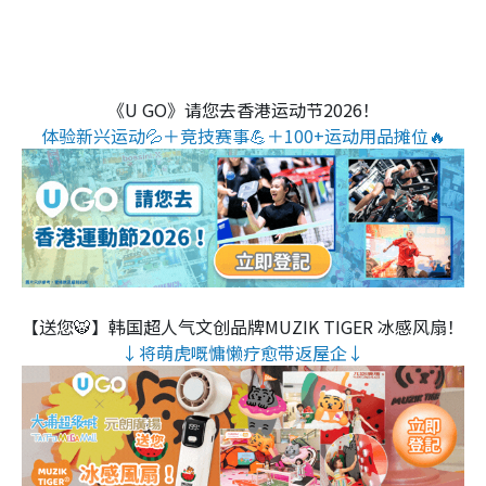
《U GO》请您去香港运动节2026！
体验新兴运动💦＋竞技赛事💪＋100+运动用品摊位🔥
【送您🐯】韩国超人气文创品牌MUZIK TIGER 冰感风扇！
↓将萌虎嘅慵懒疗愈带返屋企↓