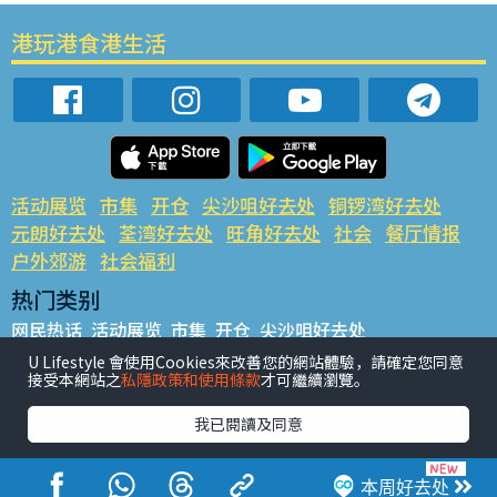
港玩港食港生活
活动展览
市集
开仓
尖沙咀好去处
铜锣湾好去处
元朗好去处
荃湾好去处
旺角好去处
社会
餐厅情报
户外郊游
社会福利
热门类别
网民热话
活动展览
市集
开仓
尖沙咀好去处
铜锣湾好去处
元朗好去处
荃湾好去处
旺角好去处
社会
U Lifestyle 會使用Cookies來改善您的網站體驗，請確定您同意
接受本網站之
私隱政策和使用條款
才可繼續瀏覽。
餐厅情报
户外郊游
热门标签
我已閱讀及同意
#UGO揾好去处
#人气活动推介
#美食社群热话
#亲子玩乐好去处
#ULifestyle应用程式
#限时抢
本周好去处