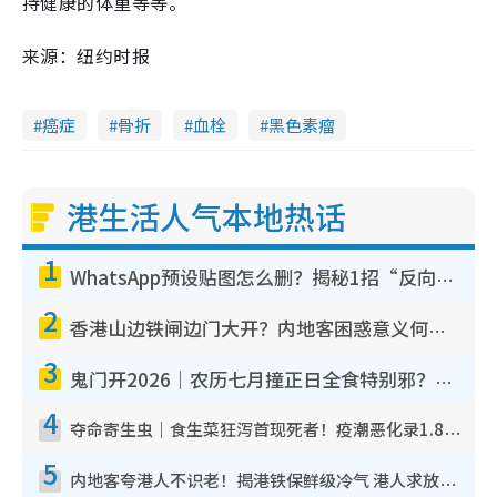
持健康的体重等等。
来源：纽约时报
癌症
骨折
血栓
黑色素瘤
港生活人气本地热话
1
WhatsApp预设贴图怎么删？揭秘1招“反向操作”还原简洁界面 附3步实测教程
2
香港山边铁闸边门大开？内地客困惑意义何在！网友神回复：这种叫法理性防御
3
鬼门开2026｜农历七月撞正日全食特别邪？专家警告切忌做一事！揭4大禁忌+2招保平安
4
夺命寄生虫｜食生菜狂泻首现死者！疫潮恶化录1.8万宗病例 揭洗菜3大谬误
5
内地客夸港人不识老！揭港铁保鲜级冷气 港人求放过：别投诉