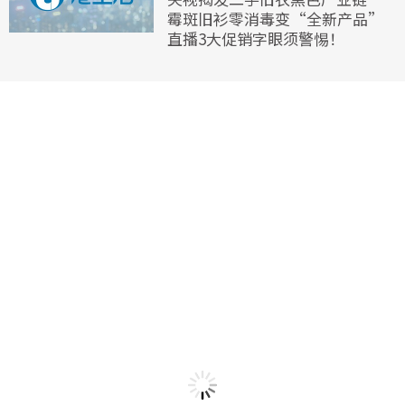
霉斑旧衫零消毒变“全新产品”
直播3大促销字眼须警惕！