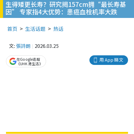
生得矮更长寿？研究揭157cm拥“最长寿基
因” 专家指4大优势：患癌血栓机率大跌
首页
生活话题
热话
文:
張詩朗
2026.03.25
在Google追蹤
用 App 睇文
《UHK 港生活》