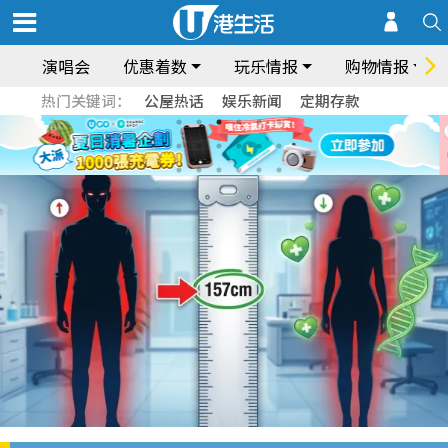
演唱会
优惠着数
玩乐情报
购物情报
热门关键词：
公屋热话
娱乐新闻
定期存款