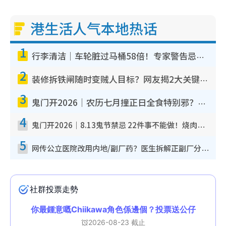
港生活人气本地热话
1
行李清洁｜车轮脏过马桶58倍！专家警告忌用酒精擦 教1招免脏手除菌
2
装修拆铁闸随时变贼人目标？网友揭2大关键用途：装新款等于白装？附新旧铁闸分别
3
鬼门开2026｜农历七月撞正日全食特别邪？专家警告切忌做一事！揭4大禁忌+2招保平安
4
鬼门开2026｜8.13鬼节禁忌 22件事不能做！烧肉、刺身要少食？半夜勿吹口哨/打给个电话
5
网传公立医院改用内地/副厂药？医生拆解正副厂分别，揭4类人换药随时出事