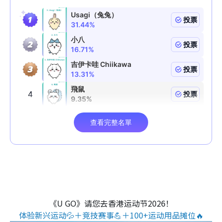
《U GO》请您去香港运动节2026！
体验新兴运动💦＋竞技赛事💪＋100+运动用品摊位🔥