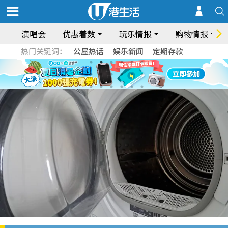
演唱会
优惠着数
玩乐情报
购物情报
热门关键词：
公屋热话
娱乐新闻
定期存款