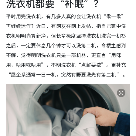
洗衣机都要“补眠”？
平时用完洗衣机，有几多人真的会让洗衣机“歇一歇”
再继续运作？近日，有网友在网上发帖，指自己家中洗
衣机明明尚算新净，但长辈极度坚持洗衣机洗完一机衫
之后，一定要休息几个钟才可以洗第二机，令楼主感到
不解，觉得明明洗衣机只是一部机器，更直言“用咪
用，唔用咪唔用”，不明洗衣机“点解要歇”。更补充
“屋企系通常一日一机，突然有野要洗先有第二机 ”。