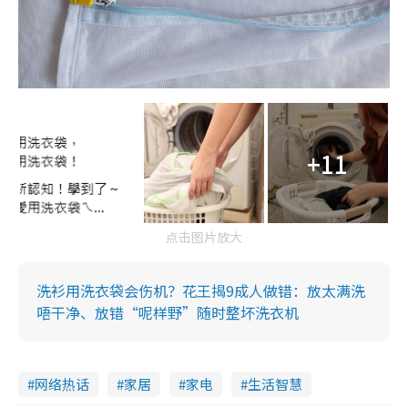
+11
点击图片放大
洗衫用洗衣袋会伤机？花王揭9成人做错：放太满洗
唔干净、放错“呢样野”随时整坏洗衣机
网络热话
家居
家电
生活智慧