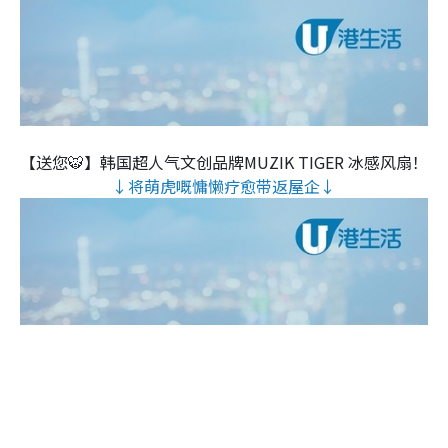
【送您🐯】韩国超人气文创品牌MUZIK TIGER 冰感风扇！
↓将萌虎嘅慵懒疗愈带返屋企↓