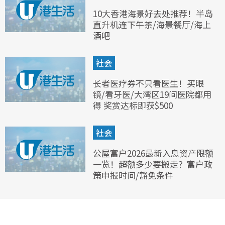
10大香港海景好去处推荐！半岛
直升机连下午茶/海景餐厅/海上
酒吧
社会
长者医疗券不只看医生！买眼
镜/看牙医/大湾区19间医院都用
得 奖赏达标即获$500
社会
公屋富户2026最新入息资产限额
一览！超额多少要搬走？富户政
策申报时间/豁免条件