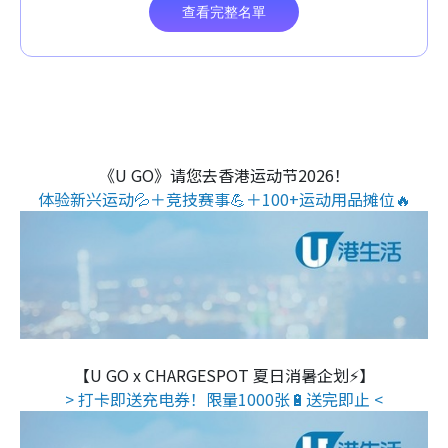
《U GO》请您去香港运动节2026！
体验新兴运动💦＋竞技赛事💪＋100+运动用品摊位🔥
【U GO x CHARGESPOT 夏日消暑企划⚡】
> 打卡即送充电券！限量1000张🔋送完即止 <