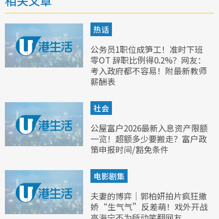
相关文章
热话
公务员1职位成笋工！准时下班
零OT 辞职比例得0.2%？网友：
考入政府都不容易！附最新教师
薪酬表
社会
公屋富户2026最新入息资产限额
一览！超额多少要搬走？富户政
策申报时间/豁免条件
电影剧集
夫妻的博弈｜郭柏妍拍片疯狂撒
娇“生气气”反差萌！戏外开战
高海宁不为所动笑翻网友