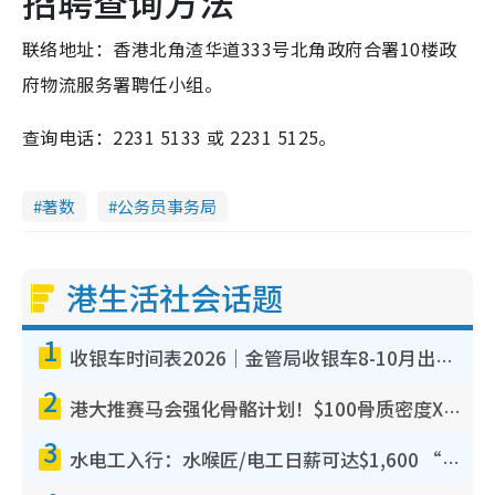
招聘查询方法
联络地址：香港北角渣华道333号北角政府合署10楼政
府物流服务署聘任小组。
查询电话：2231 5133 或 2231 5125。
著数
公务员事务局
港生活社会话题
1
收银车时间表2026｜金管局收银车8-10月出没地点+时间！无需手续费！硬币免费转现钞或增值至八达通
2
港大推赛马会强化骨骼计划！$100骨质密度X光检查 完成免费运动训练送超市礼券！附参加资格
3
水电工入行：水喉匠/电工日薪可达$1,600 “铁饭碗”职业难被AI取代！附薪酬参考+入行考牌路径