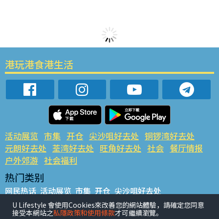
港玩港食港生活
活动展览
市集
开仓
尖沙咀好去处
铜锣湾好去处
元朗好去处
荃湾好去处
旺角好去处
社会
餐厅情报
户外郊游
社会福利
热门类别
网民热话
活动展览
市集
开仓
尖沙咀好去处
铜锣湾好去处
元朗好去处
荃湾好去处
旺角好去处
社会
U Lifestyle 會使用Cookies來改善您的網站體驗，請確定您同意
接受本網站之
私隱政策和使用條款
才可繼續瀏覽。
餐厅情报
户外郊游