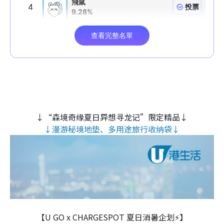
↓“森境奇缘夏日异想寻龙记”限定精品↓
↓漫游秘境地垫、多用途旅行收纳袋↓
【U GO x CHARGESPOT 夏日消暑企划⚡】