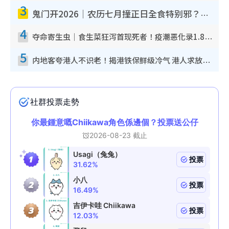
3
鬼门开2026｜农历七月撞正日全食特别邪？专家警告切忌做一事！揭4大禁忌+2招保平安
4
夺命寄生虫｜食生菜狂泻首现死者！疫潮恶化录1.8万宗病例 揭洗菜3大谬误
5
内地客夸港人不识老！揭港铁保鲜级冷气 港人求放过：别投诉