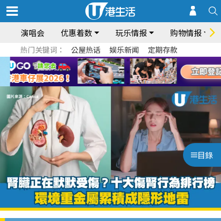
演唱会
优惠着数
玩乐情报
购物情报
热门关键词：
公屋热话
娱乐新闻
定期存款
目錄