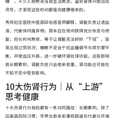
睡”，不少人把熬夜当成生活常态，直到身体开始出现
讯号，才发现这些时间都是向健康借来的。
秀传纪念医院中医部邱伯恩医师解释，肾脏负责过滤血
液、代谢体内废弃物，原本应在夜间获得充分休息与修
复；但长时间熬夜，等于让肾脏无法好好“下班”，容
易出现过劳状况；睡眠不足会干扰血糖调节与荷尔蒙平
衡，并使血压升高，进一步破坏肾丝球功能。这些影响
若长期累积，肾脏负担只会愈来愈重，肾功能也可能在
不知不觉中受到影响。
10大伤肾行为｜从“上游”
思考健康
十大伤肾行为背后都有一条共同路径：长期累积。除了
远离高风险习惯，学界也愈来愈重视肠道在代谢与环境