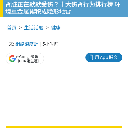
肾脏正在默默受伤？十大伤肾行为排行榜 环
境重金属累积成隐形地雷
首页
生活话题
健康
文:
網絡溫度計
5小时前
在Google追蹤
用 App 睇文
《UHK 港生活》