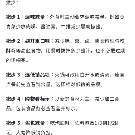
撇步：
撇步 1｜调味减量：
外食时主动要求调味减量，例如烫
青菜少放肉燥、酱油膏，牛排减少黑胡椒酱。
撇步 2｜避开重口味：
减少腌、熏、卤、渍类料理与咸
酥鸡等高盐食物，用餐时拨掉多余酱汁，也不必把过咸
的汤喝完。
撇步 3｜选低钠品项：
火锅可改用白开水或清汤，速食
点餐前先查看钠含量，选择相对低钠的品项。
撇步 4｜购物看标示：
以新鲜食材为主，减少加工食
品，包装食品务必查看营养标示。
撇步 5｜酱包减量：
吃泡面时，佐料包放1/3到1/2即
可，大幅降低钠负担。