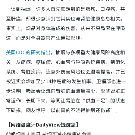
一谈到抽烟，许多人首先联想到的是肺癌、口腔癌，甚
至肝癌，却很少意识到它其实也与肾脏健康息息相关。
事实上，烟品对身体造成的伤害，从来不只局限在呼吸
道，而是对全身器官产生连锁影响。
美国CDC的研究指出
，抽烟与多项重大健康风险高度相
关，从癌症、糖尿病、心血管与呼吸系统疾病，到消化
系统、肾脏疾病，连意外伤害风险也会跟着提高，并已
被证实会增加至少14种癌症的发生机率。卫福部也进一
步说明，吸烟会让流向肾脏的血液量减少，影响肾脏正
常运作；长期下来，等同让肾脏在“供血不足”的状态
下硬撑，网友惊呼“以前真的不晓得抽烟还伤肾”。
【网络温度计DailyView提醒您】
◎吸烟害人害己 戒烟可减少健康的危害