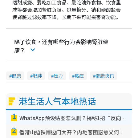
嗜甜成瘾、爱吃加工食品、爱吃油炸食物、饮食重
咸等都会增加肾脏负担。过量糖分、钠和磷酸盐会
使肾脏过滤效率下降，长期下来可能损害肾功能。
除了饮食，还有哪些行为会影响肾脏健
康？
健康
肥胖
压力
癌症
健康快讯
港生活人气本地热话
1
WhatsApp预设贴图怎么删？揭秘1招“反向操作”还原简洁界面 附3步实测教程
2
香港山边铁闸边门大开？内地客困惑意义何在！网友神回复：这种叫法理性防御