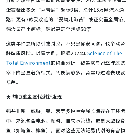
蛋被验出农药“芬普尼”超标3倍，总计15万颗流入通
路；更有7款受欢迎的“婴幼儿海苔”被证实重金属铅、
镉含量严重超标，镉最高甚至超标50倍。
这类事件之所以引发讨论，不只是食安问题，也牵动肾
脏健康风险。以镉为例，根据2024年
Science of The
Total Environment
的统合分析，镉暴露与肾丝球过滤
率下降呈显著负相关，代表镉愈多，肾丝球过滤表现就
愈差。
★ 辅助重金属代谢新发现
镉并非唯一威胁，铅、汞等多种重金属长期存在于环境
中，来源包含电池、颜料、自来水管线，或是大型掠食
鱼（如鲔鱼、旗鱼）。面对这些无法轻易代谢的有害物