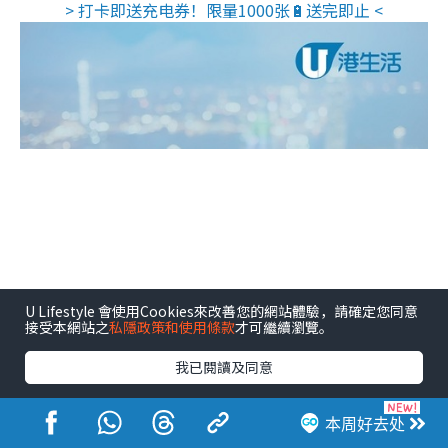
> 打卡即送充电券！限量1000张🔋送完即止 <
U Lifestyle 會使用Cookies來改善您的網站體驗，請確定您同意
接受本網站之
私隱政策和使用條款
才可繼續瀏覽。
我已閱讀及同意
本周好去处