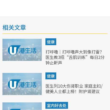
相关文章
健康
打呼噜｜打呼噜声大到像打雷？
医生教3招“舌肌训练”每日2分
钟止鼾声
健康
医生列10大伤肾职业 家庭主妇/
健美人士都上榜！附护肾建议
室内好去处