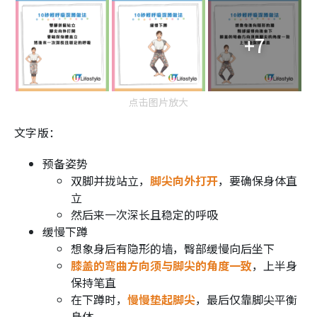
+7
点击图片放大
文字版：
预备姿势
双脚并拢站立，
脚尖向外打开
，要确保身体直
立
然后来一次深长且稳定的呼吸
缓慢下蹲
想象身后有隐形的墙，臀部缓慢向后坐下
膝盖的弯曲方向须与脚尖的角度一致
，上半身
保持笔直
在下蹲时，
慢慢垫起脚尖
，最后仅靠脚尖平衡
身体