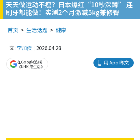
天天做运动不瘦？日本爆红“10秒深蹲” 连
刷牙都能做！实测2个月激减5kg兼修臀
首页
生活话题
健康
文:
李加傑
2026.04.28
在Google追蹤
用 App 睇文
《UHK 港生活》