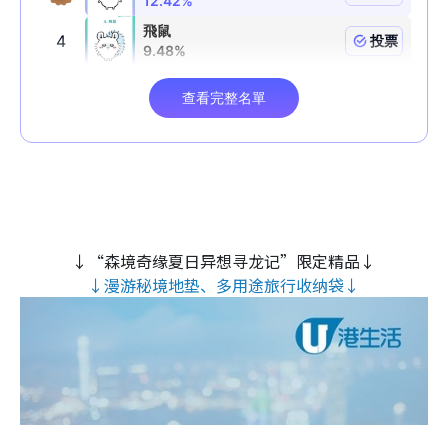
↓“森境奇缘夏日异想寻龙记”限定精品↓
↓漫游秘境地垫、多用途旅行收纳袋↓