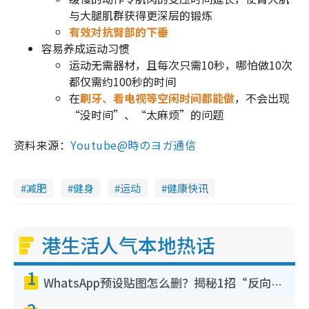
与大腿肌群获得更深层的锻炼
有效对抗臀部的下垂
容易养成运动习惯
运动无需器材，且每次只需10秒，哪怕做10次
都仅需约100秒的时间
在
刷牙、看电视等空闲时间都能做
，不会出现
“没时间”、“太麻烦”的问题
资料来源：
Youtube@時のヨガ通信
减肥
健身
运动
健康快讯
港生活人气本地热话
1
WhatsApp预设贴图怎么删？揭秘1招“反向操作”还原简洁界面 附3步实测教程