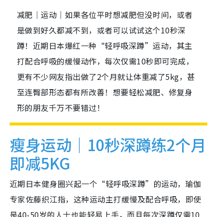
减肥｜运动｜如果各位平时想减肥但没时间，或者
是做到好久都减不到，或者可以试试这个10秒深
蹲！近期日本爆红一种“轻呼吸深蹲”运动，其主
打配合呼吸的缓慢动作，每次仅需10秒即可完成，
更有不少网友指出做了2个月就让体重减了5kg，甚
至连臀部形态都有所改善！想要轻松减肥、修复身
形的朋友千万不要错过！
瘦身运动｜10秒深蹲练2个月
即减5KG
近期日本健身圈兴起一个“轻呼吸深蹲”的运动，瑜伽
专家佐藤织江指，这种运动主打缓慢及配合呼吸，即使
是40-50岁的人士也能轻易上手，而且每次深蹲仅需10