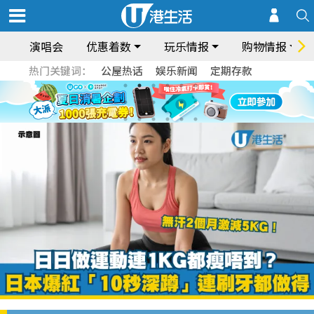
演唱会
优惠着数
玩乐情报
购物情报
热门关键词：
公屋热话
娱乐新闻
定期存款