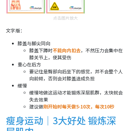
点击图片放大
文字版：
膝盖与脚尖同向
膝盖下蹲时
不能向内扣去
，不然压力会集中在
膝关节上，使其受伤
重心在后方
要记住是臀部向后坐下的感觉，并不会整个人
向前倾，否则会对膝盖造成负担
缓慢
缓慢地做这运动才能锻炼深层肌群，太快就会
失去效果
建议做
刚开始时每天做5-10次，每次10秒
瘦身运动｜3大好处 锻炼深