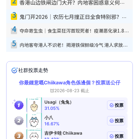
2
香港山边铁闸边门大开？内地客困惑意义何在！网友神回复：这种叫法理性防御
3
鬼门开2026｜农历七月撞正日全食特别邪？专家警告切忌做一事！揭4大禁忌+2招保平安
4
夺命寄生虫｜食生菜狂泻首现死者！疫潮恶化录1.8万宗病例 揭洗菜3大谬误
5
内地客夸港人不识老！揭港铁保鲜级冷气 港人求放过：别投诉