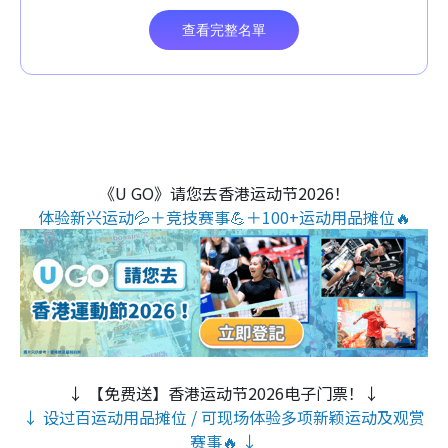
《U GO》请您去香港运动节2026！
体验新兴运动💦＋竞技赛事💪＋100+运动用品摊位🔥
↓ 【免费送】香港运动节2026电子门票！↓
↓ 设过百运动用品摊位 / 可现场体验多项新颖运动及观赏
赛事🔥 ↓