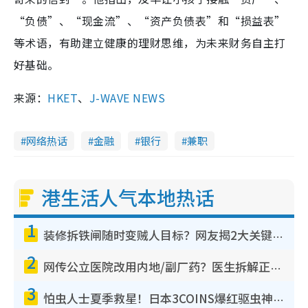
“负债”、“现金流”、“资产负债表”和“损益表”
等术语，有助建立健康的理财思维，为未来财务自主打
好基础。
来源：
HKET
、
J-WAVE NEWS
网络热话
金融
银行
兼职
港生活人气本地热话
1
装修拆铁闸随时变贼人目标？网友揭2大关键用途：装新款等于白装？附新旧铁闸分别
2
网传公立医院改用内地/副厂药？医生拆解正副厂分别，揭4类人换药随时出事
3
怕虫人士夏季救星！日本3COINS爆红驱虫神器$45起 1招“全程免触碰”轻松搞定小强