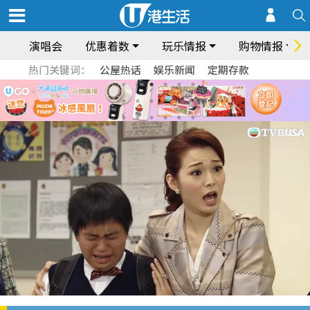
演唱会
优惠着数
玩乐情报
购物情报
热门关键词：
公屋热话
娱乐新闻
定期存款