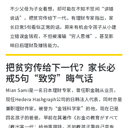
不少父母为子女着想，却可能在不知不觉间“讲错
说话”，把贫穷传给下一代。有理财专家指出，家
长日常5句看似正常的话，原来有机会令孩子从小建
立错误金钱观，不但被灌输“穷人思维”，甚至影
响日后理财及赚钱能力。
把贫穷传给下一代？家长必
戒5句“致穷”晦气话
Mian Sami是一名日本理财专家，曾任职金融从业员，
现任Hedera Hashgraph公司的日韩法人代表，同时亦是
兼职理财作家。被誉为“金钱科学家”的他，现在已是
四名孩子的爸爸，早前在其著作《お金の教育がすべて
（教出富一代：给他零用钱，不如教孩子靠自己变有