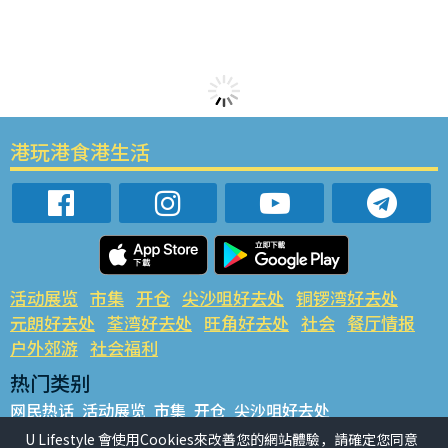
港玩港食港生活
活动展览
市集
开仓
尖沙咀好去处
铜锣湾好去处
元朗好去处
荃湾好去处
旺角好去处
社会
餐厅情报
户外郊游
社会福利
热门类别
网民热话
活动展览
市集
开仓
尖沙咀好去处
铜锣湾好去处
元朗好去处
荃湾好去处
旺角好去处
社会
U Lifestyle 會使用Cookies來改善您的網站體驗，請確定您同意