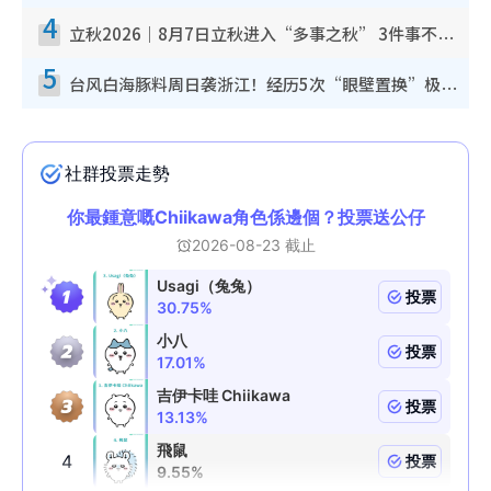
4
立秋2026｜8月7日立秋进入“多事之秋” 3件事不可做！专家教6招开运 清杂物／钱包纳气接好运
5
台风白海豚料周日袭浙江！经历5次“眼壁置换”极罕见 成登陆内地最长途台风