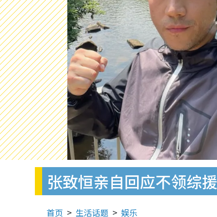
张致恒亲自回应不领综援
首页
生活话题
娱乐