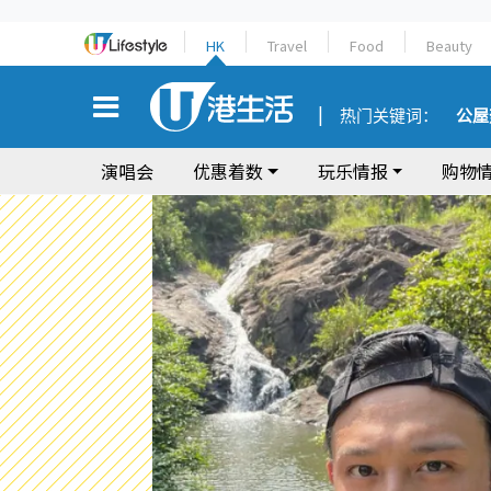
HK
Travel
Food
Beauty
热门关键词：
公屋
演唱会
优惠着数
玩乐情报
购物