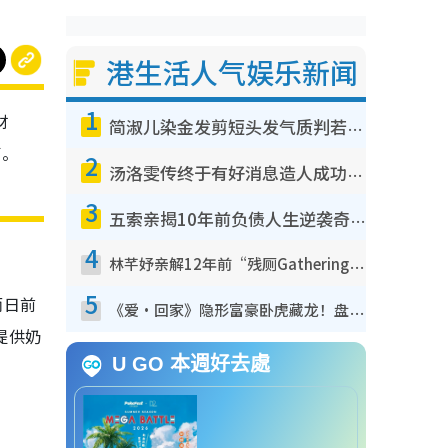
港生活人气娱乐新闻
1
财
简淑儿染金发剪短头发气质判若两人！吓坏老公麦大力都认不出：“你做什么？”
声。
2
汤洛雯传终于有好消息造人成功！两大细节曝孕味极浓引猜测：大肚婆先会咁！
3
五索亲揭10年前负债人生逆袭奇迹！全靠去一地方转运后即遇上马先生
4
林芊妤亲解12年前“残厕Gathering”真相！高层解约一句话重创尊严，至今拒返TVB
5
而日前
《爱·回家》隐形富豪卧虎藏龙！盘点12位财气逼人的有钱艺人：这位美女3亿身家不愁做
提供奶
U GO 本週好去處