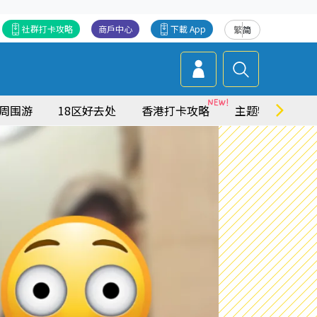
社群打卡攻略
商戶中心
下載 App
繁
简
周围游
18区好去处
香港打卡攻略
主题特集