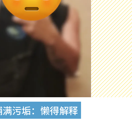
铺满污垢：懒得解释