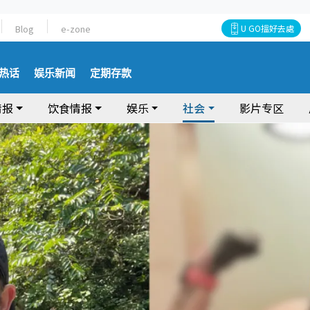
Blog
e-zone
U GO搵好去處
热话
娱乐新闻
定期存款
情报
饮食情报
娱乐
社会
影片专区