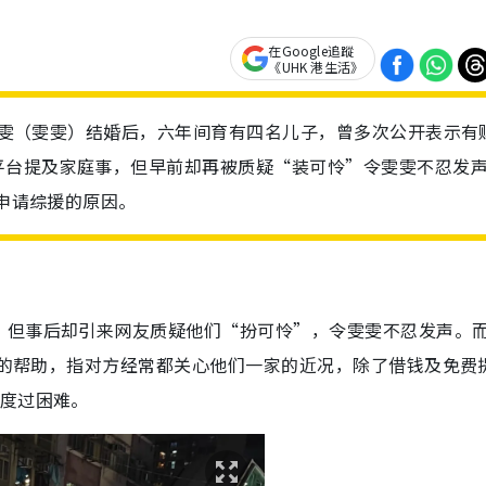
在Google追蹤
《UHK 港生活》
区燕雯（雯雯）结婚后，六年间育有四名儿子，曾多次公开表示有
平台提及家庭事，但早前却再被质疑“装可怜”令雯雯不忍发
不申请综援的原因。
，但事后却引来网友质疑他们“扮可怜”，令雯雯不忍发声。
以来的帮助，指对方经常都关心他们一家的近况，除了借钱及免费
们度过困难。