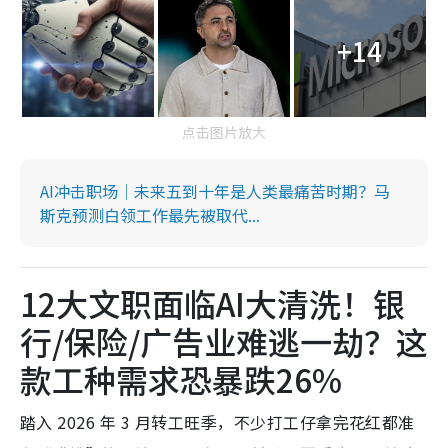
+14
点击图片放大
AI冲击职场｜未来五到十年是人类最痛苦时期？马
斯克预测白领工作最先被取代...
12大文职面临AI大清洗！银
行/保险/广告业难逃一劫？这
款工种需求恐暴跌26%
踏入 2026 年 3 月转工旺季，不少打工仔拿完花红都准