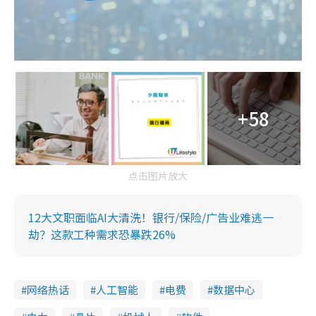
+58
点击图片放大
12大文职面临AI大清洗！银行/保险/广告业难逃一
劫？这款工种需求恐暴跌26%
网络热话
人工智能
电费
数据中心