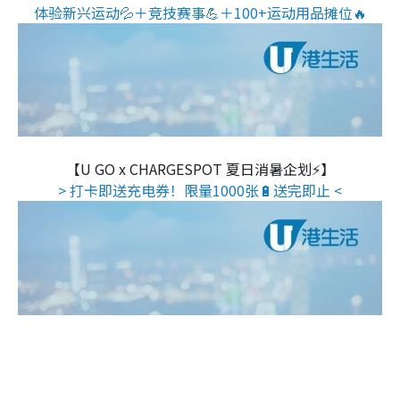
体验新兴运动💦＋竞技赛事💪＋100+运动用品摊位🔥
【U GO x CHARGESPOT 夏日消暑企划⚡】
> 打卡即送充电券！限量1000张🔋送完即止 <