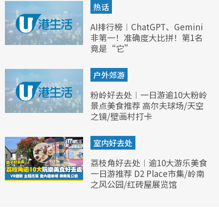
热话
AI排行榜︱ChatGPT、Gemini
非第一！准确度大比拼！第1名
竟是“它”
户外郊游
粉岭好去处︱一日游逾10大粉岭
景点美食推荐 高尔夫球场/天空
之镜/壁画村打卡
室内好去处
荔枝角好去处︱逾10大游乐美食
一日游推荐 D2 Place市集/岭南
之风公园/红砖屋展览馆