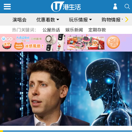
演唱会
优惠着数
玩乐情报
购物情报
热门关键词：
公屋热话
娱乐新闻
定期存款