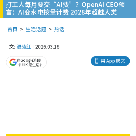
打工人每月要交“AI费”？OpenAI CEO预
言：AI变水电按量计费 2028年超越人类
首页
生活话题
热话
文:
溫藹紅
2026.03.18
在Google追蹤
用 App 睇文
《UHK 港生活》