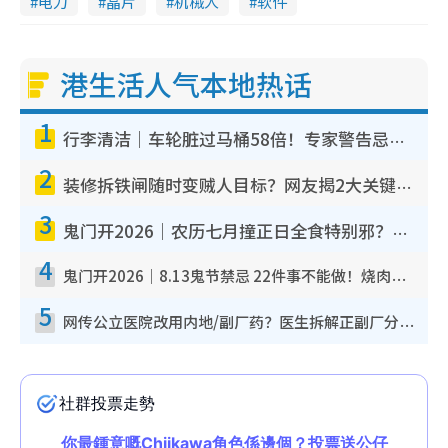
电力
晶片
机械人
软件
港生活人气本地热话
1
行李清洁｜车轮脏过马桶58倍！专家警告忌用酒精擦 教1招免脏手除菌
2
装修拆铁闸随时变贼人目标？网友揭2大关键用途：装新款等于白装？附新旧铁闸分别
3
鬼门开2026｜农历七月撞正日全食特别邪？专家警告切忌做一事！揭4大禁忌+2招保平安
4
鬼门开2026｜8.13鬼节禁忌 22件事不能做！烧肉、刺身要少食？半夜勿吹口哨/打给个电话
5
网传公立医院改用内地/副厂药？医生拆解正副厂分别，揭4类人换药随时出事