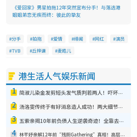
《爱回家》男星拍拖12年突然宣布分手！与落选港
姐姐弟恋无疾而终：彼此的挚友
分手
拍拖
爱情
绯闻
网红
演员
TVB
丘梓谦
麦皓儿
港生活人气娱乐新闻
1
简淑儿染金发剪短头发气质判若两人！吓坏老公麦大力都认不出：“你做什么？”
2
汤洛雯传终于有好消息造人成功！两大细节曝孕味极浓引猜测：大肚婆先会咁！
3
五索亲揭10年前负债人生逆袭奇迹！全靠去一地方转运后即遇上马先生
4
林芊妤亲解12年前“残厕Gathering”真相！高层解约一句话重创尊严，至今拒返TVB