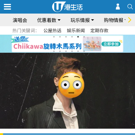
演唱会
优惠着数
玩乐情报
购物情报
热门关键词：
公屋热话
娱乐新闻
定期存款