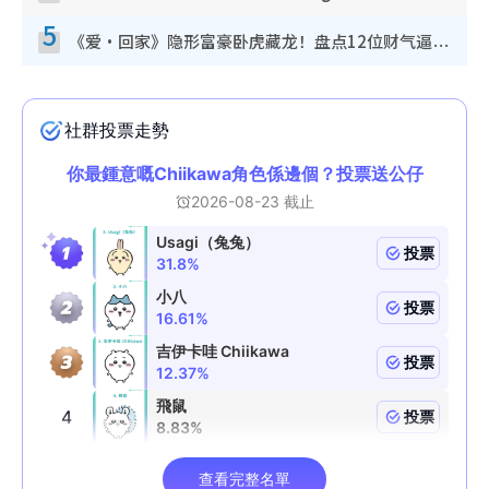
5
《爱·回家》隐形富豪卧虎藏龙！盘点12位财气逼人的有钱艺人：这位美女3亿身家不愁做