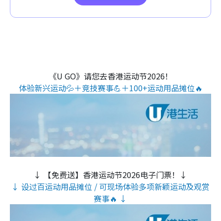
《U GO》请您去香港运动节2026！
体验新兴运动💦＋竞技赛事💪＋100+运动用品摊位🔥
↓ 【免费送】香港运动节2026电子门票！↓
↓ 设过百运动用品摊位 / 可现场体验多项新颖运动及观赏
赛事🔥 ↓