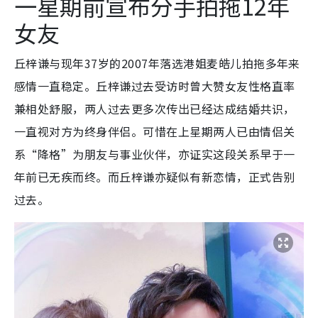
一星期前宣布分手拍拖12年
女友
丘梓谦与现年37岁的2007年落选港姐麦皓儿拍拖多年来
感情一直稳定。丘梓谦过去受访时曾大赞女友性格直率
兼相处舒服，两人过去更多次传出已经达成结婚共识，
一直视对方为终身伴侣。可惜在上星期两人已由情侣关
系“降格”为朋友与事业伙伴，亦证实这段关系早于一
年前已无疾而终。而丘梓谦亦疑似有新恋情，正式告别
过去。