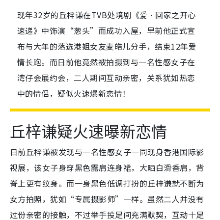
现年32岁的丘梓谦在TVB处境剧《爱·回家之开心
速递》中饰演“葱头”而成功入屋，早前他正式宣
布与大年的落选港姐女友麦皓儿分手，结束12年爱
情长跑。而日前他竟然被拍摄到与一名性感女子在
湾仔会展约会，二人期间互动亲密，关系犹如热恋
中的情侣，疑似火速爆新恋情！
丘梓谦疑火速曝新恋情
日前丘梓谦被发现与一名性感女子一同现身香港国际影
视展，该女子身穿黑色露肩连身裙，大晒白滑香肩，背
脊上更有纹身。而一身黑色低调打扮的丘梓谦就不断为
女方拍照，犹如“专属摄影师”一样。虽然二人并没有
过份亲密的接触，不过举手投足间充满默契，互动十足