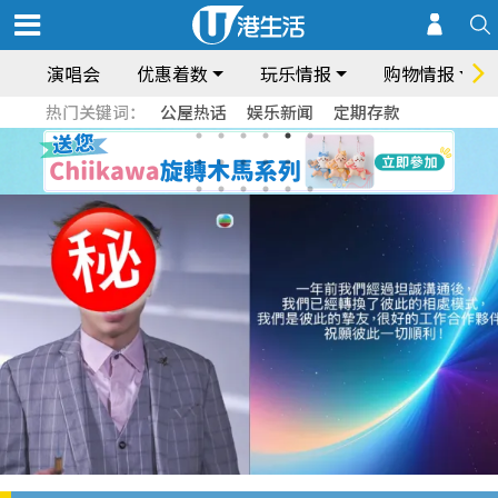
演唱会
优惠着数
玩乐情报
购物情报
热门关键词：
公屋热话
娱乐新闻
定期存款