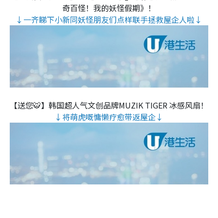
奇百怪！我的妖怪假期》！
↓一齐睇下小新同妖怪朋友们点样联手拯救屋企人啦↓
【送您🐯】韩国超人气文创品牌MUZIK TIGER 冰感风扇！
↓将萌虎嘅慵懒疗愈带返屋企↓