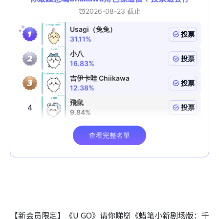
【新会员限定】《U GO》请你睇👹《蜡笔小新剧场版：千