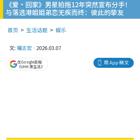
《爱·回家》男星拍拖12年突然宣布分手！
与落选港姐姐弟恋无疾而终：彼此的挚友
首页
生活话题
娱乐
文:
羅志宏
2026.03.07
在Google追蹤
用 App 睇文
《UHK 港生活》