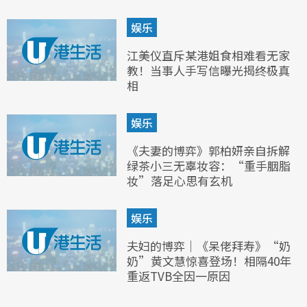
娱乐
江美仪直斥某港姐食相难看无家
教！当事人手写信曝光揭终极真
相
娱乐
《夫妻的博弈》郭柏妍亲自拆解
绿茶小三无辜妆容：“重手胭脂
妆”落足心思有玄机
娱乐
夫妇的博弈｜《呆佬拜寿》“奶
奶”黄文慧惊喜登场！相隔40年
重返TVB全因一原因