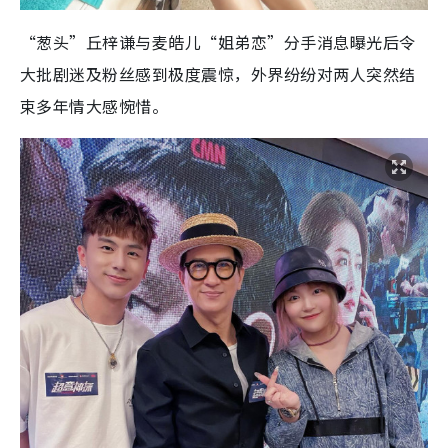
“葱头”丘梓谦与麦皓儿“姐弟恋”分手消息曝光后令
大批剧迷及粉丝感到极度震惊，外界纷纷对两人突然结
束多年情大感惋惜。