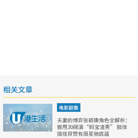
相关文章
电影剧集
夫妻的博弈张颖康角色全解析：
狠甩30磅演“妈宝渣男” 肢体
搞怪获赞有周星驰底蕴