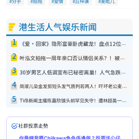
分手
拍拖
爱情
丘梓谦
麦皓儿
港生活人气娱乐新闻
1
《爱·回家》隐形富豪卧虎藏龙！盘点12位财气逼人的有钱艺人：这位美女3亿身家不愁做
2
叶泓文拍拖一周年亲口否认情侣关系？！被质疑感情造假竟称GM“普通同事”
3
30岁男艺人低调宣布已秘密离巢！人气急跌变失踪人口：“这几年过得并不容易”
4
简淑儿染金发剪短头发气质判若两人！吓坏老公麦大力都认不出：“你做什么？”
5
TVB新闻主播陈嘉欣镜头前罕见失守！遭林超英一句话突袭吓坏当场大笑