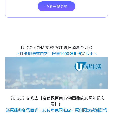
【U GO x CHARGESPOT 夏日消暑企划⚡】
> 打卡即送充电券！限量1000张🔋送完即止 <
《U GO》请您去【名侦探柯南TV动画播放30周年纪念
展】！
还原经典名场面📹＋30位角色同框📸＋原创限定感谢剧场