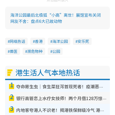
海洋公园最后北极狐“小高”离世！展馆宣布关闭
网友不舍：盘点6大已故动物
网络热话
香港
海洋公园
安乐死
兽医
濒危物种
公园
港生活人气本地热话
1
夺命寄生虫｜食生菜狂泻首现死者！疫潮恶化录1.8万宗病例 揭洗菜3大谬误
2
银行高管恋上水疗女技师！两个月借128万惊觉“沉船”沉落火海 揭背后疑似邪教操控卖淫
3
内地客夸港人不识老！揭港铁保鲜级冷气 港人求放过：别投诉