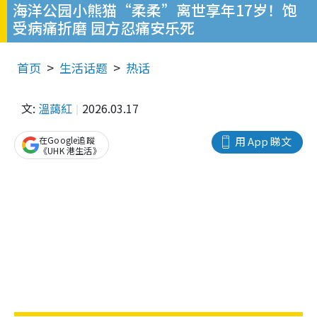
海洋公园小熊猫“柔柔”离世享年17岁！饱
受病痛折磨 园方忍痛安乐死
首页
生活话题
热话
文:
溫藹紅
2026.03.17
在Google追蹤
用 App 睇文
《UHK 港生活》