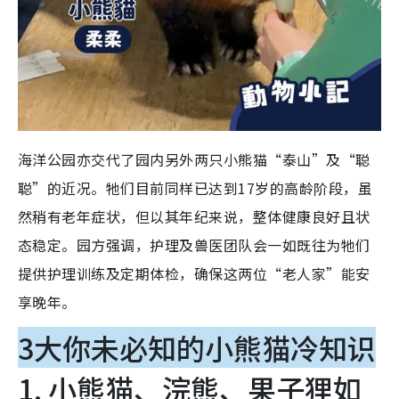
海洋公园亦交代了园内另外两只小熊猫“泰山”及“聪
聪”的近况。牠们目前同样已达到17岁的高龄阶段，虽
然稍有老年症状，但以其年纪来说，整体健康良好且状
态稳定。园方强调，护理及兽医团队会一如既往为牠们
提供护理训练及定期体检，确保这两位“老人家”能安
享晚年。
3大你未必知的小熊猫冷知识
1. 小熊猫、浣熊、果子狸如