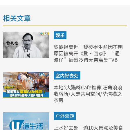
相关文章
娱乐
黎彼得离世｜黎彼得生前因不明
原因被离开《爱·回家》 “通
波仔”后遭冷待无奈离巢TVB
室内好去处
本地5大猫咪Cafe推荐 旺角浪浪
收容所/人宠共用空间/荃湾猫之
茶房
户外郊游
上水好去处︱逾10大景点及美食