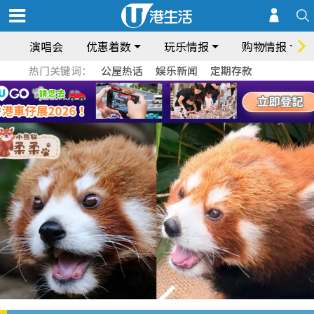
演唱会
优惠着数
玩乐情报
购物情报
热门关键词：
公屋热话
娱乐新闻
定期存款