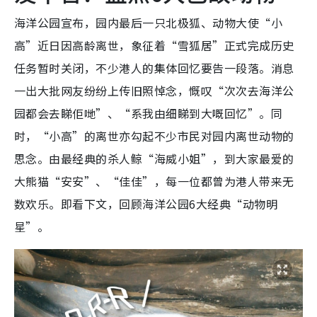
海洋公园宣布，园内最后一只北极狐、动物大使“小
高”近日因高龄离世，象征着“雪狐居”正式完成历史
任务暂时关闭，不少港人的集体回忆要告一段落。消息
一出大批网友纷纷上传旧照悼念，慨叹“次次去海洋公
园都会去睇佢哋”、“系我由细睇到大嘅回忆”。同
时，“小高”的离世亦勾起不少市民对园内离世动物的
思念。由最经典的杀人鲸“海威小姐”，到大家最爱的
大熊猫“安安”、“佳佳”，每一位都曾为港人带来无
数欢乐。即看下文，回顾海洋公园6大经典“动物明
星”。