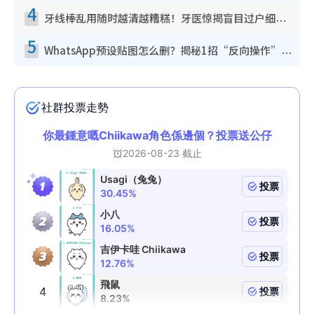
4
牙线棒乱用随时越清越糟糕！牙医惊揭盲目过户细菌恐致蛀牙：这种才是日常真保养
5
WhatsApp预设贴图怎么删？揭秘1招“反向操作”还原简洁界面 附3步实测教程