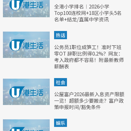
全港小学排名︱2026小学
Top100连校网+18区小学头5名
名单+结龙/直属中学资讯
热话
公务员1职位成笋工！准时下班
零OT 辞职比例得0.2%？网友：
考入政府都不容易！附最新教师
薪酬表
社会
公屋富户2026最新入息资产限额
一览！超额多少要搬走？富户政
策申报时间/豁免条件
娱乐