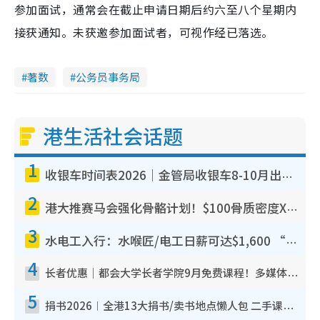
参加面试，通常会在截止申请日期后约六至八个星期内
接获通知。未获邀参加面试者，可视作经已落选。
著数
公务员事务局
港生活社会话题
1
收银车时间表2026｜金管局收银车8-10月出没地点+时间！无需手续费！硬币免费转现钞或增值至八达通
2
港大推赛马会强化骨骼计划！$100骨质密度X光检查 完成免费运动训练送超市礼券！附参加资格
3
水电工入行：水喉匠/电工日薪可达$1,600 “铁饭碗”职业难被AI取代！附薪酬参考+入行考牌路径
4
长者优惠｜都会大学长者学院9月免费课程！多媒体/微电影创作/网络安全 附报名方法教学
5
捐书2026︱全港13大捐书/卖书地点懒人包 二手课本最高$150＋旧书换免费咖啡/戏票