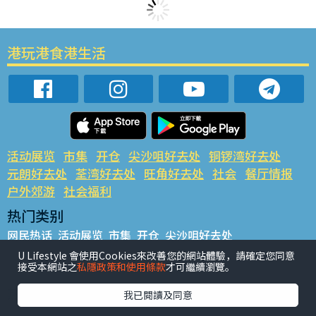
港玩港食港生活
活动展览
市集
开仓
尖沙咀好去处
铜锣湾好去处
元朗好去处
荃湾好去处
旺角好去处
社会
餐厅情报
户外郊游
社会福利
热门类别
网民热话
活动展览
市集
开仓
尖沙咀好去处
铜锣湾好去处
元朗好去处
荃湾好去处
旺角好去处
社会
U Lifestyle 會使用Cookies來改善您的網站體驗，請確定您同意
接受本網站之
私隱政策和使用條款
才可繼續瀏覽。
餐厅情报
户外郊游
热门标签
我已閱讀及同意
#UGO揾好去处
#人气活动推介
#美食社群热话