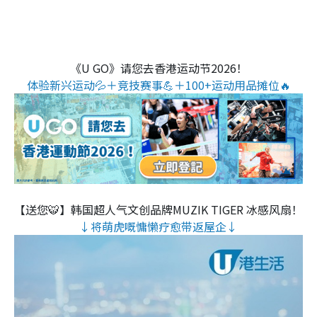
《U GO》请您去香港运动节2026！
体验新兴运动💦＋竞技赛事💪＋100+运动用品摊位🔥
【送您🐯】韩国超人气文创品牌MUZIK TIGER 冰感风扇！
↓将萌虎嘅慵懒疗愈带返屋企↓