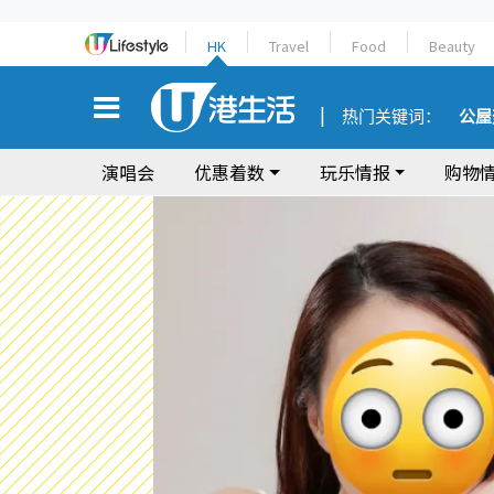
HK
Travel
Food
Beauty
热门关键词：
公屋
演唱会
优惠着数
玩乐情报
购物