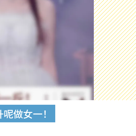
剧升呢做女一！