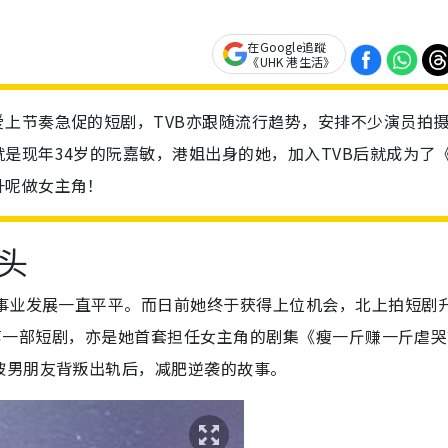
在Google追蹤
《UHK 港生活》
上节奏急促的短剧，TVB亦跟随流行趋势，安排不少演员拍
是现年34岁的阮嘉敏，港姐出身的她，加入TVB后就成为了
升呢做女主角！
头
艺事业发展一直平平。而日前她终于获得上位机会，北上拍短剧
摄的第一部短剧，亦是她首套担任女主角的剧集《瘦一斤赚一斤虐
被男朋友背叛出轨后，减肥逆袭的故事。