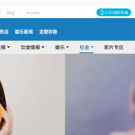
Blog
e-zone
U GO搵好去處
热话
娱乐新闻
定期存款
情报
饮食情报
娱乐
社会
影片专区