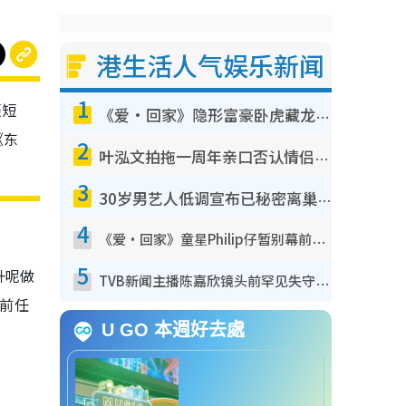
港生活人气娱乐新闻
1
摄短
《爱·回家》隐形富豪卧虎藏龙！盘点12位财气逼人的有钱艺人：这位美女3亿身家不愁做
《东
2
叶泓文拍拖一周年亲口否认情侣关系？！被质疑感情造假竟称GM“普通同事”
3
30岁男艺人低调宣布已秘密离巢！人气急跌变失踪人口：“这几年过得并不容易”
4
《爱·回家》童星Philip仔暂别幕前久违现身！15岁近况暴风成长长高变帅气少年
5
升呢做
TVB新闻主播陈嘉欣镜头前罕见失守！遭林超英一句话突袭吓坏当场大笑
哭前任
U GO 本週好去處