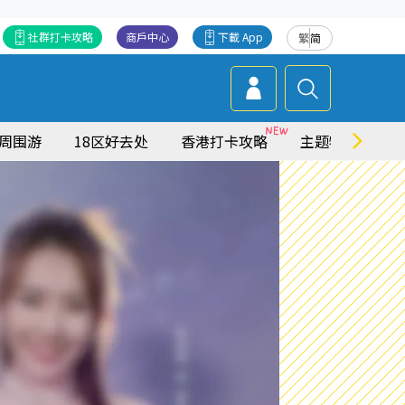
社群打卡攻略
商戶中心
下載 App
繁
简
周围游
18区好去处
香港打卡攻略
主题特集