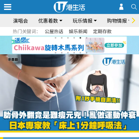
演唱会
优惠着数
玩乐情报
购物情报
热门关键词：
公屋热话
娱乐新闻
定期存款