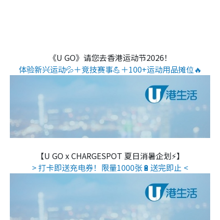
《U GO》请您去香港运动节2026！
体验新兴运动💦＋竞技赛事💪＋100+运动用品摊位🔥
【U GO x CHARGESPOT 夏日消暑企划⚡】
> 打卡即送充电券！限量1000张🔋送完即止 <