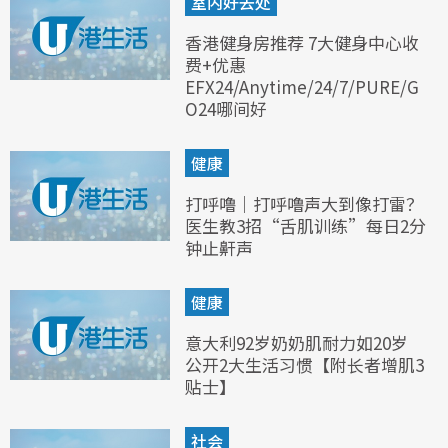
室内好去处
香港健身房推荐 7大健身中心收
费+优惠
EFX24/Anytime/24/7/PURE/G
O24哪间好
健康
打呼噜｜打呼噜声大到像打雷？
医生教3招“舌肌训练”每日2分
钟止鼾声
健康
意大利92岁奶奶肌耐力如20岁
公开2大生活习惯【附长者增肌3
贴士】
社会