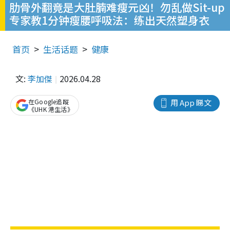
肋骨外翻竟是大肚腩难瘦元凶！勿乱做Sit-up
专家教1分钟瘦腰呼吸法：练出天然塑身衣
首页
生活话题
健康
文:
李加傑
2026.04.28
在Google追蹤
用 App 睇文
《UHK 港生活》