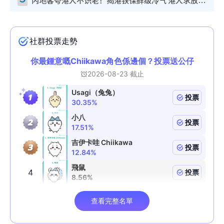
内地客夸港人不识老！揭港铁保鲜级冷气 港人求放过：别投诉