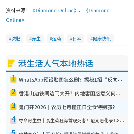
资料来源：
《Diamond Online》
、
《Diamond
Online》
减肥
养生
运动
日本
健康快讯
港生活人气本地热话
1
WhatsApp预设贴图怎么删？揭秘1招“反向操作”还原简洁界面 附3步实测教程
2
香港山边铁闸边门大开？内地客困惑意义何在！网友神回复：这种叫法理性防御
3
鬼门开2026｜农历七月撞正日全食特别邪？专家警告切忌做一事！揭4大禁忌+2招保平安
4
夺命寄生虫｜食生菜狂泻首现死者！疫潮恶化录1.8万宗病例 揭洗菜3大谬误
5