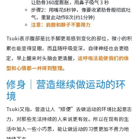
让肋骨360度膨胀，用鼻子吸气 3 秒
步骤2：用嘴花6秒钟，像要收紧肋骨般彻底吐
气，重复此动作8次(约1分钟)
注意：肩膀和脖子不要用力
Tsuki表示腹部是比手脚更易感到变化的部位，微小的积
累也能变得显眼，而且随呼吸变深，自律神经也会更稳
定，早上醒来时头脑会更清醒，
这呼吸法能使我们的体
型和心情都一并得到整理
。
修身｜营造继续做运动的环
境
Tsuki又指，营造让人“顺便”去做运动的环境比起意志
力，对那些无法持续的人来说更有效。所以在现有的生
活中加入一些小巧思，能让做运动的习惯更加不费力地
持续下去。