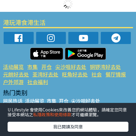
港玩港食港生活
活动展览
市集
开仓
尖沙咀好去处
铜锣湾好去处
元朗好去处
荃湾好去处
旺角好去处
社会
餐厅情报
户外郊游
社会福利
热门类别
网民热话
活动展览
市集
开仓
尖沙咀好去处
铜锣湾好去处
元朗好去处
荃湾好去处
旺角好去处
社会
U Lifestyle 會使用Cookies來改善您的網站體驗，請確定您同意
接受本網站之
私隱政策和使用條款
才可繼續瀏覽。
餐厅情报
户外郊游
热门标签
我已閱讀及同意
#UGO揾好去处
#人气活动推介
#美食社群热话