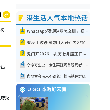
港生活人气本地热话
1
最初
WhatsApp预设贴图怎么删？揭秘1招“反向操作”还原简洁界面 附3步实测教程
2
香港山边铁闸边门大开？内地客困惑意义何在！网友神回复：这种叫法理性防御
3
鬼门开2026｜农历七月撞正日全食特别邪？专家警告切忌做一事！揭4大禁忌+2招保平安
4
夺命寄生虫｜食生菜狂泻首现死者！疫潮恶化录1.8万宗病例 揭洗菜3大谬误
指出，
5
内地客夸港人不识老！揭港铁保鲜级冷气 港人求放过：别投诉
U GO 本週好去處
政府受