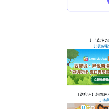
↓“森境奇
↓漫游秘
【送您🐯】韩国超人
↓将