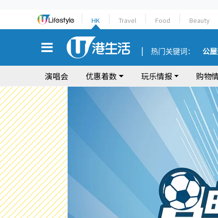
HK
Travel
Food
Beauty
热门关键词：
公屋
演唱会
优惠着数
玩乐情报
购物