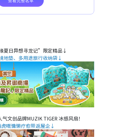
缘夏日异想寻龙记”限定精品↓
境地垫、多用途旅行收纳袋↓
气文创品牌MUZIK TIGER 冰感风扇！
萌虎嘅慵懒疗愈带返屋企↓