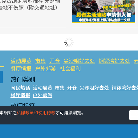
大免费跑步场地推荐 无需预
业胶地不伤膝（附交通地址）
活动展览
市集
开仓
尖沙咀好去处
铜锣湾好去处
餐厅情报
户外郊游
社会福利
热门类别
网民热话
活动展览
市集
开仓
尖沙咀好去处
铜锣湾好去
餐厅情报
户外郊游
热门标签
受本網站之
私隱政策和使用條款
才可繼續瀏覽。
#UGO揾好去处
#人气活动推介
#美食社群热话
#亲子玩
#UJetso礼物放送
#ULifestyle商户中心
#著数
#网络热