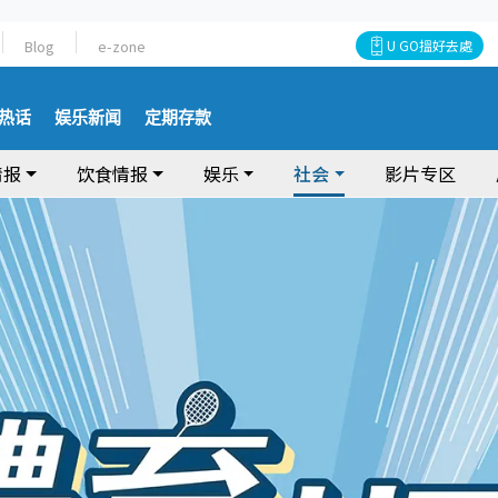
Blog
e-zone
U GO搵好去處
热话
娱乐新闻
定期存款
情报
饮食情报
娱乐
社会
影片专区