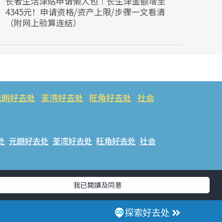
长者生活津贴申请懒人包︱长生津金额增至
4345元！申请资格/资产上限/步骤一文看清
（附网上验算连结）
元朗好去处
荃湾好去处
旺角好去处
社会
处
元朗好去处
荃湾好去处
旺角好去处
社会
乐好去处
#ULifestyle应用程式
#限时抢
我已閱讀及同意
话
探索好去处
香港经济日报版权所有©2026