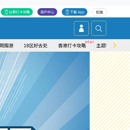
社群打卡攻略
商戶中心
下載 App
繁
简
周围游
18区好去处
香港打卡攻略
主题特集