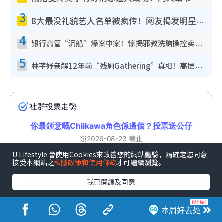
3
8大最没礼貌艺人名单被疯传！网友揭发明星真面目，一致数落这一位是无品天花板？
4
银行高管“沉船”爆案中案！惊揭邪教洗脑操控卖淫被吞600万，幕后黑手讲多错多
5
林芊妤亲解12年前“残厕Gathering”真相！高层解约一句话重创尊严，至今拒返TVB
U Lifestyle 會使用Cookies來改善您的網站體驗，請確定您同意
接受本網站之
私隱政策和使用條款
才可繼續瀏覽。
我已閱讀及同意
本周好去处