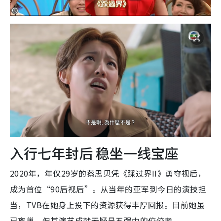
入行七年封后 稳坐一线宝座
2020年，年仅29岁的蔡思贝凭《踩过界II》勇夺视后，
成为首位“90后视后”。从当年的亚军到今日的演技担
当，TVB在她身上投下的资源获得丰厚回报。目前她虽
已离巢，但其演艺成就无疑是五强中的佼佼者。