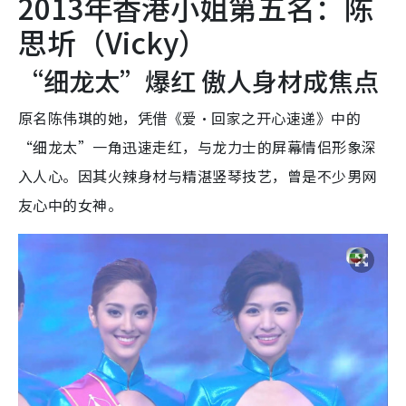
2013年香港小姐第五名：陈
思圻（Vicky）
“细龙太”爆红 傲人身材成焦点
原名陈伟琪的她，凭借《爱·回家之开心速递》中的
“细龙太”一角迅速走红，与龙力士的屏幕情侣形象深
入人心。因其火辣身材与精湛竖琴技艺，曾是不少男网
友心中的女神。