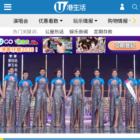
演唱会
优惠着数
玩乐情报
购物情报
热门关键词：
公屋热话
娱乐新闻
定期存款