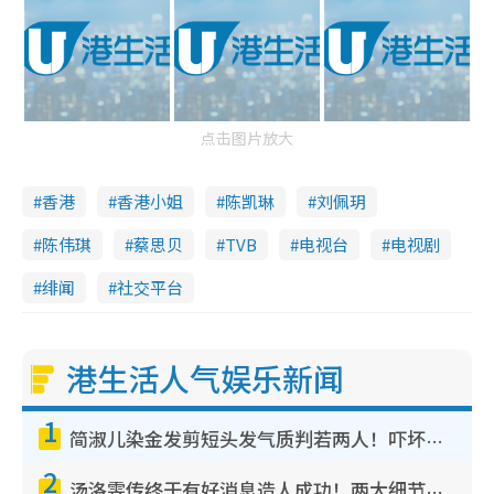
点击图片放大
香港
香港小姐
陈凯琳
刘佩玥
陈伟琪
蔡思贝
TVB
电视台
电视剧
绯闻
社交平台
港生活人气娱乐新闻
1
简淑儿染金发剪短头发气质判若两人！吓坏老公麦大力都认不出：“你做什么？”
2
汤洛雯传终于有好消息造人成功！两大细节曝孕味极浓引猜测：大肚婆先会咁！