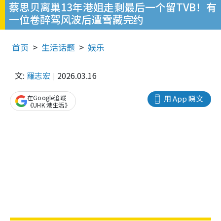
蔡思贝离巢13年港姐走剩最后一个留TVB！有
一位卷醉驾风波后遭雪藏完约
首页
生活话题
娱乐
文:
羅志宏
2026.03.16
在Google追蹤
用 App 睇文
《UHK 港生活》