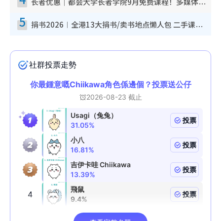
长者优惠｜都会大学长者学院9月免费课程！多媒体/微电影创作/网络安全 附报名方法教学
5
捐书2026︱全港13大捐书/卖书地点懒人包 二手课本最高$150＋旧书换免费咖啡/戏票