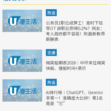
热话
公务员1职位成笋工！准时下班
零OT 辞职比例得0.2%？网友：
考入政府都不容易！附最新教师
薪酬表
交通
梅窝船期表2026｜中环来往梅窝
快船、慢船时间+票价
热话
AI排行榜︱ChatGPT、Gemini
非第一！准确度大比拼！第1名
竟是“它”