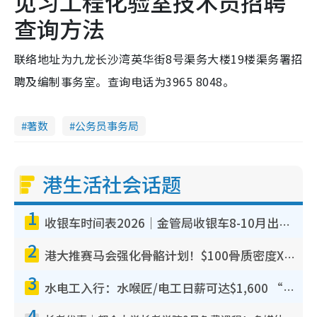
见习工程化验室技术员招聘
查询方法
联络地址为九龙长沙湾英华街8号渠务大楼19楼渠务署招
聘及编制事务室。查询电话为3965 8048。
著数
公务员事务局
港生活社会话题
1
收银车时间表2026｜金管局收银车8-10月出没地点+时间！无需手续费！硬币免费转现钞或增值至八达通
2
港大推赛马会强化骨骼计划！$100骨质密度X光检查 完成免费运动训练送超市礼券！附参加资格
3
水电工入行：水喉匠/电工日薪可达$1,600 “铁饭碗”职业难被AI取代！附薪酬参考+入行考牌路径
4