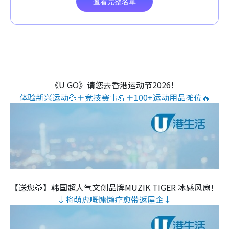
《U GO》请您去香港运动节2026！
体验新兴运动💦＋竞技赛事💪＋100+运动用品摊位🔥
【送您🐯】韩国超人气文创品牌MUZIK TIGER 冰感风扇！
↓将萌虎嘅慵懒疗愈带返屋企↓