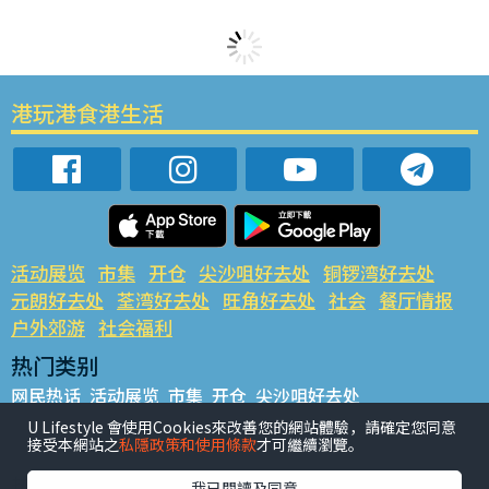
港玩港食港生活
活动展览
市集
开仓
尖沙咀好去处
铜锣湾好去处
元朗好去处
荃湾好去处
旺角好去处
社会
餐厅情报
户外郊游
社会福利
热门类别
网民热话
活动展览
市集
开仓
尖沙咀好去处
铜锣湾好去处
元朗好去处
荃湾好去处
旺角好去处
社会
U Lifestyle 會使用Cookies來改善您的網站體驗，請確定您同意
接受本網站之
私隱政策和使用條款
才可繼續瀏覽。
餐厅情报
户外郊游
热门标签
我已閱讀及同意