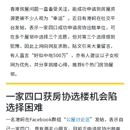
香港房屋问题一直备受关注，能成功申请到房屋资
源更被不少人视为“幸运”。近日有港妈在社交平
台发帖，表示一家四口成功申请房协出租单位，可
在多个屋邨中选择三个志愿，但对第三个选择感到
犹豫，因此上网向网友求助。贴文引来大量留言，
有人直言“好似中咗500万”，亦有人建议以子女校
网为优先，并分享挑楼心得，推荐6个热门房协屋
邨。
一家四口获房协选楼机会陷
选择困难
一名港妈在Facebook群组“
公屋讨论区
”发帖，表示自
己一家四口、育有两名小朋友，目前正申请房协出租单