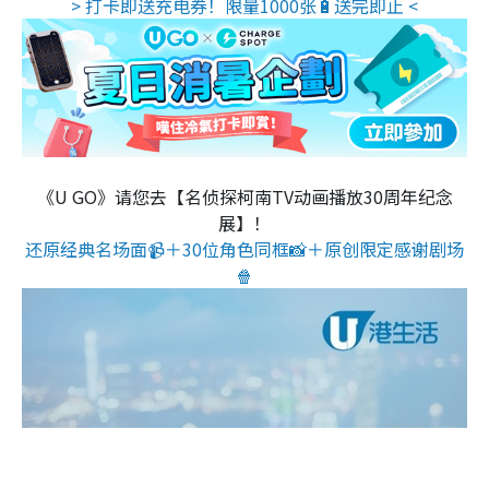
> 打卡即送充电券！限量1000张🔋送完即止 <
《U GO》请您去【名侦探柯南TV动画播放30周年纪念
展】！
还原经典名场面📹＋30位角色同框📸＋原创限定感谢剧场
🍿