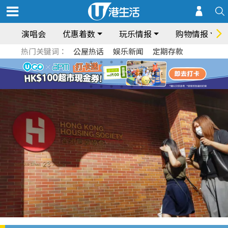
演唱会
优惠着数
玩乐情报
购物情报
热门关键词：
公屋热话
娱乐新闻
定期存款