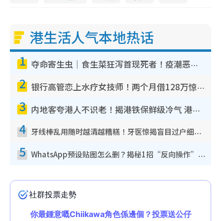
港生活人气本地热话
1
夺命寄生虫｜食生菜狂泻首现死者！疫潮恶化录1.8万宗病例 揭洗菜3大谬误
2
银行高管恋上水疗女技师！两个月借128万惊觉“沉船”沉落火海 揭背后疑似邪教操控卖淫
3
内地客夸港人不识老！揭港铁保鲜级冷气 港人求放过：别投诉
4
牙线棒乱用随时越清越糟糕！牙医惊揭盲目过户细菌恐致蛀牙：这种才是日常真保养
5
WhatsApp预设贴图怎么删？揭秘1招“反向操作”还原简洁界面 附3步实测教程