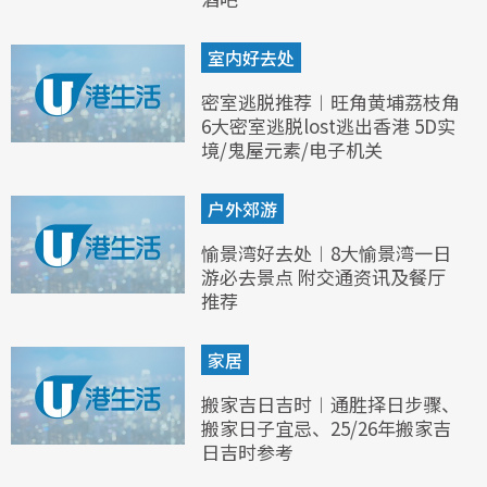
室内好去处
密室逃脱推荐︱旺角黄埔荔枝角
6大密室逃脱lost逃出香港 5D实
境/鬼屋元素/电子机关
户外郊游
愉景湾好去处︱8大愉景湾一日
游必去景点 附交通资讯及餐厅
推荐
家居
搬家吉日吉时︱通胜择日步骤、
搬家日子宜忌、25/26年搬家吉
日吉时参考