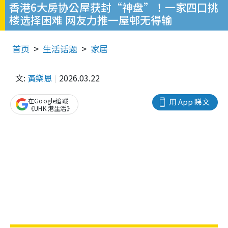
香港6大房协公屋获封“神盘”！一家四口挑
楼选择困难 网友力推一屋邨无得输
首页
生活话题
家居
文:
黃樂恩
2026.03.22
在Google追蹤
用 App 睇文
《UHK 港生活》