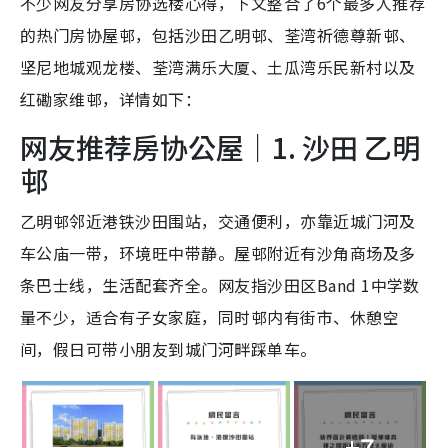
不少网友分享房协选楼心得，下文整合了6个最多人推荐
的热门房协屋邨，包括沙田乙明邨、荃湾祈德尊新邨、
坚尼地城观龙楼、荃湾满乐大厦、土瓜湾乐民新村以及
红磡家维邨，详情如下：
网友推荐房协公屋｜1. 沙田 乙明
邨
乙明邨邻近港铁沙田围站，交通便利，亦靠近城门河及
车公庙一带，环境旺中带静。屋邨附近有沙角商场及多
条巴士线，生活配套齐全。网友指沙田区Band 1中学数
量不少，适合有子女家庭，同时邨内有街市、休憩空
间，假日可带小朋友到城门河畔踩单车。
+7